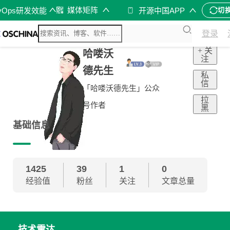
媒体矩阵
vOps研发效能
开源中国APP
切
登录
+ 关
哈喽沃
注
德先生
私
信
「哈喽沃德先生」公众
拉
号作者
黑
基础信息
1425
39
1
0
经验值
粉丝
关注
文章总量
技术雷达