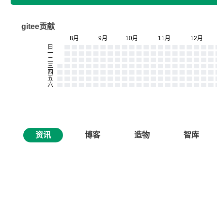
gitee贡献
资讯
博客
造物
智库