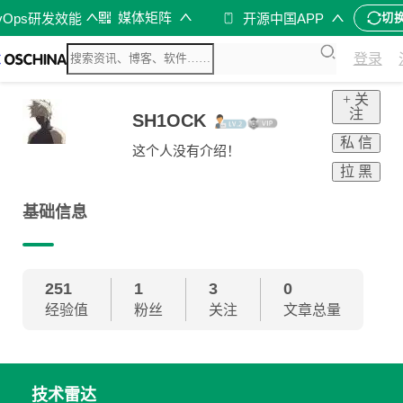
媒体矩阵
vOps研发效能
开源中国APP
切
登录
+ 关
注
SH1OCK
私 信
这个人没有介绍！
拉 黑
基础信息
251
1
3
0
经验值
粉丝
关注
文章总量
技术雷达