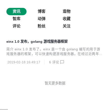
资讯
博客
造物
智库
动弹
收藏
评论
粉丝
关注
einx 1.0 发布，golang 游戏服务器框架
简介 einx 1.0 发布了。einx 是一个由 golang 编写的用于游
戏服务器的框架，可以快速构建游戏服务器。在经过近两年的
开发与实际使用后，einx 逐渐完善并形成了第一个用于生产环
2019-02-18 16:49:17
6
评论
境的版本。相比 Pre-release 版本，einx 已经用于了生产环
境，修复了大量BUG。 特性 模块化 worker 简单的 RPC 系统
高精度定时器 灵活的网络模块 高性能日志系统 更新内容 修复
了大量 BUG 为定时器等各种小内存分配点增加了内存池 日志
系统进行重构优化 相关链接 下载地址 示例地址
暂无更多数据