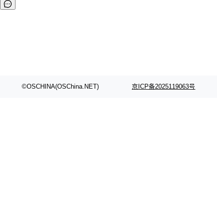
©OSCHINA(OSChina.NET)
京ICP备2025119063号