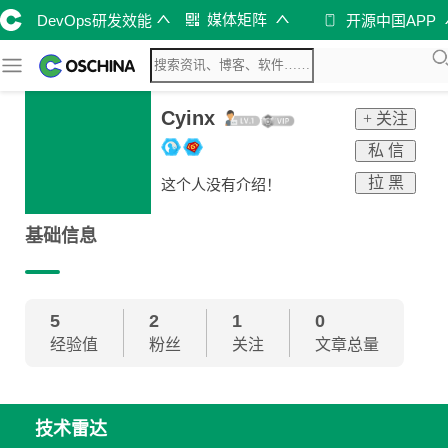
媒体矩阵
DevOps研发效能
开源中国APP
Cyinx
+ 关注
私 信
拉 黑
这个人没有介绍！
基础信息
5
2
1
0
经验值
粉丝
关注
文章总量
技术雷达