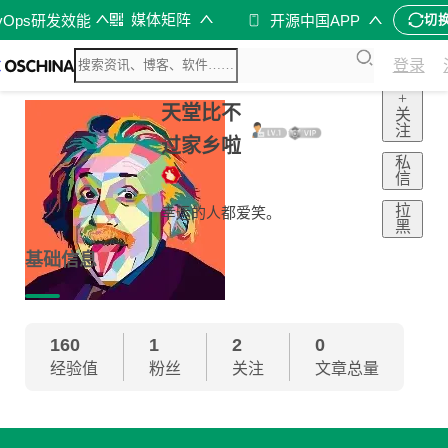
媒体矩阵
vOps研发效能
开源中国APP
切
登录
+
天堂比不
关
注
过家乡啦
私
信
拉
幸运的人都爱笑。
黑
基础信息
160
1
2
0
经验值
粉丝
关注
文章总量