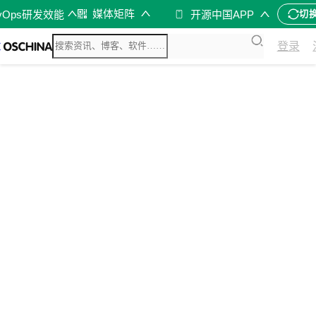
媒体矩阵
vOps研发效能
开源中国APP
切
登录