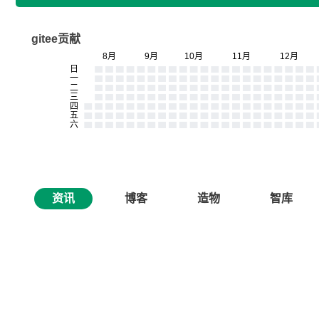
gitee贡献
资讯
博客
造物
智库