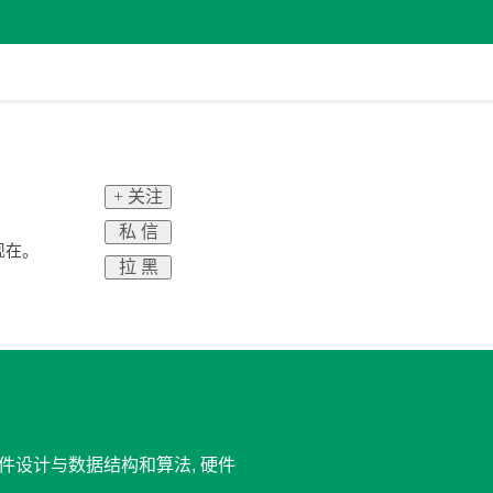
+ 关注
私 信
现在。
拉 黑
 软件设计与数据结构和算法, 硬件