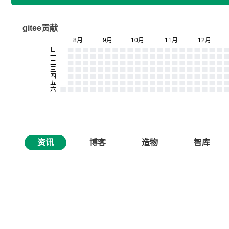
gitee贡献
资讯
博客
造物
智库