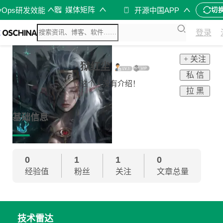
媒体矩阵
vOps研发效能
开源中国APP
切
登录
+ 关注
狱红尘
私 信
这个人没有介绍！
拉 黑
基础信息
0
1
1
0
经验值
粉丝
关注
文章总量
技术雷达