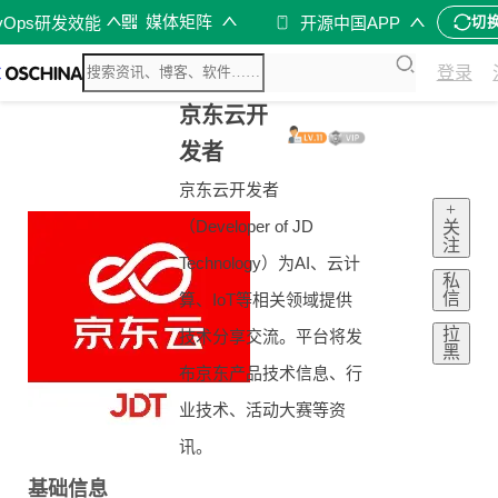
媒体矩阵
vOps研发效能
开源中国APP
切
登录
京东云开
发者
京东云开发者
+
（Developer of JD
关
注
Technology）为AI、云计
私
信
算、IoT等相关领域提供
拉
技术分享交流。平台将发
黑
布京东产品技术信息、行
业技术、活动大赛等资
讯。
基础信息