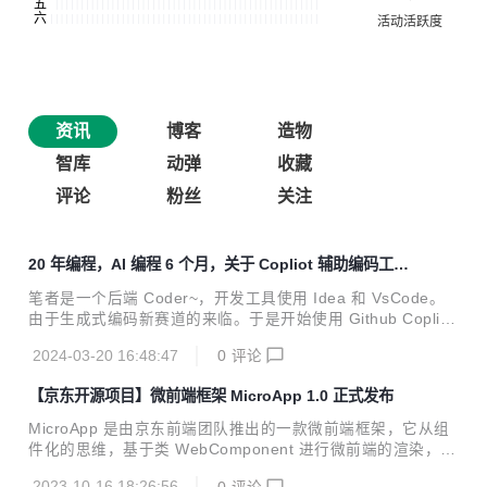
资讯
博客
造物
智库
动弹
收藏
评论
粉丝
关注
20 年编程，AI 编程 6 个月，关于 Copliot 辅助编码工
具，你想知道的都在这里
笔者是一个后端 Coder~，开发工具使用 Idea 和 VsCode。
由于生成式编码新赛道的来临。于是开始使用 Github Coplilo
t、Bito、Duet AI、CodeWhisperer、通义灵码 / 蚂蚁百灵、
2024-03-20 16:48:47
0
评论
Comate、CodeGeeX2 等不下 10 种的工具。
【京东开源项目】微前端框架 MicroApp 1.0 正式发布
MicroApp 是由京东前端团队推出的一款微前端框架，它从组
件化的思维，基于类 WebComponent 进行微前端的渲染，旨
在降低上手难度、提升工作效率。MicroApp 无关技术栈，也
2023-10-16 18:26:56
0
评论