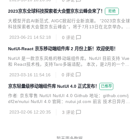
不和业务绑定，可以用于任何前端框架。
2023京东全球科技探索者大会暨京东云峰会来了！
拒绝
大模型开启AI新范式, AIGC掀起行业新浪潮。 “2023京东全球
科技探索者大会暨京东云峰会”，将于7月13日在北京举办。
本次大会，以 “跨越·产业智能”为主题，聚焦大模型与产业深
2023-06-21 14:52:18
0
评论
度融合，将重磅发布京东大模型，推出新一代数字基础设施，
升级产品及解决方案，致力于服务千行百业跨越产业新智能。
NutUI-React 京东移动端组件库 2 月份上新！欢迎使用！
新视角，新产品，新合作。本次大会，除上午主论坛外，下午
并行京东技术实践、数字基础设施、数智零售、健康科技、供
NutUI 是一款京东风格的移动端组件库。NutUI 目前支持 Vue
应链金融科技、物流数智时空、数字城市、数智金融、京东科
和 React技术栈，支持Taro多端适配。 本次，是2月的一个示
技生态、数据智能10大专题论坛。 7月13日，“2023京东全球
例输出，希望对你有帮助！ 2月，我们对组件交互、issue修
科技探索者大会暨京东云峰会”，用科技点燃产业烟火，用实
2023-03-16 11:54:16
0
评论
复、增加示例上做了急行军，共合并70+PR，修复近40个issu
干推进产业智能，京东邀请您...
e。这里我们选取一些组件的新增示例，供您参考！ 期待您早
京东轻量级移动端组件库 NutUI 4.0 正式发布！
已推荐
日成为我们共建大军中的一员！ 官网GitHub:点击进入 欢迎共
建、使用！ Badge：样式自定义 核心代码： const customT
作者: 京东零售 NutUI NutUI 4.0 Github 地址：github.com/j
heme = { nutuiBadgeBorderRadius: '12px 12px 12px 0', }
df2e/nutui NutUI 4.0 官网：nutui.jd.com 前言 技术日异月
<ConfigProvid...
新、发展创新、持续的迭代已成为常态。NutUI 虽经过 v1.0、
2023-02-06 12:20:35
3
评论
v2.0、v3.0 三次技术蜕变，仍面临很多兼容、破坏性调整的需
求。随着我们自身承接业务的多样性变化及社区诉求日渐增
多，大调整和升级势在必行，经过团队及社区开发者 3 个多月
的开发和自测，在 2023 辞旧迎新之际我们正式发布 NutUI 4.
0。 NutUI 4.0 带来了 CSS 动态主题、icon 图标库、自动按
暂无更多数据