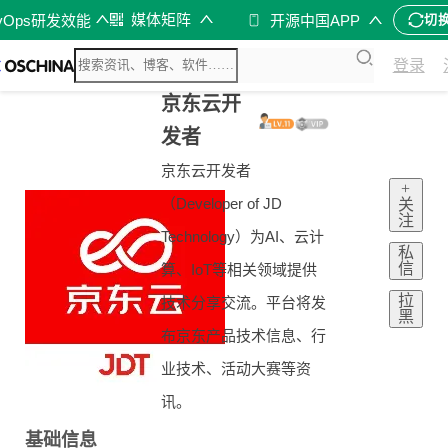
媒体矩阵
vOps研发效能
开源中国APP
切
登录
京东云开
发者
京东云开发者
+
（Developer of JD
关
注
Technology）为AI、云计
私
信
算、IoT等相关领域提供
拉
技术分享交流。平台将发
黑
布京东产品技术信息、行
业技术、活动大赛等资
讯。
基础信息