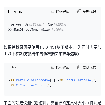
Inform7
代码解读
复制代码
-server -Xms
[8192m]
 -Xmx
[8192m]
 -
XX:MaxDirectMemorySize=
[4096m]
如果特殊原因要使用1.8.0_131以下版本， 则同时需要加
上以下参数(
方括号中的值根据文中推荐选取
)：
Ruby
代码解读
复制代码
-
XX
:ParallelGCThreads=
[
8
] -
XX
:ConcGCThreads=
[
2
] 
-
XX
:CICompilerCount=
[
2
下面的项建议测试后使用，需自行确定具体大小（特别是