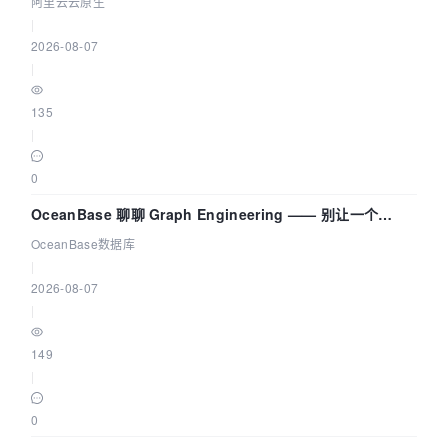
阿里云云原生
|
2026-08-07
|
135
|
0
OceanBase 聊聊 Graph Engineering —— 别让一个
Agent 既当运动员又
OceanBase数据库
|
2026-08-07
|
149
|
0