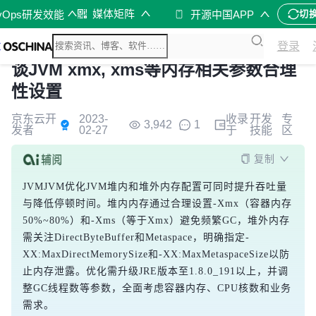
媒体矩阵
vOps研发效能
开源中国APP
切
登录
谈JVM xmx, xms等内存相关参数合理
性设置
京东云开
2023-
收录
开发
专
3,942
1
发者
02-27
于
技能
区
复制
JVMJVM优化JVM堆内和堆外内存配置可同时提升吞吐量
与降低停顿时间。堆内内存通过合理设置-Xmx（容器内存
50%~80%）和-Xms（等于Xmx）避免频繁GC，堆外内存
需关注DirectByteBuffer和Metaspace，明确指定-
XX:MaxDirectMemorySize和-XX:MaxMetaspaceSize以防
止内存泄露。优化需升级JRE版本至1.8.0_191以上，并调
整GC线程数等参数，全面考虑容器内存、CPU核数和业务
需求。