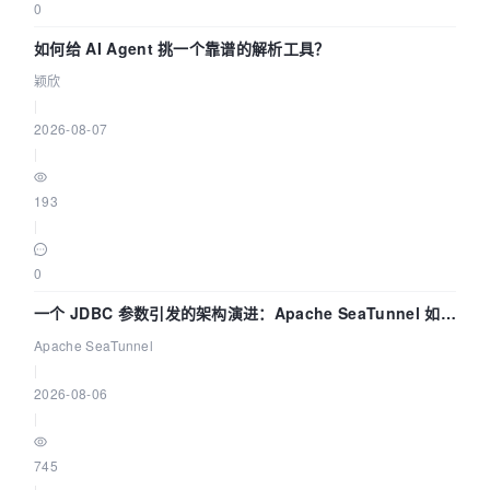
0
如何给 AI Agent 挑一个靠谱的解析工具？
颖欣
|
2026-08-07
|
193
|
0
一个 JDBC 参数引发的架构演进：Apache SeaTunnel 如何
解决数据同步中的“定时 Flush”难题
Apache SeaTunnel
|
2026-08-06
|
745
|