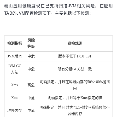
泰山应用健康度现在已支持扫描JVM相关风险，在应用
TAB的JVM配置检测项下。主要包括以下检测：
风险
检测指标
巡检规则
等级
JVM版本
中危
版本不低于1.8.0_191
JVM GC
中危
所有分组GC方法一致
方法
明确指定，并且在容器内存的50%~80%范围
Xmx
高危
内
Xms
中危
明确指定，并且等于Xmx指定的值
明确指定，并且 堆内*1.1+堆外+系统预留<=
堆外内存
中危
容器内存