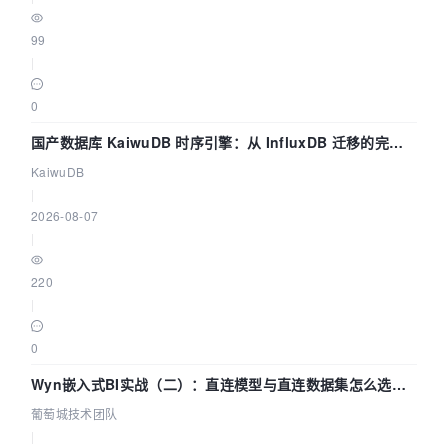
99
|
0
国产数据库 KaiwuDB 时序引擎：从 InfluxDB 迁移的完整
技术路径
KaiwuDB
|
2026-08-07
|
220
|
0
Wyn嵌入式BI实战（二）：直连模型与直连数据集怎么选，
参数为什么不生效？| 葡萄城技术团队
葡萄城技术团队
|