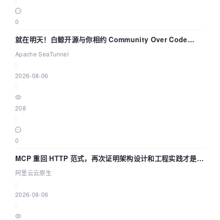
0
就在明天！白鲸开源与你相约 Community Over Code
Asia 2026 主题演讲！
Apache SeaTunnel
|
2026-08-06
|
208
|
0
MCP 重回 HTTP 范式，再次证明架构设计和工程实践才是稀
缺资源
阿里云云原生
|
2026-08-06
|