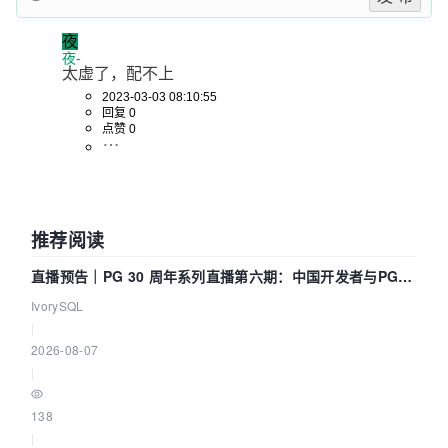
夜
夜-
太虚了，配不上
2023-03-03 08:10:55
回复 0
点赞 0
推荐阅读
直播预告｜PG 30 周年系列直播第六期：中国开发者与PG内
核——我们改得动吗？我们贡献了什么？
IvorySQL
|
2026-08-07
|
138
|