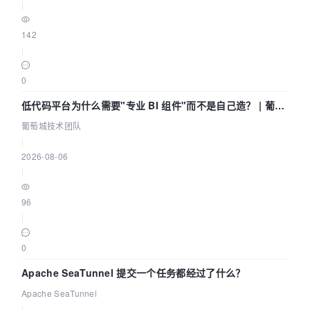
|
142
|
0
低代码平台为什么需要"专业 BI 组件"而不是自己造？ | 葡萄
城技术团队
葡萄城技术团队
|
2026-08-06
|
96
|
0
Apache SeaTunnel 提交一个任务都经过了什么？
Apache SeaTunnel
|