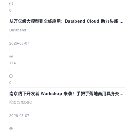
0
从万亿级大模型到全线应用：Databend Cloud 助力头部 AI
企业构建全链路 Trace 数据管道
Databend
|
2026-08-07
|
174
|
0
南京线下开发者 Workshop 来袭！手把手落地商用具身交互
智能 Agent 应用
哈哈欧尼OSC
|
2026-08-07
|