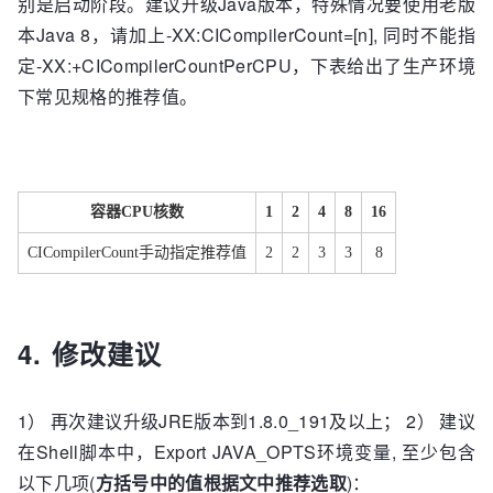
别是启动阶段。建议升级Java版本，特殊情况要使用老版
本Java 8，请加上-XX:CICompilerCount=[n], 同时不能指
定-XX:+CICompilerCountPerCPU，下表给出了生产环境
下常见规格的推荐值。
容器CPU核数
1
2
4
8
16
CICompilerCount
手动指定推荐值
2
2
3
3
8
4. 修改建议
1） 再次建议升级JRE版本到1.8.0_191及以上； 2） 建议
在Shell脚本中，Export JAVA_OPTS环境变量, 至少包含
以下几项(
方括号中的值根据文中推荐选取
)：