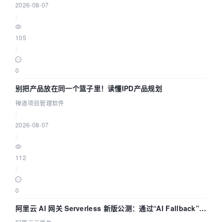
2026-08-07
|
105
|
0
别把产品放在同一个篮子里！读懂IPD产品规划
禅道项目管理软件
|
2026-08-07
|
112
|
0
阿里云 AI 网关 Serverless 新版公测：通过“AI Fallback”与
拓扑可视化构建 AI 流量治理底座