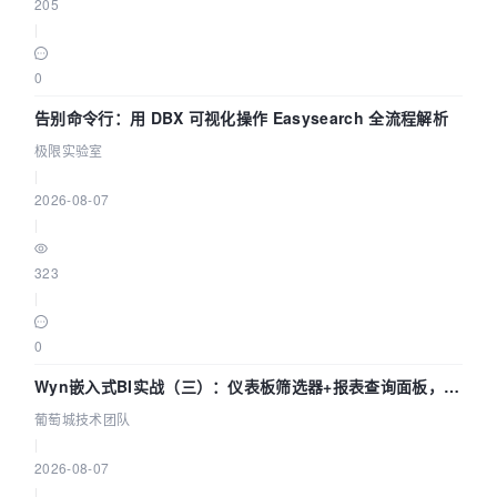
205
|
0
告别命令行：用 DBX 可视化操作 Easysearch 全流程解析
极限实验室
|
2026-08-07
|
323
|
0
Wyn嵌入式BI实战（三）：仪表板筛选器+报表查询面板，参
数联动全闭环
葡萄城技术团队
|
2026-08-07
|