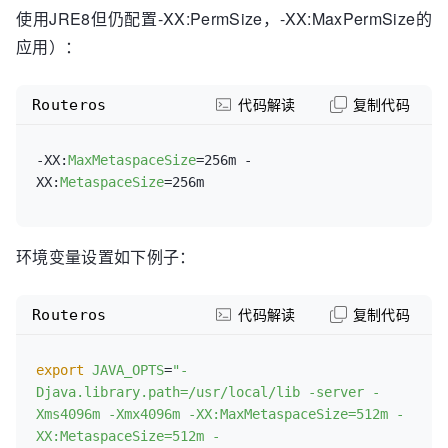
使用JRE8但仍配置-XX:PermSize，-XX:MaxPermSize的
应用）：
Routeros
代码解读
复制代码
-XX:
MaxMetaspaceSize
=256m -
XX:
MetaspaceSize
环境变量设置如下例子：
Routeros
代码解读
复制代码
export
JAVA_OPTS
=
"-
Djava.library.path=/usr/local/lib -server -
Xms4096m -Xmx4096m -XX:MaxMetaspaceSize=512m -
XX:MetaspaceSize=512m -