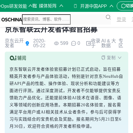
媒体矩阵
vOps研发效能
开源中国APP
切
登录
京东智联云开发者体验官招募
京东云开
2020-
收录
AI & 大
专
599
0
发者
05-22
于
数据
区
复制
京东智联云开发者体验官招募计划已正式启动，旨在招募
精英开发者参与产品体验活动，特别是针对京东NeuHub自
研API产品的性能、操作体验、现状分析和功能建议等方
面进行评测。通过深度测试，开发者不仅能够提供宝贵反
馈助力产品优化，还能提前体验AI技术在语音、图像、语
义等领域的创新应用场景。本期招募20名体验官，报名需
满足平台用户或AI相关技术从业者条件，参与后可获得学
习与实践结合的宝贵机会及奖励。报名期间为5月21日至6
月30日，欢迎符合资格的开发者积极申请。