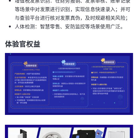
增值税发票识别：在财务报销、发票审核、账单记录
等场景中对发票进行识别，实现信息快速录入；并可
与查验平台进行核对发票真伪，及时规避相关风险；
人体检测：智慧零售、安防监控等场景使用广泛。
体验官权益