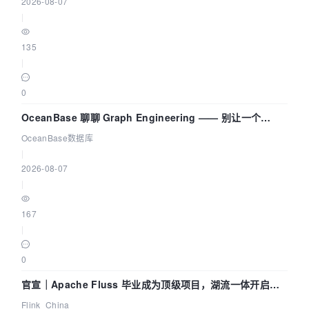
2026-08-07
|
135
|
0
OceanBase 聊聊 Graph Engineering —— 别让一个
Agent 既当运动员又
OceanBase数据库
|
2026-08-07
|
167
|
0
官宣｜Apache Fluss 毕业成为顶级项目，湖流一体开启
Agentic Lake 全面实时化时代
Flink_China