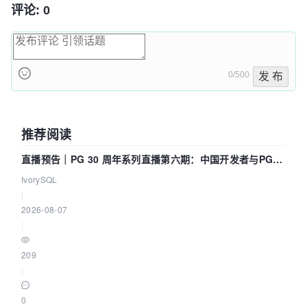
评论: 0
0/500
发 布
推荐阅读
直播预告｜PG 30 周年系列直播第六期：中国开发者与PG内
核——我们改得动吗？我们贡献了什么？
IvorySQL
|
2026-08-07
|
209
|
0