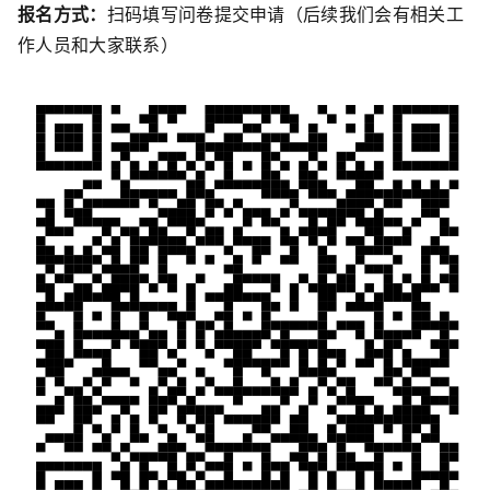
报名方式：
扫码填写问卷提交申请（后续我们会有相关工
作人员和大家联系）