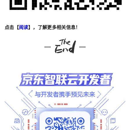
点击【
阅读
】，了解更多相关信息！