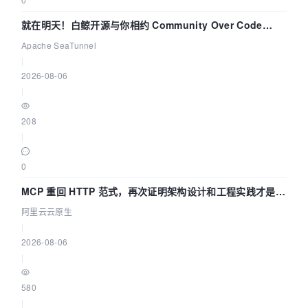
就在明天！白鲸开源与你相约 Community Over Code
Asia 2026 主题演讲！
Apache SeaTunnel
|
2026-08-06
|
208
|
0
MCP 重回 HTTP 范式，再次证明架构设计和工程实践才是稀
缺资源
阿里云云原生
|
2026-08-06
|
580
|