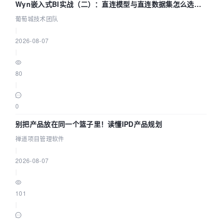
Wyn嵌入式BI实战（二）：直连模型与直连数据集怎么选，
参数为什么不生效？| 葡萄城技术团队
葡萄城技术团队
|
2026-08-07
|
80
|
0
别把产品放在同一个篮子里！读懂IPD产品规划
禅道项目管理软件
|
2026-08-07
|
101
|