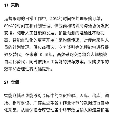
1）采购
运营采购的日常工作中，20%的时间在处理采购订单，
80%的时间在和计划管理、供应商和物流商沟通协调发货
安排。随着人工智能的发展，销量预测的准确性不断提
高，智能自动化的变革开始向采购侧传递，对传统采购人
员的计划管理、供应商筛选、商务谈判等流程能够进行提
效及替代。在未来10-15年，高频采购交易将会大规模被
自动化替代，同时依托人工智能的推荐方案，采购决策的
效率和合理性将大幅提升。
2）仓储
智能仓储系统能够对仓库中的到货检验、入库、出库、调
拨、移库移位、库存盘点等各个作业环节的数据进行自动
化采集，从而保证仓库管理各个环节数据输入的速度和准