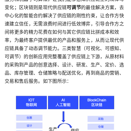
变化；区块链则是现代供应链
可调节
的最佳解决方案，去
中心化的智能合约解决了供应链的刚性约束，让合作方快
速建立信任，无需浪费时间进行低效博弈，引导合作方之
间将更多的精力花费在如何与其它供应链比拼成本和效
率，为最终客户提供最优的产品和服务上，从而让现代供
应链具备了动态调节能力。三类智慧（可视化、可感知、
可调节）的创新应用完整覆盖了供应链上下游，从原材料
的采购到产品的创意选择、设计、研发、生产、定价、选
品、库存管理、仓储策略与配送优化，再到商品的营销、
交易和售后服务。如下图所示：