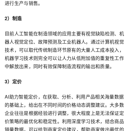
进行生产与销售。
2）制造
目前人工智能在制造领域的应用主要有视觉缺陷检测、机
器人视觉定位、故障预测及工业机器人。通过计算机视觉
技术，可以取代传统制造环节原有的大量人工成本投入，
机器学习技术则完全可以让人力从低附加值的重复性工作
中解放出来，同时有效保障制造流程的输出和质量。
3）定价
AI助力智能定价，在获取、分析、利用产品相关海量数据
的基础上，给出在不同时间的价格动态调整建议。大多数
企业往往是根据经验进行调整，很大程度上是无法保证定
价策略的最优化和稳定性。利用深度学习技术，结合商品
销量数据，可以给到商家定价建议，帮助商家做出最优的