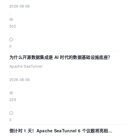
2026-08-06
|
502
|
0
为什么开源数据集成是 AI 时代的数据基础设施底座？
Apache SeaTunnel
|
2026-08-06
|
229
|
0
倒计时 1 天！Apache SeaTunnel 6 个议题将亮相