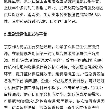
数据显示，京东在全国各地落地应急资源信息发布平台，
上线半个多月时间即帮助湖北、武汉及其他疫情波及地区
供应医疗类、消毒类、生活类等各类救援物资超过6.6亿
件，其中药品超过4亿盒、口罩达1.5亿只。
2 应急资源信息发布平台
京东作为商品主要交易通道，汇聚了众多卫生供应链资
源，在疫情暴发期间第一时间整合技术资源与供应商资
源，推出“应急资源信息发布平台”，致力于帮助政府和医
疗机构实现物资供求信息的精准对接，快速联动供应链各
环节，提升整体供应链效率，缓解疫情压力。“应急资源信
息发布平台”向政府、企业、公益组织免费开放，可以通过
手机微信扫描二维码打开小程序，点击登录注册，待认证
审核通过，便可使用平台相应功能。如有信息发布需求，
可根据“物资需求”或“物资资源”页面提示，依次填写资源类
型、应急物资品种、应急物资数量、合作地区信息等资