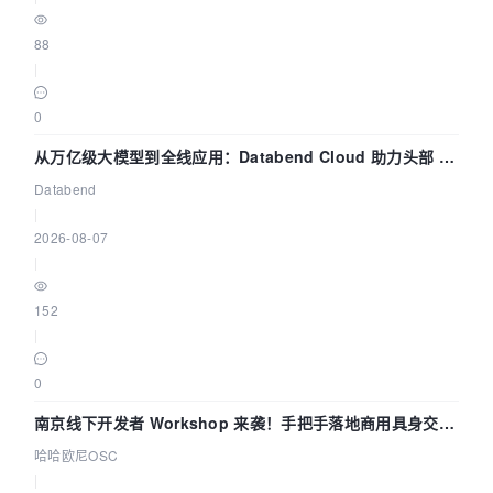
88
|
0
从万亿级大模型到全线应用：Databend Cloud 助力头部 AI
企业构建全链路 Trace 数据管道
Databend
|
2026-08-07
|
152
|
0
南京线下开发者 Workshop 来袭！手把手落地商用具身交互
智能 Agent 应用
哈哈欧尼OSC
|