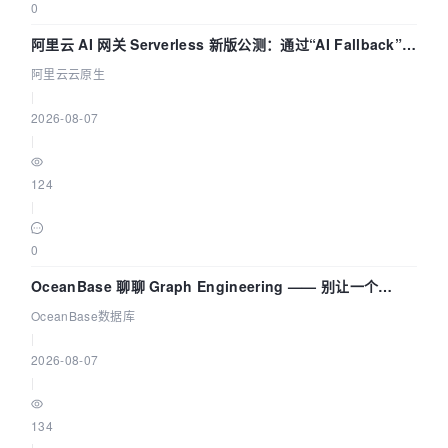
0
阿里云 AI 网关 Serverless 新版公测：通过“AI Fallback”与
拓扑可视化构建 AI 流量治理底座
阿里云云原生
|
2026-08-07
|
124
|
0
OceanBase 聊聊 Graph Engineering —— 别让一个
Agent 既当运动员又
OceanBase数据库
|
2026-08-07
|
134
|