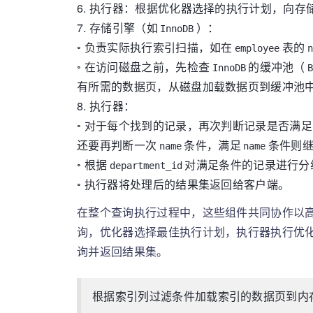
6.
执行器：根据优化器选择的执行计划，向存
7.
存储引擎（如
）：
InnoDB
◦
负责实际执行索引扫描，如在
表的
employee
n
◦
在访问磁盘之前，先检查
的缓冲池（
InnoDB
有所需的数据页，从磁盘加载数据页到缓冲池
8.
执行器：
◦
对于每个找到的记录，再次判断记录是否满足
还要再判断一次
条件，满足
条件则
name
name
◦
根据
对满足条件的记录进行分
department_id
◦
执行器将处理后的结果集返回给客户端。
在整个查询执行过程中，这些组件共同协作以
询，优化器选择最佳执行计划，执行器执行优
询并返回结果集。
根据索引列过滤条件加载索引的数据页到内