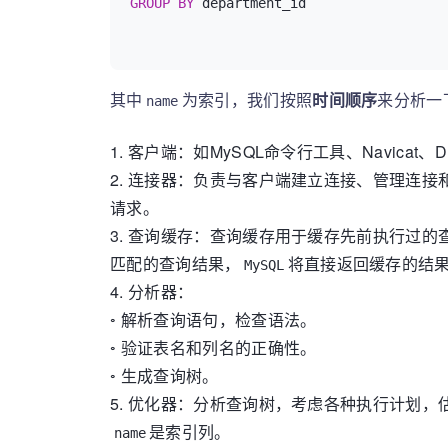
GROUP
BY
 department_id

其中
为索引，我们按照
时间顺序
来分析一
name
1.
客户端：如MySQL命令行工具、Navicat、
2.
连接器：负责与客户端建立连接、管理连接
请求。
3.
查询缓存：查询缓存用于缓存先前执行过的
匹配的查询结果，
将直接返回缓存的结
MySQL
4.
分析器：
◦
解析查询语句，检查语法。
◦
验证表名和列名的正确性。
◦
生成查询树。
5.
优化器：分析查询树，考虑各种执行计划，
是索引列。
name