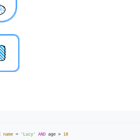
E
name
 = 
'Lucy'
AND
 age > 
18