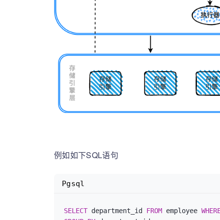
例如如下SQL语句
Pgsql
SELECT
 department_id 
FROM
 employee 
WHER