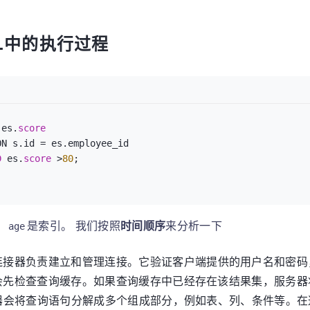
L中的执行过程
 
es.
score 
N s.id = es.employee_id 

D 
es.
score 
>
80
;

，
是索引。 我们按照
时间顺序
来分析一下
age
连接器负责建立和管理连接。它验证客户端提供的用户名和密码
会先检查查询缓存。如果查询缓存中已经存在该结果集，服务器
器会将查询语句分解成多个组成部分，例如表、列、条件等。在