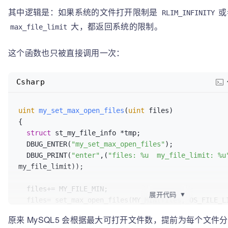
    old_cur= (
uint
) rlimit.rlim_cur;

3
, 
0
) = 
0
其中逻辑是：如果系统的文件打开限制是
或
RLIM_INFINITY
    DBUG_PRINT(
"info"
, (
"rlim_cur: %u  rlim_max: %u
28139 
mprotect(
0
x7f93d35b9000, 
2093056
, PROT_NONE) 
大，都返回系统的限制。
                        (
uint
) rlimit.rlim_cur,

max_file_limit
28139 
mmap(
0
x7f93d37b8000, 
8192
, PROT_READ|PROT_WRIT
                        (
uint
) rlimit.rlim_max));

MAP_PRIVATE|MAP_FIXED|MAP_DENYWRITE, 
3
, 
0
x2000) = 
0
if
 (rlimit.rlim_cur == (rlim_t) RLIM_INFINITY)

这个函数也只被直接调用一次：
28139 
close
(
3
)                          = 
0
      rlimit.rlim_cur = max_file_limit;

28139 
open
(
"/lib64/libaio.so.1"
, O_RDONLY|O_CLOEXEC
if
 (rlimit.rlim_cur >= max_file_limit)

28139 
read
(
3
, 
Csharp
      DBUG_RETURN(rlimit.rlim_cur);                
"\177ELF\2\1\1\0\0\0\0\0\0\0\0\0\3\0>\0\1\0\0\0\240
*/
832
) = 
832
    rlimit.rlim_cur= rlimit.rlim_max= max_file_limit;

28139 
fstat(
3
, {st_mode=S_IFREG|
0755
, st_size=
6264
,
uint
my_set_max_open_files
(
uint
 files
)
if
 (setrlimit(RLIMIT_NOFILE, &rlimit))

28139 
mmap(NULL, 
4096
, PROT_READ|PROT_WRITE, MAP_PRI
{

      max_file_limit= old_cur;                     
-
1
, 
0
) = 
0
struct
 st_my_file_info *tmp;

value */
28139 
mmap(NULL, 
2101328
  DBUG_ENTER(
"my_set_max_open_files"
);

else
3
, 
0
) = 
0
  DBUG_PRINT(
"enter"
,(
"files: %u  my_file_limit: %u
    {

28139 
mprotect(
0
x7f93d33b5000, 
2093056
, PROT_NONE) 
my_file_limit));

      rlimit.rlim_cur= 
0
;                        
/*
28139 
mmap(
0
x7f93d35b4000, 
8192
, PROT_READ|PROT_WRIT
fails */
MAP_PRIVATE|MAP_FIXED|MAP_DENYWRITE, 
3
, 
0
) = 
0
  files+= MY_FILE_MIN;

      (
void
) getrlimit(RLIMIT_NOFILE,&rlimit);

展开代码
▼
28139 
close
(
3
)                          = 
0
  files= set_max_open_files(MY_MIN(files, OS_FILE_L
      DBUG_PRINT(
"info"
, (
"rlim_cur: %u"
, (
uint
) rl
28139 
open
(
"/lib64/libnuma.so.1"
, O_RDONLY|O_CLOEXE
文件数
if
 (rlimit.rlim_cur)                        
/
原来 MySQL5 会根据最大可打开文件数，提前为每个文
28139 
read
(
3
, 
if
 (files <= MY_NFILE)

*/