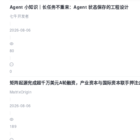
28139 
open
(
"/sys/devices/system/node/node0/meminfo"
Agent 小知识｜长任务不重来：Agent 状态保存的工程设计
28139 
fstat(
4
, {st_mode=S_IFREG|
0444
, st_size=
4096
,
七牛开发者
28139 
mmap(NULL, 
4096
, PROT_READ|PROT_WRITE, MAP_PRI
|
-
1
, 
0
) = 
0
2026-08-06
28139 
read
(
4
, 
"Node 0 MemTotal:       226242196"
...
|
28139 
stat(
"/etc/sysconfig/64bit_strstr_via_64bit_s
0
x7ffda2f609d0) = -
1
 ENOENT (No such file 
or
80
28139 
stat(
"/etc/sysconfig/64bit_strstr_via_64bit_s
|
0
x7ffda2f609d0) = -
1
 ENOENT (No such file 
or
28139 
read
(
4
, 
""
, 
4096
)                 = 
0
0
28139 
close
(
4
)                          = 
0
28139 
munmap(
0
x7f93d3bf5000, 
4096
)      = 
0
矩阵起源完成超千万美元A轮融资，产业资本与国际资本联手押注企
28139 
getdents(
3
, /* 
0
 entries */, 
32768
) = 
0
MatrixOrigin
28139 
close
(
3
)                          = 
0
|
28139 
sched_getaffinity(
0
, 
512
, [
0
, 
1
, 
2
, 
3
, 
4
, 
5
, 
2026-08-06
12
, 
13
, 
14
, 
15
, 
16
, 
17
, 
18
, 
19
, 
20
, 
21
, 
22
, 
23
, 
24
,
|
30
, 
31
, 
32
, 
33
, 
34
, 
35
, 
36
, 
37
, 
38
, 
39
, 
40
, 
41
, 
42
,
48
, 
49
, 
50
, 
51
, 
52
, 
53
, 
54
, 
55
, 
56
, 
57
, 
58
, 
59
]) = 
189
28139 
openat(AT_FDCWD, 
"/sys/devices/system/cpu"
, 
|
O_RDONLY|O_NONBLOCK|O_CLOEXEC|O_DIRECTORY) = 
3