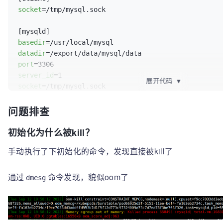
socket
=/tmp/mysql.sock

basedir
datadir
port
server_id
展开代码
▼
socket
log-error
问题排查
pid-file
=/tmp/mysqld.pid

初始化为什么被kill？
skip-host-cache

skip-name-resolve

手动执行了下初始化的命令，发现直接被kill了
skip-grant-tables

通过
命令发现，貌似oom了
dmesg