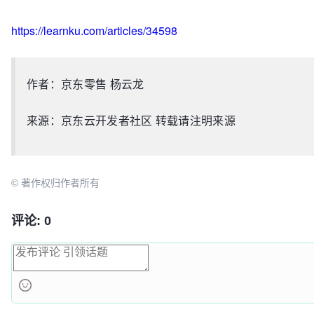
MAP_PRIVATE|MAP_FIXED|MAP_ANONYMOUS, -
1
, 
0
) = 
0
}

28139 
close
(
3
)                          = 
0
https://learnku.com/articles/34598
28139 
open
(
"/lib64/librt.so.1"
, O_RDONLY|O_CLOEXEC)
28139 
read
(
3
, 
"\177ELF\2\1\1\3\0\0\0\0\0\0\0\0\3\0>\0\1\0\0\0\300
832
) = 
832
作者：京东零售 杨云龙
28139 
fstat(
3
, {st_mode=S_IFREG|
0755
, st_size=
44096
28139 
mmap(NULL, 
4096
, PROT_READ|PROT_WRITE, MAP_PRI
来源：京东云开发者社区 转载请注明来源
-
1
, 
0
) = 
0
28139 
mmap(NULL, 
2128952
3
, 
0
) = 
0
28139 
mprotect(
0
x7f93d2d70000, 
2093056
, PROT_NONE) 
© 著作权归作者所有
28139 
mmap(
0
x7f93d2f6f000, 
8192
, PROT_READ|PROT_WRIT
MAP_PRIVATE|MAP_FIXED|MAP_DENYWRITE, 
3
, 
0
x6000) = 
0
28139 
close
(
3
)                          = 
0
评论: 0
28139 
open
(
"/lib64/libstdc++.so.6"
, O_RDONLY|O_CLOE
28139 
read
(
3
, 
"\177ELF\2\1\1\3\0\0\0\0\0\0\0\0\3\0>\0\1\0\0\0\340
832
) = 
832
28139 
fstat(
3
, {st_mode=S_IFREG|
0755
, st_size=
99584
28139 
mmap(NULL, 
3175456