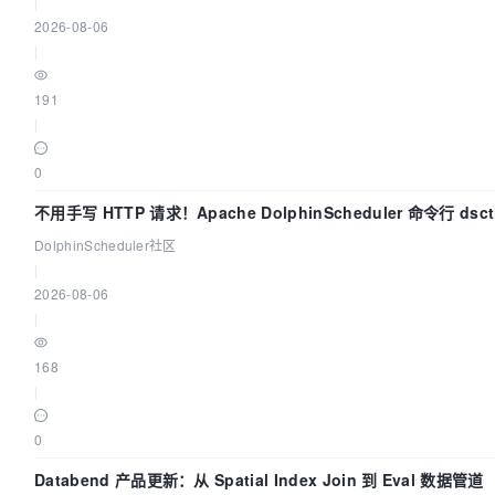
|
28139 
mprotect(
0
x7f93d253e000, 
16384
, PROT_READ) = 
2026-08-06
28139 
mprotect(
0
x7f93d37b8000, 
4096
, PROT_READ) = 
0
|
28139 
mprotect(
0
x7f93d2185000, 
4096
, PROT_READ) = 
0
28139 
mprotect(
0
x7f93d275d000, 
4096
, PROT_READ) = 
0
191
28139 
mprotect(
0
x7f93d2a5f000, 
4096
, PROT_READ) = 
0
|
28139 
mmap(NULL, 
4096
, PROT_READ|PROT_WRITE, MAP_PRI
-
1
, 
0
) = 
0
0
28139 
mprotect(
0
x7f93d2d4a000, 
32768
, PROT_READ) = 
28139 
mprotect(
0
x7f93d39d0000, 
4096
, PROT_READ) = 
0
不用手写 HTTP 请求！Apache DolphinScheduler 命令行 ds
28139 
mprotect(
0
x7f93d2f6f000, 
4096
, PROT_READ) = 
0
DolphinScheduler社区
28139 
mprotect(
0
x7f93d3178000, 
4096
, PROT_READ) = 
0
|
28139 
mprotect(
0
x7f93d33b2000, 
4096
, PROT_READ) = 
0
2026-08-06
28139 
mprotect(
0
x7f93d35b4000, 
4096
, PROT_READ) = 
0
|
28139 
mmap(NULL, 
8192
, PROT_READ|PROT_WRITE, MAP_PRI
-
1
, 
0
) = 
0
168
28139 
mprotect(
0
x7f93d3bf7000, 
4096
, PROT_READ) = 
0
|
28139 
munmap(
0
x7f93d3bf1000, 
16580
)     = 
0
28139 
set_tid_address(
0
x7f93d3beaa10)   = 
28139
0
28139 
set_robust_list(
0
x7f93d3beaa20, 
24
) = 
0
28139 
rt_sigaction(SIGRTMIN, {sa_handler=
0
x7f93d37c
Databend 产品更新：从 Spatial Index Join 到 Eval 数据管道