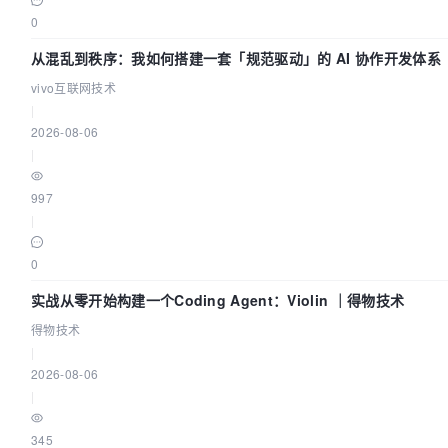
28139 
getdents(
3
, /* 
77
 entries */, 
32768
) = 
2368
0
28139 
getdents(
3
, /* 
0
 entries */, 
32768
) = 
0
28139 
close
(
3
)                          = 
0
从混乱到秩序：我如何搭建一套「规范驱动」的 AI 协作开发体系
28139 
open
(
"/proc/self/status"
, O_RDONLY) = 
3
vivo互联网技术
28139 
fstat(
3
, {st_mode=S_IFREG|
0444
, st_size=
0
, ..
|
28139 
mmap(NULL, 
4096
, PROT_READ|PROT_WRITE, MAP_PRI
2026-08-06
-
1
, 
0
) = 
0
|
28139 
read
(
3
, 
"Name:\tmysqld-debug\nUmask:\t0022\nS
28139 
read
(
3
, 
"0,00000000,00000000,00000000,000"
...
997
28139 
read
(
3
, 
""
, 
1024
)                 = 
0
|
28139 
close
(
3
)                          = 
0
28139 
munmap(
0
x7f93d3bf5000, 
4096
)      = 
0
0
28139 
futex(
0
x7f93d2d6696c, FUTEX_WAKE_PRIVATE, 
214
28139 
futex(
0
x7f93d2d66978, FUTEX_WAKE_PRIVATE, 
214
实战从零开始构建一个Coding Agent：Violin ｜得物技术
28139 
stat(
"/etc/my.cnf"
, {st_mode=S_IFREG|
0644
, st
得物技术
28139 
open
(
"/etc/my.cnf"
, O_RDONLY)     = 
3
|
28139 
fstat(
3
, {st_mode=S_IFREG|
0644
, st_size=
370
, 
2026-08-06
28139 
mmap(NULL, 
4096
, PROT_READ|PROT_WRITE, MAP_PRI
|
-
1
, 
0
) = 
0
28139 
read
(
3
, 
"[client]\nsocket=/tmp/mysql.sock\n"
.
345