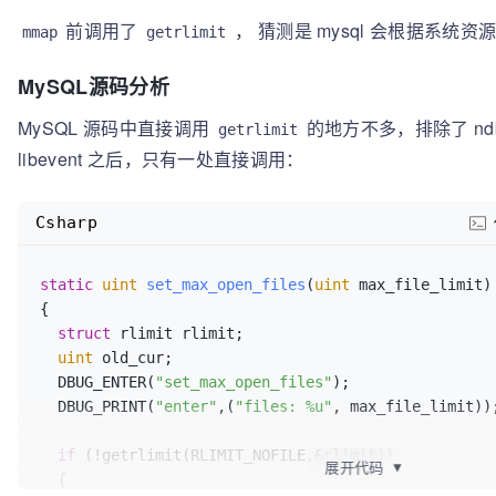
28139 
mmap(NULL, 
16580
, PROT_READ, MAP_PRIVATE, 
3
, 
前调用了
， 猜测是 mysql 会根据系统
28139 
close
(
3
)                          = 
0
mmap
getrlimit
28139 
open
(
"/lib64/libpthread.so.0"
, O_RDONLY|O_CLO
28139 
read
(
3
, 
MySQL源码分析
"\177ELF\2\1\1\0\0\0\0\0\0\0\0\0\3\0>\0\1\0\0\0\240
MySQL 源码中直接调用
的地方不多，排除了 ndb、
832
) = 
832
getrlimit
28139 
fstat(
3
, {st_mode=S_IFREG|
0755
, st_size=
14230
libevent 之后，只有一处直接调用：
28139 
mmap(NULL, 
2208864
3
, 
0
) = 
0
Csharp
28139 
mprotect(
0
x7f93d37d0000, 
2097152
, PROT_NONE) 
28139 
mmap(
0
x7f93d39d0000, 
8192
, PROT_READ|PROT_WRIT
MAP_PRIVATE|MAP_FIXED|MAP_DENYWRITE, 
3
, 
0
x16000) = 
static
uint
set_max_open_files
(
uint
 max_file_limit
)
28139 
mmap(
0
x7f93d39d2000, 
13408
, PROT_READ|PROT_WRI
{

MAP_PRIVATE|MAP_FIXED|MAP_ANONYMOUS, -
1
, 
0
) = 
0
struct
 rlimit rlimit;

28139 
close
(
3
)                          = 
0
uint
 old_cur;

28139 
open
(
"/lib64/libdl.so.2"
, O_RDONLY|O_CLOEXEC)
  DBUG_ENTER(
"set_max_open_files"
);

28139 
read
(
3
, 
  DBUG_PRINT(
"enter"
,(
"files: %u"
, max_file_limit));
"\177ELF\2\1\1\0\0\0\0\0\0\0\0\0\3\0>\0\1\0\0\0\320
832
) = 
832
if
 (!getrlimit(RLIMIT_NOFILE,&rlimit))

28139 
fstat(
3
, {st_mode=S_IFREG|
0755
, st_size=
19520
展开代码
▼
  {

28139 
mmap(NULL, 
2109744