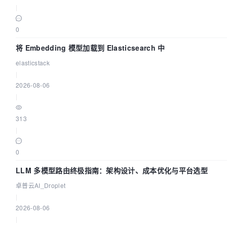
28139 
read
(
3
, 
""
, 
4096
)                 = 
0
|
28139 
close
(
3
)                          = 
0
28139 
munmap(
0
x7f93d3bf5000, 
4096
)      = 
0
0
28139 
stat(
"/etc/mysql/my.cnf"
, 
0
x7ffda2f5c8d0) = -
or
将 Embedding 模型加载到 Elasticsearch 中
28139 
stat(
"/usr/local/mysql/etc/my.cnf"
, 
0
x7ffda2f
elasticstack
such file 
or
|
28139 
stat(
"/root/.my.cnf"
, 
0
x7ffda2f5c8d0) = -
1
 EN
2026-08-06
|
28139 
getrlimit(RLIMIT_NOFILE, {rlim_cur=
1073741816
,
rlim_max=
1073741816
}) = 
0
313
28139 
mmap(NULL, 
17179869184
, PROT_READ|PROT_WRITE, 
|
MAP_PRIVATE|MAP_ANONYMOUS, -
1
, 
0
) = 
0
28139 
+++ killed by SIGKILL +++

0
LLM 多模型路由终极指南：架构设计、成本优化与平台选型
卓普云AI_Droplet
|
2026-08-06
|