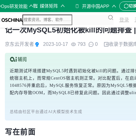
媒体矩阵
vOps研发效能
开源中国APP
切
登录
记一次MySQL5初始化被kill的问题排查
京东云开发者
2023-10-17
793
0
收录于
数据
近期测试环境搭建MySQL5时遇到初始化被kill的问题。通
统宿主机上，而常规CentOS宿主机则正常。对比配置后，在启动前将
1048576并重启后，MySQL服务恢复正常。原因为MySQL
配内存导致OOM，而MySQL8已修复此问题。因此通过调整uli
总结由社区平台通过AI大模型技术生成
写在前面