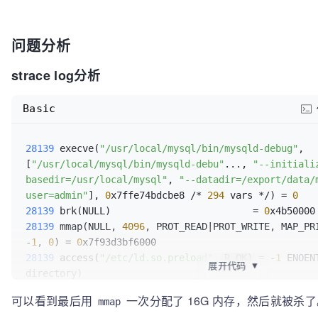
问题分析
strace log分析
Basic
28139 
execve(
"/usr/local/mysql/bin/mysqld-debug"
, 
[
"/usr/local/mysql/bin/mysqld-debu"
..., 
"--initiali
basedir=/usr/local/mysql"
, 
"--datadir=/export/data/
user=admin"
], 
0
x7ffe74bdcbe8 /* 
294
 vars */) = 
0
28139 
brk(NULL)                         = 
0
28139 
mmap(NULL, 
4096
, PROT_READ|PROT_WRITE, MAP_PRI
-
1
, 
0
) = 
0
28139 
access(
"/etc/ld.so.preload"
, R_OK) = -
1
 ENOEN
展开代码
▼
28139 
open
(
"/etc/ld.so.cache"
, O_RDONLY|O_CLOEXEC) 
可以看到最后用
一次分配了 16G 内存，然后就被杀了
mmap
28139 
fstat(
3
, {st_mode=S_IFREG|
0644
, st_size=
16580