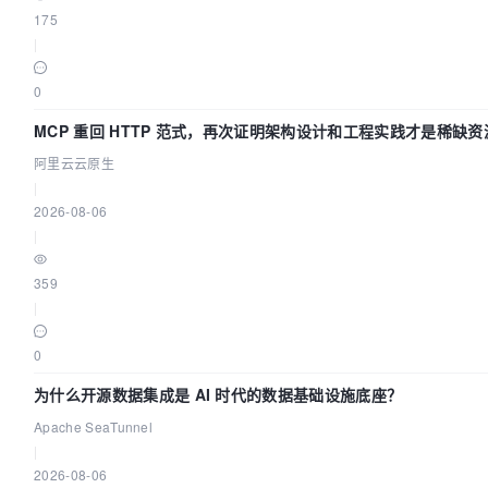
"\177ELF\2\1\1\0\0\0\0\0\0\0\0\0\3\0>\0\1\0\0\0\320
175
832
) = 
832
|
28139 
fstat(
3
, {st_mode=S_IFREG|
0755
, st_size=
88720
28139 
mmap(NULL, 
4096
, PROT_READ|PROT_WRITE, MAP_PRI
0
-
1
, 
0
) = 
0
28139 
mmap(NULL, 
2184192
MCP 重回 HTTP 范式，再次证明架构设计和工程实践才是稀缺资
3
, 
0
) = 
0
阿里云云原生
28139 
mprotect(
0
x7f93d255e000, 
2093056
, PROT_NONE) 
|
28139 
mmap(
0
x7f93d275d000, 
8192
, PROT_READ|PROT_WRIT
2026-08-06
MAP_PRIVATE|MAP_FIXED|MAP_DENYWRITE, 
3
, 
0
x14000) = 
|
28139 
close
(
3
)                          = 
0
28139 
open
(
"/lib64/libc.so.6"
, O_RDONLY|O_CLOEXEC) 
359
28139 
read
(
3
, 
"\177ELF\2\1\1\3\0\0\0\0\0\0\0\0\3\0>\
|
\34\2\0\0\0\0\0"
..., 
832
) = 
832
28139 
fstat(
3
, {st_mode=S_IFREG|
0755
, st_size=
21123
0
28139 
mmap(NULL, 
3936832
3
, 
0
) = 
0
为什么开源数据集成是 AI 时代的数据基础设施底座？
28139 
mprotect(
0
x7f93d233e000, 
2097152
, PROT_NONE) 
Apache SeaTunnel
28139 
mmap(
0
x7f93d253e000, 
24576
, PROT_READ|PROT_WRI
|
MAP_PRIVATE|MAP_FIXED|MAP_DENYWRITE, 
3
, 
0
x1b7000) =
2026-08-06
28139 
mmap(
0
x7f93d2544000, 
16960
, PROT_READ|PROT_WRI