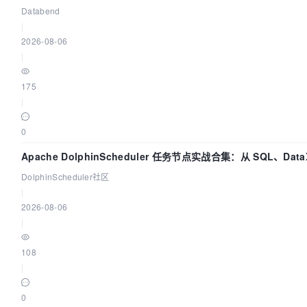
sa_flags=SA_RESTORER|SA_SIGINFO, sa_restorer=
0
x7f93
Databend
0
|
28139 
rt_sigaction(SIGRT_1, {sa_handler=
0
x7f93d37c0
2026-08-06
sa_flags=SA_RESTORER|SA_RESTART|SA_SIGINFO, sa_rest
|
NULL, 
8
) = 
0
28139 
rt_sigprocmask(SIG_UNBLOCK, [RTMIN RT_1], NUL
175
28139 
getrlimit(RLIMIT_STACK, {rlim_cur=
8192
*
1024
, 
|
rlim_max=RLIM64_INFINITY}) = 
0
28139 
brk(NULL)                         = 
0
0
28139 
brk(
0
x4b71000)                    = 
0
28139 
open
(
"/proc/self/status"
, O_RDONLY) = 
3
Apache DolphinScheduler 任务节点实战合集：从 SQL、DataX
28139 
fstat(
3
, {st_mode=S_IFREG|
0444
, st_size=
0
, ..
置全打通
DolphinScheduler社区
28139 
mmap(NULL, 
4096
, PROT_READ|PROT_WRITE, MAP_PRI
|
-
1
, 
0
) = 
0
2026-08-06
28139 
read
(
3
, 
"Name:\tmysqld-debug\nUmask:\t0022\nS
|
28139 
read
(
3
, 
"0,00000000,00000000,00000000,000"
...
28139 
close
(
3
)                          = 
0
108
28139 
munmap(
0
x7f93d3bf5000, 
4096
)      = 
0
|
28139 
openat(AT_FDCWD, 
"/sys/devices/system/node"
, 
O_RDONLY|O_NONBLOCK|O_CLOEXEC|O_DIRECTORY) = 
3
0
28139 
getdents(
3
, /* 
11
 entries */, 
32768
) = 
360