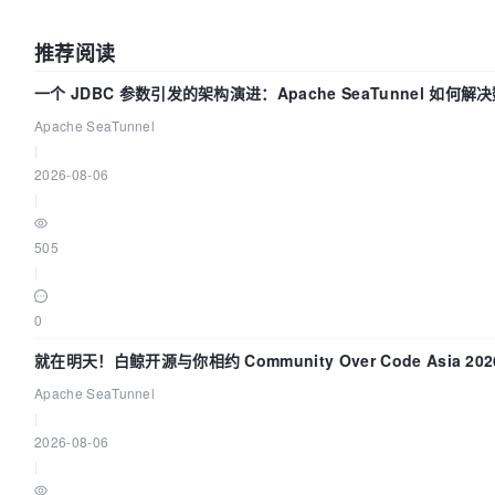
3
, 
0
) = 
0
28139 
mprotect(
0
x7f93d2b4a000, 
2097152
, PROT_NONE) 
推荐阅读
28139 
mmap(
0
x7f93d2d4a000, 
40960
, PROT_READ|PROT_WRI
MAP_PRIVATE|MAP_FIXED|MAP_DENYWRITE, 
3
, 
0
xe9000) = 
一个 JDBC 参数引发的架构演进：Apache SeaTunnel 如何解
28139 
mmap(
0
x7f93d2d54000, 
82976
, PROT_READ|PROT_WRI
难题
Apache SeaTunnel
MAP_PRIVATE|MAP_FIXED|MAP_ANONYMOUS, -
1
, 
0
) = 
0
|
28139 
close
(
3
)                          = 
0
2026-08-06
28139 
open
(
"/lib64/libm.so.6"
, O_RDONLY|O_CLOEXEC) 
|
28139 
read
(
3
, 
"\177ELF\2\1\1\3\0\0\0\0\0\0\0\0\3\0>\0\1\0\0\0\260
505
832
) = 
832
|
28139 
fstat(
3
, {st_mode=S_IFREG|
0755
, st_size=
11415
28139 
mmap(NULL, 
3150168
0
3
, 
0
) = 
0
28139 
mprotect(
0
x7f93d2860000, 
2093056
, PROT_NONE) 
就在明天！白鲸开源与你相约 Community Over Code Asia 2
28139 
mmap(
0
x7f93d2a5f000, 
8192
, PROT_READ|PROT_WRIT
Apache SeaTunnel
MAP_PRIVATE|MAP_FIXED|MAP_DENYWRITE, 
3
, 
0
x100000) =
|
28139 
close
(
3
)                          = 
0
2026-08-06
28139 
open
(
"/lib64/libgcc_s.so.1"
, O_RDONLY|O_CLOEX
|
28139 
read
(
3
, 