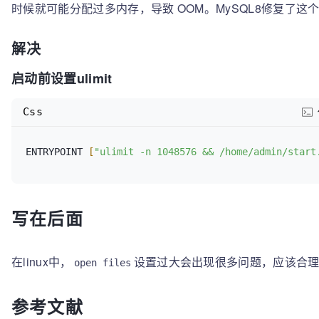
时候就可能分配过多内存，导致 OOM。MySQL8修复了这
"\177ELF\2\1\1\0\0\0\0\0\0\0\0\0\3\0>\0\1\0\0\0\000
    DBUG_RETURN(files);

        max_file_limit= (
uint
) rlimit.rlim_cur;

832
) = 
832
    }

28139 
fstat(
3
, {st_mode=S_IFREG|
0755
, st_size=
50704
// 分配内存
解决
  }

28139 
mmap(NULL, 
2144448
if
 (!(tmp= (
struct
 st_my_file_info*) my_malloc(key
  DBUG_PRINT(
"exit"
,(
"max_file_limit: %u"
, max_file_
3
, 
0
) = 
0
si
启动前设置ulimit
  DBUG_RETURN(max_file_limit);

28139 
mprotect(
0
x7f93d31b2000, 
2097152
, PROT_NONE) 
                                                 MYF(MY_WME))))

28139 
mmap(
0
x7f93d33b2000, 
8192
, PROT_READ|PROT_WRIT
    DBUG_RETURN(MY_NFILE);

Css
MAP_PRIVATE|MAP_FIXED|MAP_DENYWRITE, 
3
, 
0
xa000) = 
0
28139 
close
(
3
)                          = 
0
// 初始化
28139 
open
(
"/lib64/libcrypt.so.1"
, O_RDONLY|O_CLOEX
/* Copy any initialized files */
ENTRYPOINT 
[
"ulimit -n 1048576 && /home/admin/start
28139 
read
(
3
, 
  memcpy((
char
*) tmp, (
char
*) my_file_info,

"\177ELF\2\1\1\0\0\0\0\0\0\0\0\0\3\0>\0\1\0\0\0\300
sizeof
(*tmp) * MY_MIN(my_file_limit, files)
832
) = 
832
  memset((tmp + my_file_limit), 
0
,

28139 
fstat(
3
, {st_mode=S_IFREG|
0755
, st_size=
40816
写在后面
        MY_MAX((
int
) (files - my_file_limit), 
0
) * 
28139 
mmap(NULL, 
2318912
  my_free_open_file_info();                        
3
, 
0
) = 
0
allocated */
28139 
mprotect(
0
x7f93d2f79000, 
2093056
, PROT_NONE) 
  my_file_info= tmp;

在linux中，
设置过大会出现很多问题，应该合
open files
28139 
mmap(
0
x7f93d3178000, 
8192
, PROT_READ|PROT_WRIT
  my_file_limit= files;

MAP_PRIVATE|MAP_FIXED|MAP_DENYWRITE, 
3
, 
0
x7000) = 
0
  DBUG_PRINT(
"exit"
,(
"files: %u"
, files));

参考文献
28139 
mmap(
0
x7f93d317a000, 
184896
, PROT_READ|PROT_WR
  DBUG_RETURN(files);
