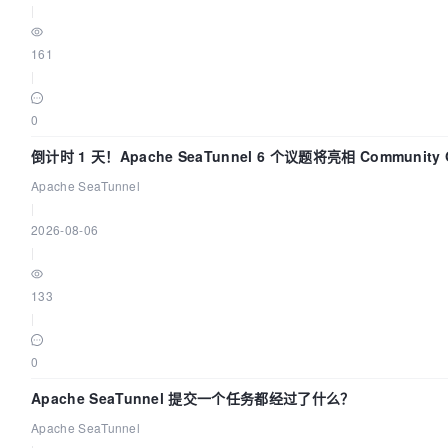
|
MAP_PRIVATE|MAP_FIXED|MAP_ANONYMOUS, -
1
, 
0
) = 
0
28139 
close
(
3
)                          = 
0
161
28139 
open
(
"/lib64/libfreebl3.so"
, O_RDONLY|O_CLOEX
|
28139 
read
(
3
, 
"\177ELF\2\1\1\0\0\0\0\0\0\0\0\0\3\0>\0\1\0\0\0\240
0
832
) = 
832
28139 
fstat(
3
, {st_mode=S_IFREG|
0755
, st_size=
11376
倒计时 1 天！Apache SeaTunnel 6 个议题将亮相 Community Ov
28139 
mmap(NULL, 
2105536
Apache SeaTunnel
3
, 
0
) = 
0
|
28139 
mprotect(
0
x7f93d1f86000, 
2093056
, PROT_NONE) 
2026-08-06
28139 
mmap(
0
x7f93d2185000, 
8192
, PROT_READ|PROT_WRIT
|
MAP_PRIVATE|MAP_FIXED|MAP_DENYWRITE, 
3
, 
0
x1000) = 
0
28139 
close
(
3
)                          = 
0
133
28139 
mmap(NULL, 
4096
, PROT_READ|PROT_WRITE, MAP_PRI
|
-
1
, 
0
) = 
0
28139 
mmap(NULL, 
4096
, PROT_READ|PROT_WRITE, MAP_PRI
0
-
1
, 
0
) = 
0
28139 
mmap(NULL, 
8192
, PROT_READ|PROT_WRITE, MAP_PRI
Apache SeaTunnel 提交一个任务都经过了什么？
-
1
, 
0
) = 
0
Apache SeaTunnel
28139 
arch_prctl(ARCH_SET_FS, 
0
x7f93d3bea740) = 
0