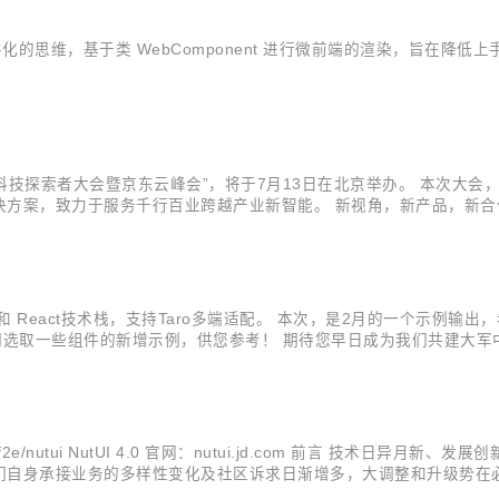
化的思维，基于类 WebComponent 进行微前端的渲染，旨在降低上
东全球科技探索者大会暨京东云峰会”，将于7月13日在北京举办。 本次大
决方案，致力于服务千行百业跨越产业新智能。 新视角，新产品，新
空、数字城市、数智金融、京东科技生态、数据智能10大专题论坛。 7
ue 和 React技术栈，支持Taro多端适配。 本次，是2月的一个示例输
我们选取一些组件的新增示例，供您参考！ 期待您早日成为我们共建大军中的一
样式自定义 核心代码： const customTheme = { nutuiBadgeBorderRadius: '12px 12px 12px 0', } <ConfigProvid...
om/jdf2e/nutui NutUI 4.0 官网：nutui.jd.com 前言 技术日异月
自身承接业务的多样性变化及社区诉求日渐增多，大调整和升级势在必行，
了 CSS 动态主题、icon 图标库、自动按需引入、新增组件、更轻量的用户..