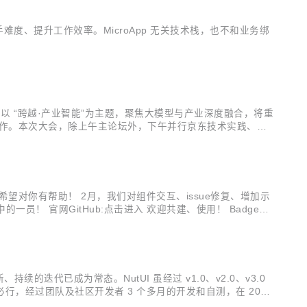
手难度、提升工作效率。MicroApp 无关技术栈，也不和业务绑
会，以 “跨越·产业智能”为主题，聚焦大模型与产业深度融合，将重
合作。本次大会，除上午主论坛外，下午并行京东技术实践、数
月13日，“2023京东全球科技探索者大会暨京东云峰会”，
出，希望对你有帮助！ 2月，我们对组件交互、issue修复、增加示
员！ 官网GitHub:点击进入 欢迎共建、使用！ Badge：
新、发展创新、持续的迭代已成为常态。NutUI 虽经过 v1.0、v2.0、v3.0
经过团队及社区开发者 3 个多月的开发和自测，在 2023
.