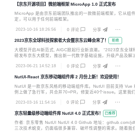
【京东开源项目】微前端框架 MicroApp 1.0 正式发布
MicroApp 是由京东前端团队推出的一款微前端框架，它从组件
定，可以用于任何前端框架。
2023-10-16 18:26:56
0
评论
分享
2023京东全球科技探索者大会暨京东云峰会来了！
拒绝
大模型开启AI新范式, AIGC掀起行业新浪潮。 “2023京
磅发布京东大模型，推出新一代数字基础设施，升级产品及解
字基础设施、数智零售、健康科技、供应链金融科技、物流数智时
2023-06-21 14:52:18
0
评论
分享
用科技点燃产业烟火，用实干推进产业智能，京东邀请您...
NutUI-React 京东移动端组件库 2 月份上新！欢迎使用！
NutUI 是一款京东风格的移动端组件库。NutUI 目前支持 V
例上做了急行军，共合并70+PR，修复近40个issue。这里
2023-03-16 11:54:16
0
评论
分享
京东轻量级移动端组件库 NutUI 4.0 正式发布！
已推荐
作者: 京东零售 NutUI NutUI 4.0 Github 地址：github.c
三次技术蜕变，仍面临很多兼容、破坏性调整的需求。随着我们
辞旧迎新之际我们正式发布 NutUI 4.0。 NutUI 4.0 带来