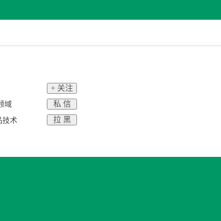
+ 关注
私 信
关领域
拉 黑
品技术