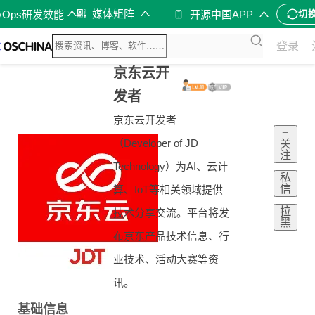
媒体矩阵
vOps研发效能
开源中国APP
切
登录
京东云开
发者
京东云开发者
+
（Developer of JD
关
注
Technology）为AI、云计
私
信
算、IoT等相关领域提供
拉
技术分享交流。平台将发
黑
布京东产品技术信息、行
业技术、活动大赛等资
讯。
基础信息