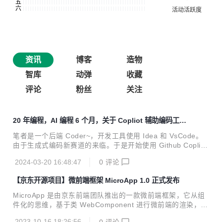
资讯
博客
造物
智库
动弹
收藏
评论
粉丝
关注
20 年编程，AI 编程 6 个月，关于 Copliot 辅助编码工
具，你想知道的都在这里
笔者是一个后端 Coder~，开发工具使用 Idea 和 VsCode。
由于生成式编码新赛道的来临。于是开始使用 Github Coplilo
t、Bito、Duet AI、CodeWhisperer、通义灵码 / 蚂蚁百灵、
2024-03-20 16:48:47
0
评论
Comate、CodeGeeX2 等不下 10 种的工具。
【京东开源项目】微前端框架 MicroApp 1.0 正式发布
MicroApp 是由京东前端团队推出的一款微前端框架，它从组
件化的思维，基于类 WebComponent 进行微前端的渲染，旨
在降低上手难度、提升工作效率。MicroApp 无关技术栈，也
2023-10-16 18:26:56
0
评论