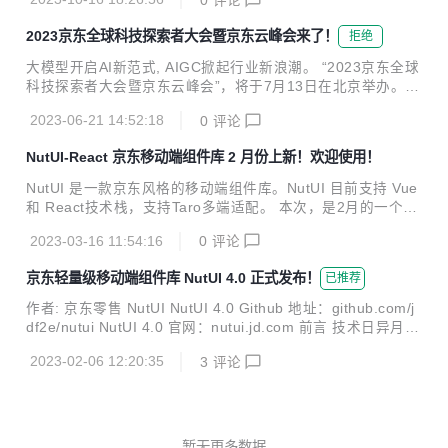
不和业务绑定，可以用于任何前端框架。
2023京东全球科技探索者大会暨京东云峰会来了！
拒绝
大模型开启AI新范式, AIGC掀起行业新浪潮。 “2023京东全球
科技探索者大会暨京东云峰会”，将于7月13日在北京举办。
本次大会，以 “跨越·产业智能”为主题，聚焦大模型与产业深
2023-06-21 14:52:18
0
评论
度融合，将重磅发布京东大模型，推出新一代数字基础设施，
升级产品及解决方案，致力于服务千行百业跨越产业新智能。
NutUI-React 京东移动端组件库 2 月份上新！欢迎使用！
新视角，新产品，新合作。本次大会，除上午主论坛外，下午
并行京东技术实践、数字基础设施、数智零售、健康科技、供
NutUI 是一款京东风格的移动端组件库。NutUI 目前支持 Vue
应链金融科技、物流数智时空、数字城市、数智金融、京东科
和 React技术栈，支持Taro多端适配。 本次，是2月的一个示
技生态、数据智能10大专题论坛。 7月13日，“2023京东全球
例输出，希望对你有帮助！ 2月，我们对组件交互、issue修
科技探索者大会暨京东云峰会”，用科技点燃产业烟火，用实
2023-03-16 11:54:16
0
评论
复、增加示例上做了急行军，共合并70+PR，修复近40个issu
干推进产业智能，京东邀请您...
e。这里我们选取一些组件的新增示例，供您参考！ 期待您早
京东轻量级移动端组件库 NutUI 4.0 正式发布！
已推荐
日成为我们共建大军中的一员！ 官网GitHub:点击进入 欢迎共
建、使用！ Badge：样式自定义 核心代码： const customT
作者: 京东零售 NutUI NutUI 4.0 Github 地址：github.com/j
heme = { nutuiBadgeBorderRadius: '12px 12px 12px 0', }
df2e/nutui NutUI 4.0 官网：nutui.jd.com 前言 技术日异月
<ConfigProvid...
新、发展创新、持续的迭代已成为常态。NutUI 虽经过 v1.0、
2023-02-06 12:20:35
3
评论
v2.0、v3.0 三次技术蜕变，仍面临很多兼容、破坏性调整的需
求。随着我们自身承接业务的多样性变化及社区诉求日渐增
多，大调整和升级势在必行，经过团队及社区开发者 3 个多月
的开发和自测，在 2023 辞旧迎新之际我们正式发布 NutUI 4.
0。 NutUI 4.0 带来了 CSS 动态主题、icon 图标库、自动按
暂无更多数据