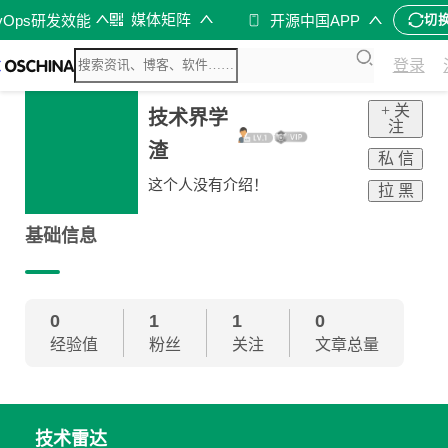
媒体矩阵
vOps研发效能
开源中国APP
切
登录
+ 关
技术界学
注
渣
私 信
这个人没有介绍！
拉 黑
基础信息
0
1
1
0
经验值
粉丝
关注
文章总量
技术雷达