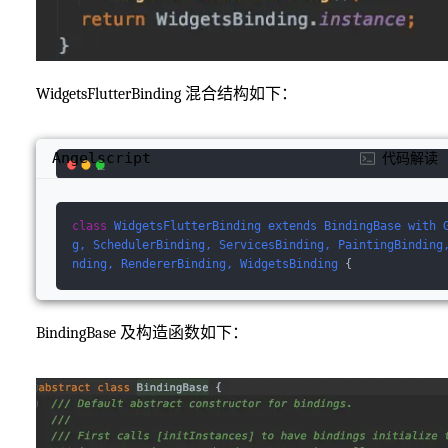
WidgetsFlutterBinding 混合结构如下：
Angelscript
代码解读
class
WidgetsFlutterBinding
extends
BindingBase
with
g, 
SchedulerBinding
, 
ServicesBinding
, 
PaintingBinding
nding
, 
RendererBinding
, 
WidgetsBinding
 {
BindingBase 及构造函数如下：