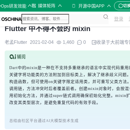
媒体矩阵
vOps研发效能
开源中国APP
切
登录
Flutter 中不得不会的 mixin
老孟Flutter
2021-02-04
1,460
0
收录于
大前端
专
Dart中的mixin是一种在不支持多重继承的语言中实现代码重用
关键字将功能类的方法附加到目标类上，解决了继承歧义问题。m
构造函数，但可使用on关键字限定适用类，并可重写父类方法
调用链，方法冲突时后者覆盖前者。创建mixin对象时，会按
用初始化方法，并通过super链式调用确保初始化完整。mixi
改变其类型层次，是避免重复代码的有效手段。
总结由社区平台通过AI大模型技术生成