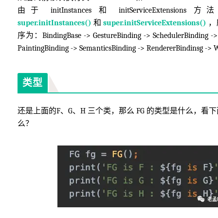
由于 initInstances 和 initServiceExtens
super.initInstances()
和
super.initServiceExtensions()
，
序为：BindingBase -> GestureBinding -> SchedulerBinding -> 
PaintingBinding -> SemanticsBinding -> RendererBindinsg ->
类型
还是上面的F、G、H 三个类，那么 FG 的类型是什么，看
么？