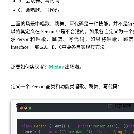
B：会跳舞、写代码
C：会唱歌、写代码
上面的场景中唱歌、跳舞、写代码是一种技能，并不是每
以将其定义在 Person 中是不合适的，如果各自定义为一
承Person和唱歌、跳舞、写代码，如果将唱歌、跳
Interface ，那么A、B、C中要各自实现其方法，
那要如何实现呢？
Mixins
出场啦。
定义一个 Person 基类和功能类唱歌、跳舞、写代码：
Perl
代码解读
class
Person
{  eat() {    
print
(
'Person eat'
);  }}
cl
dance() {    
print
(
'Dance dance'
);  }}
class
Sing
{  s