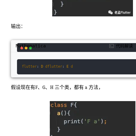
输出：
Mathematica
代码解读
flutter
:
D
dflutter
:
E
d
假设现在有F、G、H 三个类，都有 a 方法，