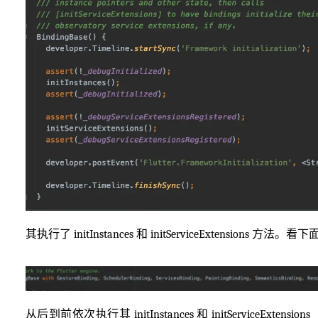
其执行了 initInstances 和 initServiceExtensions 方
从后到前依次执行其 initInstances 和 initServiceExten