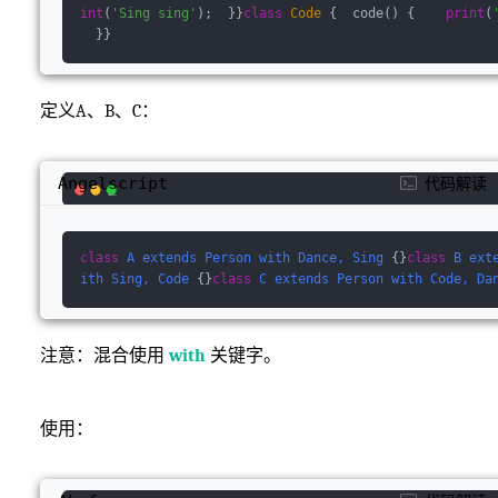
int
(
'Sing sing'
);  }}
class
Code
{  code() {    
print
(
  }}
定义A、B、C：
Angelscript
代码解读
class
A
extends
Person
with
Dance, 
Sing
 {}
class
B
ext
ith
Sing, 
Code
 {}
class
C
extends
Person
with
Code, 
Da
注意：混合使用
with
关键字。
使用：