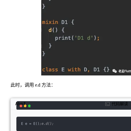
此时，调用 e.d 方法：
Abnf
代码解读
E e 
=
 E()
;e.d();