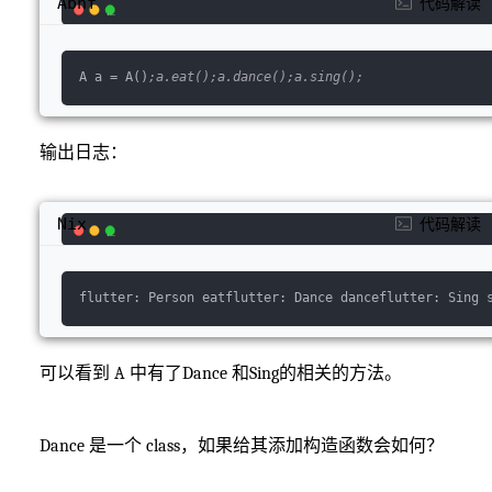
Abnf
代码解读
A a 
=
 A()
;a.eat();a.dance();a.sing();
输出日志：
Nix
代码解读
flutter:
 Person 
eatflutter:
 Dance 
danceflutter:
 Sing 
可以看到 A 中有了Dance 和Sing的相关的方法。
Dance 是一个 class，如果给其添加构造函数会如何？