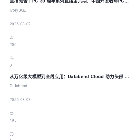
直播预告｜PG 30 周年系列直播第六期：中国开发者与PG内
核——我们改得动吗？我们贡献了什么？
IvorySQL
|
2026-08-07
|
209
|
0
从万亿级大模型到全线应用：Databend Cloud 助力头部 AI
企业构建全链路 Trace 数据管道
Databend
|
2026-08-07
|
195
|