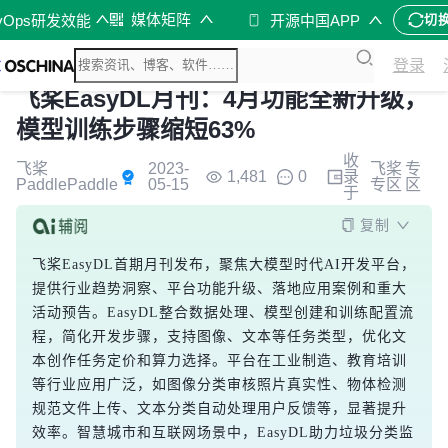
媒体矩阵
vOps研发效能
开源中国APP
切
登录
飞桨EasyDL月刊：4月功能全新升级，
模型训练步骤缩短63%
收
飞桨
2023-
飞桨
专
1,481
0
录
PaddlePaddle
05-15
专区
区
于
复制
飞桨EasyDL首期月刊发布，聚焦大模型时代AI开发平台，
提供行业趋势洞察、平台功能升级、落地应用案例和重大
活动预告。EasyDL整合数据处理、模型创建和训练配置流
程，简化开发步骤，支持图像、文本等任务类型，优化文
本创作任务定价和算力选择。平台在工业制造、教育培训
等行业应用广泛，如图像分类审核照片真实性、物体检测
规范文件上传、文本分类自动处理用户反馈等，显著提升
效率。智慧城市和互联网场景中，EasyDL助力垃圾分类监