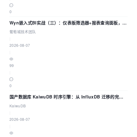
0
Wyn嵌入式BI实战（三）：仪表板筛选器+报表查询面板，参
数联动全闭环
葡萄城技术团队
|
2026-08-07
|
99
|
0
国产数据库 KaiwuDB 时序引擎：从 InfluxDB 迁移的完整
技术路径
KaiwuDB
|
2026-08-07
|