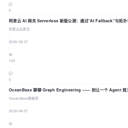
0
阿里云 AI 网关 Serverless 新版公测：通过“AI Fallback”与拓
量治理底座
阿里云云原生
|
2026-08-07
|
135
|
0
OceanBase 聊聊 Graph Engineering —— 别让一个 Agen
OceanBase数据库
|
2026-08-07
|