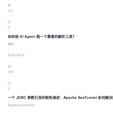
141
|
0
如何给 AI Agent 挑一个靠谱的解析工具？
颖欣
|
2026-08-07
|
193
|
0
一个 JDBC 参数引发的架构演进：Apache SeaTunnel 如何
时 Flush”难题
Apache SeaTunnel
|