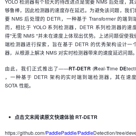
YOLO 检测器有个较大的待改进点是需要 NMS 后处理，
够鲁棒，因此检测器的速度存在延迟。为避免该问题，我们
要 NMS 后处理的 DETR，一种基于 Transformer 的
而，相比于 YOLO 系列检测器，DETR 系列检测器的
得"无需 NMS "并未在速度上体现出优势。上述问题促使
端检测器进行探索，旨在基于 DETR 的优秀架构设计一
器，从根源上解决 NMS 对实时检测器带来的速度延迟问题
由此，我们正式推出了——
RT-DETR
(
R
eal-
T
ime
DE
tec
，一种基于 DETR 架构的实时端到端检测器，其在速
SOTA 性能。
点击文末阅读原文快速体验 RT-DETR
https://github.com/
PaddlePaddle
/
Paddle
Detection/tree/deve