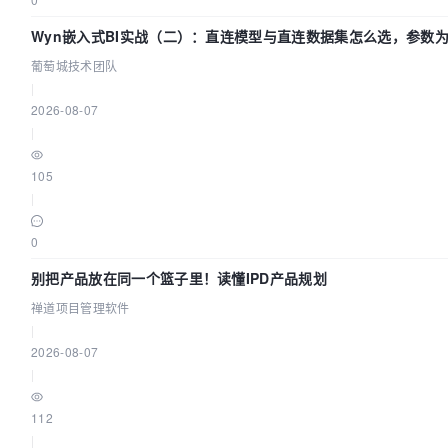
Wyn嵌入式BI实战（二）：直连模型与直连数据集怎么选，参数为
萄城技术团队
葡萄城技术团队
|
2026-08-07
|
105
|
0
别把产品放在同一个篮子里！读懂IPD产品规划
禅道项目管理软件
|
2026-08-07
|
112
|