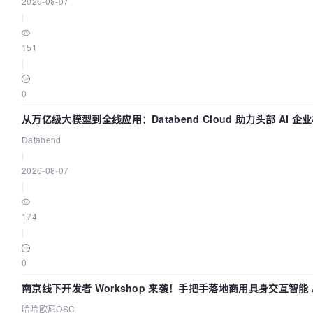
2026-08-07
|
151
|
0
从万亿级大模型到全线应用：Databend Cloud 助力头部 AI 
Trace 数据管道
Databend
|
2026-08-07
|
174
|
0
南京线下开发者 Workshop 来袭！手把手落地商用具身交互智能 A
哈哈欧尼OSC