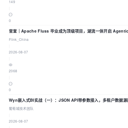
149
|
0
官宣｜Apache Fluss 毕业成为顶级项目，湖流一体开启 Agentic
化时代
Flink_China
|
2026-08-07
|
2068
|
0
Wyn嵌入式BI实战（一）：JSON API带参数接入，多租户数据源
技术团队
葡萄城技术团队
|
2026-08-07
|