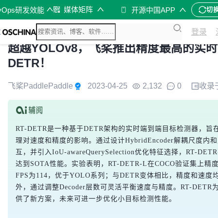
媒体矩阵
vOps研发效能
开源中国APP
切
登录
超越YOLOv8，飞桨推出精度最高的实时
DETR！
飞桨PaddlePaddle
2023-04-25
2,132
0
收录
RT-DETR是一种基于DETR架构的实时端到端目标检测器，旨
理对速度和精度的影响。通过设计HybridEncoder解耦尺度
互，并引入IoU-awareQuerySelection优化特征选择，RT-D
达到SOTA性能。实验表明，RT-DETR-L在COCO验证集上精度达
FPS为114，优于YOLO系列；与DETR变体相比，精度和速
外，通过调整Decoder层数可灵活平衡速度与精度。RT-DET
供了新方案，未来可进一步优化小目标检测性能。