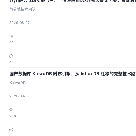
Wyn嵌入式BI实战（三）：仪表板筛选器+报表查询面板，参数联
葡萄城技术团队
|
2026-08-07
|
99
|
0
国产数据库 KaiwuDB 时序引擎：从 InfluxDB 迁移的完整技术
KaiwuDB
|
2026-08-07
|
269
|
0