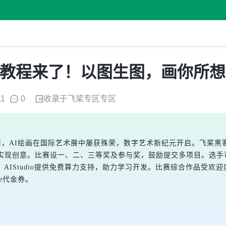
保姆级教程来了！以图生图，画你所
11
0
收录于
飞桨专区
专区
空前，AI绘画在国际艺术展中屡获殊荣，数字艺术新纪元开启。飞桨黑
等技术实现创意。比赛设一、二、三等奖及参与奖，鼓励提交多项目。选手可
用。AIStudio提供免费算力支持，助力学习开发。比赛综合作品受
ce代金券。