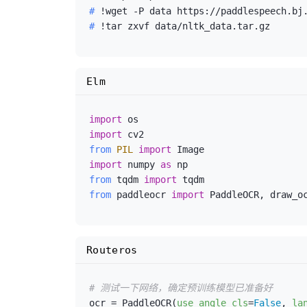
#
 !wget -P data https://paddlespeech.bj
#
 !tar zxvf data/nltk_data.tar.gz
Elm
import
import
from
PIL
import
import
 numpy 
as
from
 tqdm 
import
from
 paddleocr 
import
Routeros
# 测试一下网络，确定预训练模型已准备好
ocr = PaddleOCR(
use_angle_cls
=
False
, 
la