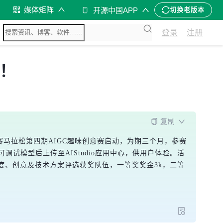
媒体矩阵
开源中国APP
切换老版本
登录
注册
想！
复制
客马拉松第四期AIGC趣味创意赛启动，为期三个月，参赛
调试模型后上传至AIStudio应用中心，供用户体验。活
欢迎度、创意及技术方案评选获奖队伍，一等奖奖金3k，二等