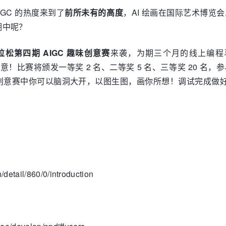
IGC 的热度来到了
前所未有的高度
，AI 绘画在国际艺术博览
潮中呢？
松第四期 AIGC 趣味创意赛
来袭，为期三个月的线上编程
无限创意！比赛将颁发一等奖 2 名、二等奖 5 名、三等奖 2
 创意赛中你可以脑洞大开，以图生图，画你所想！调试完成做好准备
/detail/860/0/introduction