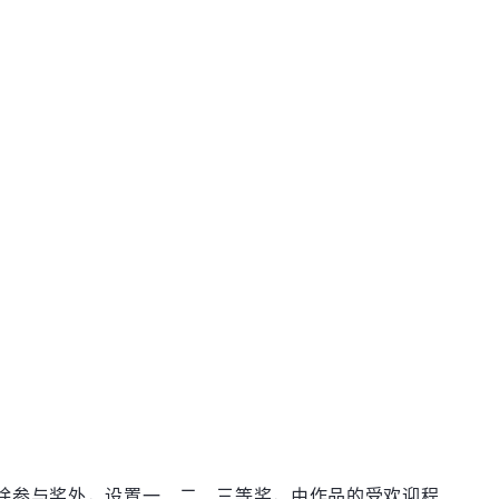
除参与奖外，设置一、二、三等奖，由作品的受欢迎程