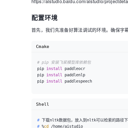
https://aistudio.baidu.com/aistudio/projectdet
配置环境
首先，我们先准备好算法调试的环境。确保字
Cmake
# pip 安装飞桨模型库依赖包
pip 
install
 paddleocr

pip 
install
 paddlenlp

pip 
install
Shell
#
 下载nltk数据包，放入到nltk可以检索的路径下
#
 %
cd
 /home/aistudio