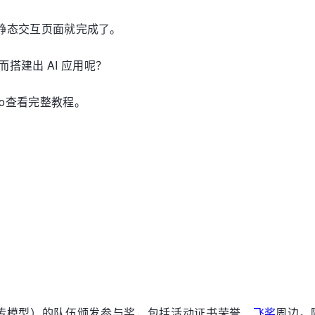
个本地静态交互页面就完成了。
搭建出 AI 应用呢？
dio查看完整教程。
目、上传模型）的队伍颁发参与奖，包括活动证书荣誉、
飞桨
周边。