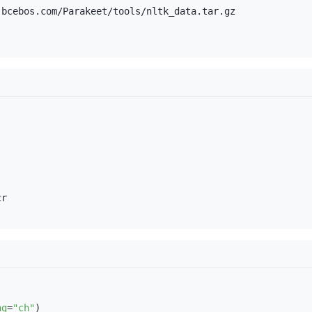
.bcebos.com/Parakeet/tools/nltk_data.tar.gz
ng
=
"ch"