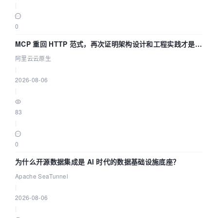
|
0
MCP 重回 HTTP 范式，再次证明架构设计和工程实践才是稀
缺资源
阿里云云原生
|
2026-08-06
|
83
|
0
为什么开源数据集成是 AI 时代的数据基础设施底座？
Apache SeaTunnel
|
2026-08-06
|