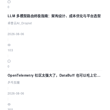
0
LLM 多模型路由终极指南：架构设计、成本优化与平台选型
卓普云AI_Droplet
|
2026-08-06
|
103
|
0
OpenTelemetry 社区太强大了，DataBuff 也可以吃上它的
eBPF 链路了
乒乓狂魔
|
2026-08-06
|
355