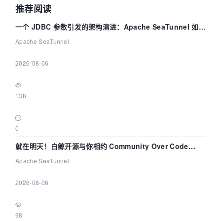
推荐阅读
一个 JDBC 参数引发的架构演进：Apache SeaTunnel 如何
解决数据同步中的“定时 Flush”难题
Apache SeaTunnel
|
2026-08-06
|
138
|
0
就在明天！白鲸开源与你相约 Community Over Code
Asia 2026 主题演讲！
Apache SeaTunnel
|
2026-08-06
|
98