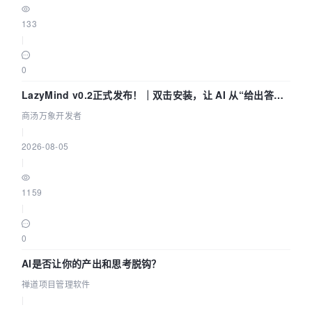
133
|
0
LazyMind v0.2正式发布！｜双击安装，让 AI 从“给出答案”
走到“完成交付”
商汤万象开发者
|
2026-08-05
|
1159
|
0
AI是否让你的产出和思考脱钩？
禅道项目管理软件
|