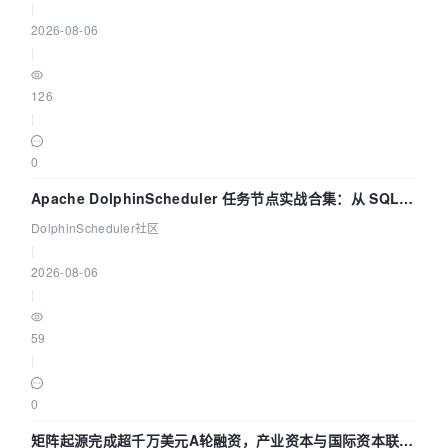
|
2026-08-06
|
126
|
0
Apache DolphinScheduler 任务节点实战合集：从 SQL、
DataX 到 Spark、Flink 一次配置全打通
DolphinScheduler社区
|
2026-08-06
|
59
|
0
矩阵起源完成超千万美元A轮融资，产业资本与国际资本联手