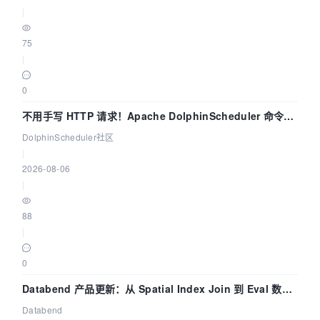
|
75
|
0
不用手写 HTTP 请求！Apache DolphinScheduler 命令行
dsctl 两分钟上手
DolphinScheduler社区
|
2026-08-06
|
88
|
0
Databend 产品更新：从 Spatial Index Join 到 Eval 数据
管道
Databend