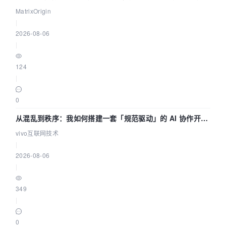
押注企业级AI基础设施赛道
MatrixOrigin
|
2026-08-06
|
124
|
0
从混乱到秩序：我如何搭建一套「规范驱动」的 AI 协作开发
体系
vivo互联网技术
|
2026-08-06
|
349
|
0