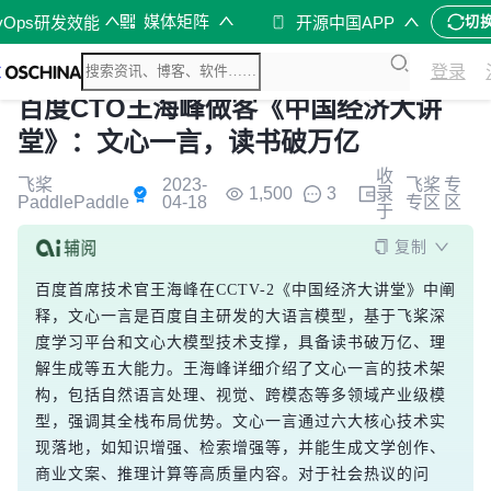
媒体矩阵
vOps研发效能
开源中国APP
切
登录
百度CTO王海峰做客《中国经济大讲
堂》：文心一言，读书破万亿
收
飞桨
2023-
飞桨
专
1,500
3
录
PaddlePaddle
04-18
专区
区
于
复制
百度首席技术官王海峰在CCTV-2《中国经济大讲堂》中阐
释，文心一言是百度自主研发的大语言模型，基于飞桨深
度学习平台和文心大模型技术支撑，具备读书破万亿、理
解生成等五大能力。王海峰详细介绍了文心一言的技术架
构，包括自然语言处理、视觉、跨模态等多领域产业级模
型，强调其全栈布局优势。文心一言通过六大核心技术实
现落地，如知识增强、检索增强等，并能生成文学创作、
商业文案、推理计算等高质量内容。对于社会热议的问