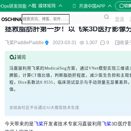
媒体矩阵
vOps研发效能
开源中国APP
切
登录
拯救脂肪肝第一步！以飞桨3D医疗影像分割
飞桨PaddlePaddle
2023-03-31
1,307
0
收录
冯嘉骏利用飞桨的MedicalSeg方案，通过VNet模型实现
脾脏，计算CT值比值，判断脂肪肝程度，减少医生负担和主观
程，Dice系数达0.9531，临床测试显示与手动测量无显著
值。
总结由社区平台通过AI大模型技术生成
今天带来的是
飞桨
开发者技术专家冯嘉骏利用
飞桨
3D医疗