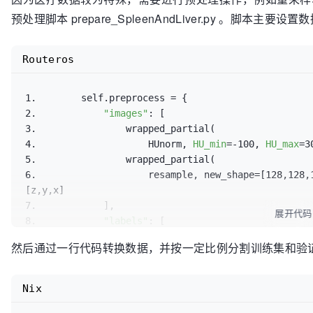
预处理脚本 prepare_SpleenAndLiver.py 。脚
Routeros
1.        self.preprocess = {

2.            
"images"
: [

3.                wrapped_partial(

4.                    HUnorm, 
HU_min
=-100, 
HU_max
=
5.                wrapped_partial(

6.                    resample, new_shape=[128,128,
[z,y,x]

7.            ],

展开代码
8.            
"labels"
: [

9.                wrapped_partial(

然后通过一行代码转换数据，并按一定比例分割训练集和验
10.                    resample, new_shape=[128,128
11.            ],

12.            
"images_test"
:[

Nix
13.                wrapped_partial(
