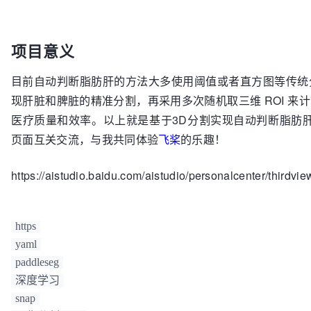
项目意义
目前自动判断脂肪肝的方法大多使用阈值或者直方图等传统
现肝脏和脾脏的精准分割，再采用多次随机取三维 ROI 
医疗质量和效率。以上就是基于3D分割实现自动判断脂肪肝和其
页面互关交流，与我共同体验
飞桨
的乐趣！
https://aistudio.baidu.com/aistudio/personalcenter/thirdvi
https
yaml
paddleseg
深度学习
snap