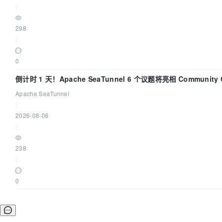
|
298
|
0
倒计时 1 天！Apache SeaTunnel 6 个议题将亮相 Community Ov
Apache SeaTunnel
|
2026-08-06
|
238
|
0