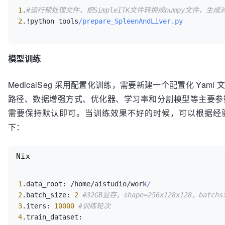
14.                    HUnorm, 
HU_min
=-100, 
HU_max
=
1
.
#运行预处理文件，把SimpleITK文件转换成numpy文件，生成对应
15.                wrapped_partial(

2
.
!
python tools
/prepare_SpleenAndLiver.py
16.                    resample, new_shape=[128, 12
17.            ]

模型训练
MedicalSeg 采用配置化训练，需要新建一个配置化 Y
路径、数据增强方式、优化器、学习率和分割模型等主要参
需要保持默认即可。当训练效果不好的时候，可以根据经验
下：
Nix
1
.
data_root:
/
home
/
aistudio
/
work
/
2
.
batch_size:
2
#32GB显存，shape=256x128x128，batc
3
.
iters:
10000
#训练轮次
4
.
train_dataset: