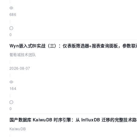
|
686
|
0
Wyn嵌入式BI实战（三）：仪表板筛选器+报表查询面板，参数联
葡萄城技术团队
|
2026-08-07
|
164
|
0
国产数据库 KaiwuDB 时序引擎：从 InfluxDB 迁移的完整技术
KaiwuDB
|