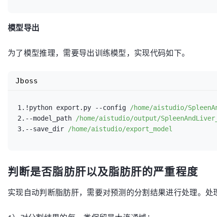
46
.  
type:
47
.  
elu:
模型导出
48
.  
in_channels:
1
49
.  
num_classes:
3
50
.  
pretrained:
null
为了模型推理，需要导出训练模型，实现代码如下。
51
.  
kernel_size:
 [[
2
,
2
,
4
], [
2
,
2
,
2
], [
2
,
2
,
2
], [
2
,
2
,
52
.  
stride_size:
 [[
2
,
2
,
1
], [
2
,
2
,
1
], [
2
,
2
,
2
], [
2
,
2
,
Jboss
1.!python export.py 
--config
/home/aistudio/SpleenA
2.
--model_path
/home/aistudio/output/SpleenAndLiver
3.
--save_dir
/home/aistudio/export_model
判断是否脂肪肝以及脂肪肝的严重程度
实现自动判断脂肪肝，需要对预测的分割结果进行处理。处