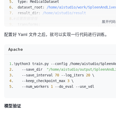
5
.  
type:
6
.  
dataset_root:
/home/aistudio/work/SpleenAndLive
7
.  
result_dir:
/home/aistudio/result
8
.
#设置数据增强
展开代码
9
.  
transforms:
10
.    
-
type:
 RandomRotation3D  
#3d选择
配置好 Yaml 文件之后，就可以实现一行代码进行训练。
11
.      
degrees:
90
12
.    
-
type:
 RandomFlip3D 
#水平翻转
13
.  
mode:
Apache
14
.  
num_classes:
3
#分割类别数
15
.
val_dataset:
1
.!python3 train.py --config /home/aistudio/SpleenA
16
.  
type:
2
.    --save_dir  
"/home/aistudio/output/SpleenAndL
17
.  
dataset_root:
/home/aistudio/work/SpleenAndLiv
3
.    --save_interval 
70
 --log_iters 
20
18
.  
result_dir:
/home/aistudio/result
4
.    --keep_checkpoint_max 
3
19
.  
num_classes:
3
5
.    --num_workers 
1
20
.  
transforms:
21
.  
mode:
22
.  
dataset_json_path:
"/home/aistudio/work/datase
23
.
#设置优化器
模型验证
24
.
optimizer:
25
.  
type: