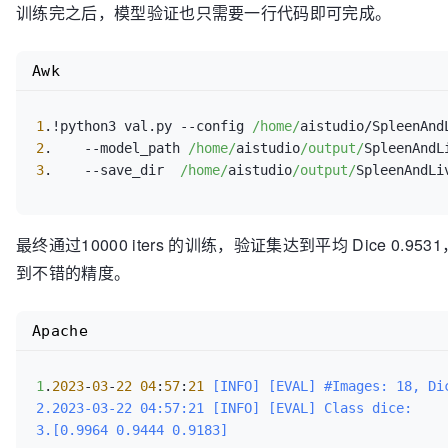
训练完之后，模型验证也只需要一行代码即可完成。
26
.  
momentum:
0.9
27
.  
weight_decay:
1.0
e-
4
28
.
#设置学习率
Awk
29
.
lr_scheduler:
30
.  
type:
1
.!python3 val.py --config 
/home/
31
.  
decay_steps:
10000
2
.    --model_path 
/home/
aistudio
/output/
SpleenAndL
32
.  
learning_rate:
0.05
3
.    --save_dir  
/home/
aistudio
/output/
33
.  
end_lr:
0
34
.  
power:
0.9
35
.
#设置损失函数
36
.
loss:
最终通过10000 iters 的训练，验证集达到平均 Dice 0.953
37
.  
types:
到不错的精度。
38
.    
-
type:
39
.      
losses:
40
.        
-
type:
Apache
41
.        
-
type:
42
.      
coef:
 [
0.3
, 
0.7
1
.
2023
-
03
-
22
04
:
57
:
21
 [INFO] [EVAL] #Images: 18, Dic
43
.  
coef:
 [
1
2.2023-03-22 04:57:21 [INFO] [EVAL] Class dice: 

44
.
#设置VNet模型参数
3.[0.9964 0.9444 0.9183]
45
.
model: