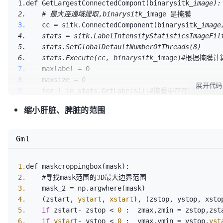
1.def GetLargestConnectedCompont(binarysitk
_image):

2.    # 最大连通域提取,binarysitk_
3.
    cc = sitk.ConnectedComponent(binarysitk
_image)
4.    stats = sitk.LabelIntensityStatisticsImageFilt
5.    stats.SetGlobalDefaultNumberOfThreads(8)

6.    stats.Execute(cc, binarysitk_
7.
8.
展开代码
9.
10.
缩小肝脏、脾脏的范围
11.
12.
13.
Gml
14.
15.
1.
16.
2.
    #寻找mask范围的
3
17.
3.
18.
4.
    (zstart, 
ystart
, 
xstart
), (zstop, ystop, xsto
19.
5.
if
 zstart- zstop < 
0
6.
if
ystart
- ystop < 
0
 :  ymax,ymin = ystop,
yst