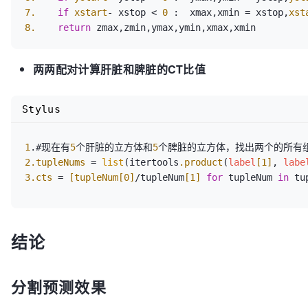
7.
if
xstart
- xstop < 
0
 :  xmax,xmin = xstop,
xst
8.
return
两两配对计算肝脏和脾脏的CT比值
Stylus
1
.#现在有
5
个肝脏的立方体和
5
2
.tupleNums
 = 
list
(itertools
.product
(
label
[1]
, 
labe
3
.cts
 = 
[tupleNum[0]
/tupleNum
[1]
for
 tupleNum 
in
结论
分割预测效果