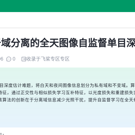
t：基于域分离的全天图像自监督单目
96
0
收录于
飞桨专区
专区
昼夜单目深度估计难题，将白天和夜间图像信息划分为私有域和不变域。算
，通过正交性与相似损失学习互补特征，以光度损失和重建损失实现深度
该算法的创新在于分离域信息减少光照干扰，提升自监督学习在全天