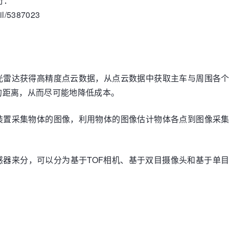
行：
ail/5387023
光雷达获得高精度点云数据，从点云数据中获取主车与周围各
的距离，从而尽可能地降低成本。
装置采集物体的图像，利用物体的图像估计物体各点到图像采
感器来分，可以分为基于TOF相机、基于双目摄像头和基于单