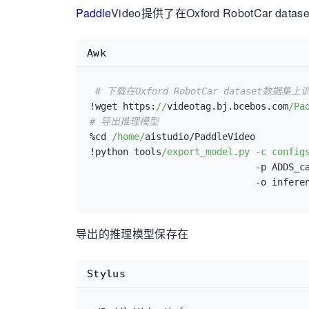
Paddle
Video提供了在Oxford RobotC
Awk
# 下载在Oxford RobotCar dataset数据
!wget https:
//
videotag.bj.bcebos.com
/Pa
# 导出推理模型
%cd 
/home/
aistudio/PaddleVideo

!python tools
/export_model.py -c config
                              -p ADDS_ca
导出的推理模型保存在
Stylus