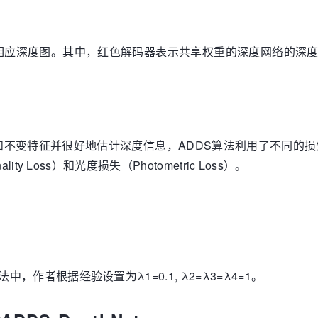
相应深度图。其中，红色解码器表示共享权重的深度网络的深
特征并很好地估计深度信息，ADDS算法利用了不同的损失，包括重建
ality Loss）和光度损失（Photometric Loss）。
算法中，作者根据经验设置为λ1=0.1, λ2=λ3=λ4=1。