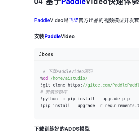
04 基于
Paddle
Video快速体验A
Paddle
Video是
飞桨
官方出品的视频模型开发
安装
Paddle
Video
Jboss
# 下载PaddleVideo源码
%
cd
/home/aistudio/
!git clone https:
//gitee.com/PaddlePadd
# 安装依赖库
!python -m pip install 
--upgrade
 pip

!pip install 
--upgrade
下载训练好的ADDS模型