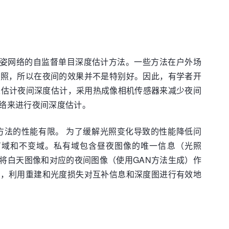
独立位姿网络的自监督单目深度估计方法。一些方法在户外场
均匀光照，所以在夜间的效果并不是特别好。因此，有学者开
来估计夜间深度估计，采用热成像相机传感器来减少夜间
络来进行夜间深度估计。
方法的性能有限。 为了缓解光照变化导致的性能降低问
：私有域和不变域。私有域包含昼夜图像的唯一信息（光照
将白天图像和对应的夜间图像（使用GAN方法生成）作
后，利用重建和光度损失对互补信息和深度图进行有效地