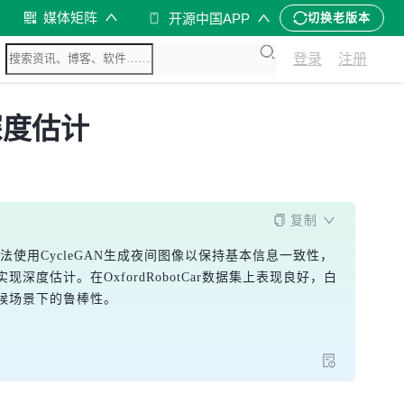
媒体矩阵
开源中国APP
切换老版本
登录
注册
深度估计
复制
法使用CycleGAN生成夜间图像以保持基本信息一致性，
估计。在OxfordRobotCar数据集上表现良好，白
候场景下的鲁棒性。