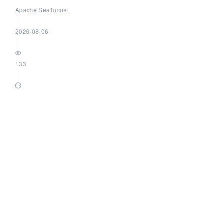
Community Over Code Asia 2026
Apache SeaTunnel
|
2026-08-06
|
133
|
0
低代码平台为什么需要"专业 BI 组件"而不是自己造？ | 葡萄
城技术团队
葡萄城技术团队
|
2026-08-06
|
72
|
0