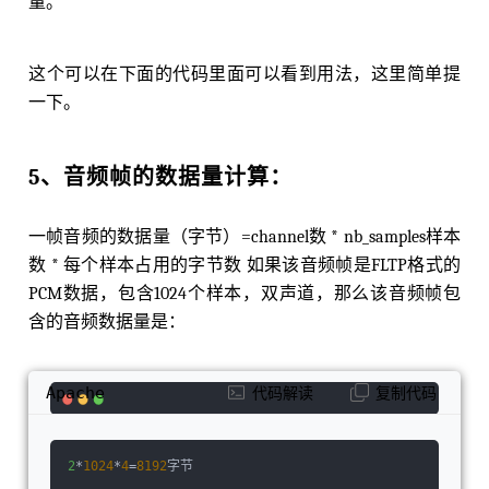
量。
这个可以在下面的代码里面可以看到用法，这里简单提
一下。
5、⾳频帧的数据量计算：
⼀帧⾳频的数据量（字节）=channel数 * nb_samples样本
数 * 每个样本占⽤的字节数 如果该⾳频帧是FLTP格式的
PCM数据，包含1024个样本，双声道，那么该⾳频帧包
含的⾳频数据量是：
Apache
代码解读
复制代码
2
*
1024
*
4
=
8192
字节