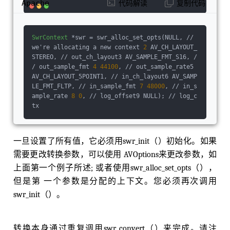
Apache
代码解读
复制代码
           ///< swr first pts 
in
 samples    
in
t
 resample_first;                             
///< 
1
if
 resampling must come first, 
0
if
 rem
SwrContext
 *swr = swr_alloc_set_opts(NULL, // 
atrixing    
int
 rematrix;                     
we're allocating a new context 
2
 AV_CH_LAYOUT_
              ///< flag 
to
 indicate 
if
 rematri
STEREO, // out_ch_layout3 AV_SAMPLE_FMT_S16, /
xing 
is
 needed (basically 
if
input
and
 output 
/ out_sample_fmt 
4
44100
, // out_sample_rate5 
layouts mismatch)    
int
 rematrix_custom;     
AV_CH_LAYOUT_5POINT1, // in_ch_layout6 AV_SAMP
                       ///< flag 
to
 indicate t
LE_FMT_FLTP, // in_sample_fmt 
7
48000
, // in_s
hat a custom matrix has been defined    AudioD
ample_rate 
8
0
, // log_offset9 NULL); // log_c
ata 
in
;                                   ///<
tx
input
 audio data    AudioData postin;        
                       ///< post-
input
 audio data: used 
for
 rematrix/resample  
  AudioData midbuf;                           
⼀旦设置了所有值，它必须⽤swr_init（）初始化。如果
    ///< intermediate audio data (postin/preou
需要更改转换参数，可以使⽤ AVOptions来更改参数，如
t)    AudioData preout;                       
        ///< pre-
上⾯第⼀个例⼦所述; 或者使⽤swr_alloc_set_opts（），
output audio data: used 
for
 rematrix/resample 
但是第 ⼀个参数是分配的上下⽂。您必须再次调⽤
   AudioData 
out
;                             
swr_init（）。
     ///< converted output audio data    Audio
Data in_buffer;                            ///
< cached audio data (convert 
and
 resample purp
ose)    AudioData silence;                    
转换本身通过重复调⽤swr_convert（）来完成。请注