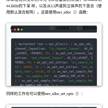
< swr beta value for Kaiser window (only appli
44.1kHz的下采 样，以及从5.1声道到⽴体声的下混合（使
cable if filter_type == AV_FILTER_TYPE_KAISER)
 */
double
precision
;                      
⽤默认混合矩阵）。这是使⽤swr_alloc（）函数：
/**
< soxr resampling precision (in bits) */
in
t
 cheby;                                      
Apache
代码解读
复制代码
/**
< soxr: if 1 then passband rolloff will be non
e (Chebyshev) & irrational ratio approximation
 precision will be higher */
float
 min_comp
1
 SwrContext *swr = swr_alloc(); 
2
 av_opt_set_
ensation;                         ///< swr min
channel_layout(swr, 
"in_channel_layout"
, AV_CH
imum below which 
no
 compensation will happen  
_LAYOUT_ 
5
POINT1, 
0
); 
3
 av_opt_set_channel_lay
float
 min_hard_compensation;                
out(swr, 
"out_channel_layout"
, AV_CH_LAYOUT_ S
    ///< swr minimum below which 
no
 silence in
TEREO, 
0
); 
4
 av_opt_set_int(swr, 
"in_sample_ra
ject / sample 
drop
 will happen    
float
 soft_c
te"
, 
48000
, 
0
) ; 
5
 av_opt_set_int(swr, 
"out_sa
ompensation_duration;               ///< swr d
mple_rate"
, 
44100
, 
0
) ;
6
 av_opt_set_sample_fmt
uration 
over
 which soft compensation 
is
 applie
(swr, 
"in_sample_fmt"
, AV_SAMPLE_FMT_FLTP, 
0
 )
d    
float
 max_soft_compensation;             
; 
7
 av_opt_set_sample_fmt(swr, 
"out_sample_fmt
       ///< swr maximum soft compensation 
in
 s
"
, AV_SAMPLE_FMT_S16, 
0
 );
econds 
over
 soft_compensation_duration    
floa
同样的⼯作也可以使⽤swr_alloc_set_opts（）：
t
 async;                                    //
/< swr simple 
1
 parameter async, 
similar
to
 ff
mpegs -
async    int64_t firstpts_in_samples;         