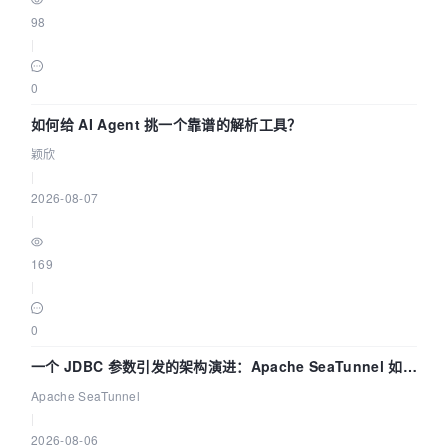
98
|
0
如何给 AI Agent 挑一个靠谱的解析工具？
颖欣
|
2026-08-07
|
169
|
0
一个 JDBC 参数引发的架构演进：Apache SeaTunnel 如何
解决数据同步中的“定时 Flush”难题
Apache SeaTunnel
|
2026-08-06