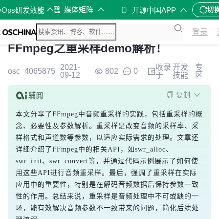
媒体矩阵
vOps研发效能
开源中国APP
切
登录
FFmpeg之重采样demo解析！
2021-
收录
开发
专
osc_4065875
802
0
09-12
于
技能
区
复制
本文分享了FFmpeg中音频重采样的实践，包括重采样的概
念、必要性及参数解析。重采样是改变音频的采样率、采
样格式和声道数等参数，以适应实际需求的处理。文章还
详细介绍了FFmpeg中的相关API，如swr_alloc、
swr_init、swr_convert等，并通过代码示例展示了如何使
用这些API进行音频重采样。最后，强调了重采样在实际
应用中的重要性，特别是在解码音频数据后保持参数一致
性的作用。总结来说，重采样是音频处理中不可或缺的一
环，能有效解决音频参数不一致带来的问题，简化后续处