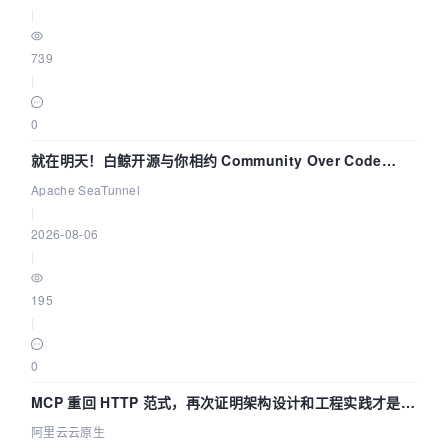
|
739
|
0
就在明天！白鲸开源与你相约 Community Over Code
Asia 2026 主题演讲！
Apache SeaTunnel
|
2026-08-06
|
195
|
0
MCP 重回 HTTP 范式，再次证明架构设计和工程实践才是稀
缺资源
阿里云云原生