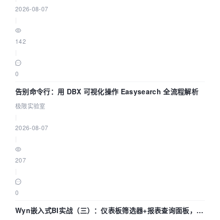
数    /* set options */    // 输入参
2026-08-07
数    av_opt_set_int(swr_ctx, "in_channel_layo
|
ut",    src_ch_layout, 0);    av_opt_set_int(s
wr_ctx, "in_sample_rate",       src_rate, 0); 
142
   av_opt_set_sample_fmt(swr_ctx, "in_sample_f
|
mt", src_sample_fmt, 0);    // 输出参
数    av_opt_set_int(swr_ctx, "out_channel_lay
0
out",    dst_ch_layout, 0);    av_opt_set_int(
swr_ctx, "out_sample_rate",       dst_rate, 0)
告别命令行：用 DBX 可视化操作 Easysearch 全流程解析
;    av_opt_set_sample_fmt(swr_ctx, "out_sampl
e_fmt", dst_sample_fmt, 0);    // 初始化重采
极限实验室
样    /* initialize the resampling context */ 
|
   if ((ret = swr_init(swr_ctx)) < 0) {       
2026-08-07
 fprintf(stderr, "Failed to initialize the res
|
ampling context\n");        goto end;    }    
/* allocate source and destination samples buf
fers */    // 计算出输入源的通道数
207
量    src_nb_channels = av_get_channel_layout_
|
nb_channels(src_ch_layout);    // 给输入源分配内
存空
0
间    ret = av_samples_alloc_array_and_samples
(&src_data, &src_linesize, src_nb_channels,   
Wyn嵌入式BI实战（三）：仪表板筛选器+报表查询面板，参
                                          src_