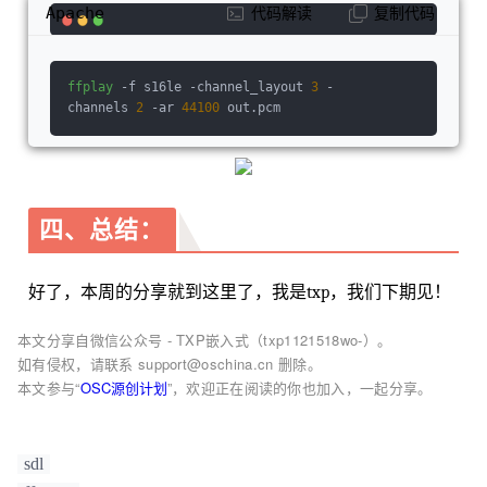
{    
int
 i;    
struct
sample_fmt_entry
 {      
Apache
代码解读
复制代码
enum
 AVS
ample
F
ormat
sample_fmt
; 
const
char
 *
fmt_be
, *
fmt_le
;    } 
sample_fmt_entries
[] = {
    { AV_SAMPLE_FMT_U8,  "u8",    "u8"    },  
ffplay
 -f s16le -channel_layout 
3
 -
  { AV_SAMPLE_FMT_S16, "s16
be
", "s16
le
" },    
channels 
2
 -ar 
44100
 out.pcm
{ AV_SAMPLE_FMT_S32, "s32
be
", "s32
le
" },    { 
AV_SAMPLE_FMT_FLT, "f32
be
", "f32
le
" },    { AV
_SAMPLE_FMT_DBL, "f64
be
", "f64
le
" },};    *
fmt
 = NULL;    
for
 (i = 0; i < FF_ARRAY_ELEMS(
sam
ple_fmt_entries
); i++) {        
struct
sample_
fmt_entry
 *
entry
 = &
sample_fmt_entries
[i];    
四、总结：
if
 (
sample_fmt
 == 
entry-
>
sample_fmt
) {            *
fmt
 = AV_NE(
entry-
>
fmt_be
, 
entry-
好了，本周的分享就到这里了，我是txp，我们下期见！
>
fmt_le
);            
return
 0;        }    }  
fprintf
(
stderr
,            "S
ample
format
 %s
本文分享自微信公众号 - TXP嵌入式（txp1121518wo-）。
not
supported
as
output
format
\n",           
如有侵权，请联系 support@oschina.cn 删除。
av_get_sample_fmt_name
(
sample_fmt
));    
retur
n
 AVERROR(EINVAL);}/** * F
ill
dst
buffer
with
本文参与“
OSC源创计划
”，欢迎正在阅读的你也加入，一起分享。
nb_samples
, 
generated
starting
from
t.
 交错模式
的 */
static
void
fill_samples
(
double
 *
dst
, 
int
nb_samples
, 
int
nb_channels
, 
int
sample_rate
,
sdl
double
 *t)
{    
int
 i, j;    
double
tincr
 = 1.0 / 
sample_