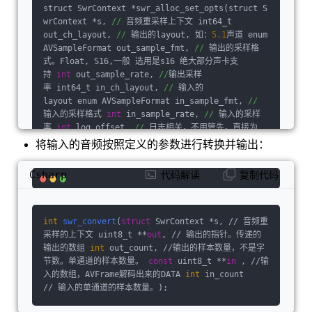
       ///< LFE mixing 
struct SwrContext *swr_alloc_set_opts(struct S
level
float
 rematrix
_volume;                          ///< rematri
wrContext *s, 
//
 ⾳频重采样上下⽂ int64_t 
xing volume coefficient    
out_ch_layout, 
//
 输出的layout, 如：
float
 rematrix_maxv
5.1
声道 enum 
al;                          ///< maximum 
AVSampleFormat out_sample_fmt, 
//
 输出的采样格
valu
e
式。Float, S16,⼀般 选⽤是s16 绝⼤部分声卡⽀
for
 rematrixing output    
int
 matrix_encodin
g;                            
持 
int
 out_sample_rate, 
//
输出采样
/**
< matrixed stereo encoding */
率 int64_t in_ch_layout, 
//
 输⼊的
    const 
int
 *ch
annel_map;                         ///< channe
layout enum AVSampleFormat in_sample_fmt, 
//
l 
输⼊的采样格式 
index
 (
or
-1
int
if
 in_sample_rate, 
 muted channel) map    
//
 输⼊的采样
int
 us
ed_ch_count;                              ///<
率 
int
 log_offset, 
//
 ⽇志相关，不⽤管先，直接为
 number 
0
 void *log_ctx // ⽇志相关，不⽤管先，直接为
of
 used 
input
 channels (mapped channel
将输⼊的⾳频按照定义的参数进⾏转换并输出：
 count 
NULL );
if
 channel_map, otherwise 
in
.ch_count) 
int
 engine;    
int
 user_in_ch_count;       
Csharp
代码解读
复制代码
                    ///< 
User
set
input
 channe
l count    
int
 user_out_ch_count;             
             ///< 
User
set
 output channel coun
t    
int
 user_used_ch_count;                  
int
swr_convert
(
struct
 SwrContext *s, // ⾳频重
       ///< 
User
set
 used channel count    int
采样的上下⽂ uint8_t **
out
, // 输出的指针。传递的
64_t user_in_ch_layout;                      /
输出的数组 
int
 out_count, //输出的样本数量，不是字
//< 
User
set
input
 channel layout    int64_t u
节数。单通道的样本数量。 
const
 uint8_t **
in
 , //输
ser_out_ch_layout;                     ///< 
Us
⼊的数组，AVFrame解码出来的DATA 
int
 in_count 
er
set
 output channel layout    enum AVSampleF
// 输⼊的单通道的样本数量。
)
;
ormat user_int_sample_fmt;        ///< 
User
se