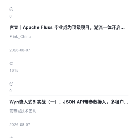
|
 Play the output file with the command:\n"    
                "ffplay -f %s -
channel_layout %"PRId64" -channels %d -
0
ar %d %s\n",            fmt, dst_ch_layout, ds
官宣｜Apache Fluss 毕业成为顶级项目，湖流一体开启
t_nb_channels, dst_rate, dst_filename);end:   
 fclose(dst_file);    if (src_data)        av_
Agentic Lake 全面实时化时代
Flink_China
freep(&src_data[0]);    av_freep(&src_data);  
|
  if (dst_data)        av_freep(&dst_data[0]);
2026-08-07
    av_freep(&dst_data);    swr_free(&swr_ctx)
;    return ret < 0;}
|
1615
|
0
Wyn嵌入式BI实战（一）：JSON API带参数接入，多租户数
据源配置指南 | 葡萄城技术团队
葡萄城技术团队
|
2026-08-07
|