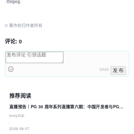
ffmpeg
rate
, *
dstp
 = 
dst
;    
const
double
 c = 2 * M_P
I * 440.0;    /* 
generate
sin
tone
with
 440Hz 
frequency
and
duplicated
channels
 */    
for
 (i
 = 0; i < 
nb_samples
; i++) {        *
dstp
 = 
si
© 著作权归作者所有
n
(c * *t);        
for
 (j = 1; j < 
nb_channels
;
 j++)            
dstp
[j] = 
dstp
[0];        
dst
p
 += 
nb_channels
;        *t += 
tincr
;    }}
int
评论: 0
main
(
int
argc
, 
char
 **
argv
){    
// 输入参
数    int64_t src_ch_layout = AV_CH_LAYOUT_STE
REO;    int src_rate = 48000;    enum AVSample
Format src_sample_fmt = AV_SAMPLE_FMT_DBL;    
int src_nb_channels = 0;    uint8_t **src_data
0/500
发 布
 = NULL;  // 二级指
针    int src_linesize;    int src_nb_samples 
= 1024;    // 输出参
数    int64_t dst_ch_layout = AV_CH_LAYOUT_STE
推荐阅读
REO;    int dst_rate = 44100;    enum AVSample
Format dst_sample_fmt = AV_SAMPLE_FMT_S16;    
直播预告｜PG 30 周年系列直播第六期：中国开发者与PG内
int dst_nb_channels = 0;    uint8_t **dst_data
 = NULL;  //二级指
核——我们改得动吗？我们贡献了什么？
IvorySQL
针    int dst_linesize;    int dst_nb_samples;
|
    int max_dst_nb_samples;    // 输出文
2026-08-07
件    const char *dst_filename = NULL;    // 