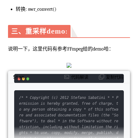
 context (single 
conversion
for
input
and
 outp
转换: swr_convert()
ut)    struct ResampleContext *resample;      
         ///< resampling context    struct Res
ampler const *resampler;              ///< res
ampler virtual 
function
table
double
 matrix
三、重采样demo:
[SWR_CH_MAX]
[SWR_CH_MAX];          ///< floating 
point
 rem
atrixing coefficients    
float
 matrix_flt[SWR_
说明一下，这里代码有参考FFmpeg给的demo哈：
CH_MAX]
[SWR_CH_MAX];       ///< single 
precision
 floa
ting 
point
 rematrixing coefficients    uint8_t
 *native_matrix;    uint8_t *native_one;    ui
nt8_t *native_simd_one;    uint8_t *native_sim
Stan
代码解读
复制代码
d_matrix;    int32_t matrix32[SWR_CH_MAX]
[SWR_CH_MAX];       ///< 
17.15
 fixed 
point
 rem
atrixing coefficients    uint8_t matrix_ch[SWR
/* * Copyright (c) 2012 Stefano Sabatini * * P
_CH_MAX]
ermission is hereby granted, free of charge, t
[SWR_CH_MAX+
1
];    ///< Lists 
of
input
 channel
o any person obtaining a copy * of this softwa
s per output channel that have non zero rematr
re and associated documentation files (the "So
ixing coefficients    mix_1_1_func_type *mix_1
ftware"), to deal * in the Software without re
_1_f;    mix_1_1_func_type *mix_1_1_simd;    m
striction, including without limitation the ri
ix_2_1_func_type *mix_2_1_f;    mix_2_1_func_t
ghts * to use, copy, modify, merge, publish, d
ype *mix_2_1_simd;    mix_any_func_type *mix_a