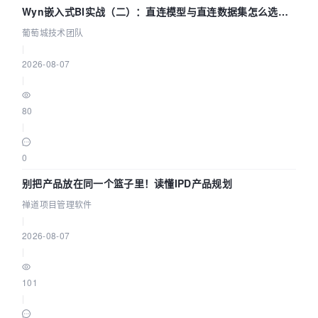
;        /* compute destination number of samp
Wyn嵌入式BI实战（二）：直连模型与直连数据集怎么选，
les */        int64_t delay = swr_get_delay(sw
参数为什么不生效？| 葡萄城技术团队
葡萄城技术团队
r_ctx, src_rate);        dst_nb_samples = av_r
|
escale_rnd(delay + src_nb_samples, dst_rate, s
2026-08-07
rc_rate, AV_ROUND_UP);        if (dst_nb_sampl
es > max_dst_nb_samples) {            av_freep
|
(&dst_data[0]);            ret = av_samples_al
loc(dst_data, &dst_linesize, dst_nb_channels, 
80
                                  dst_nb_sampl
|
es, dst_sample_fmt, 1);            if (ret < 0
)                break;            max_dst_nb_
0
samples = dst_nb_samples;        }        //  
      int fifo_size = swr_get_out_samples(swr_
别把产品放在同一个篮子里！读懂IPD产品规划
ctx,src_nb_samples);        //        printf("
fifo_size:%d\n", fifo_size);        //        
禅道项目管理软件
if(fifo_size < 1024)        //            cont
|
inue;        /* convert to destination format 
2026-08-07
*/        //        ret = swr_convert(swr_ctx,
|
 dst_data, dst_nb_samples, (const uint8_t **)s
rc_data, src_nb_samples);        ret = swr_con
vert(swr_ctx, dst_data, dst_nb_samples, (const
101
 uint8_t **)src_data, src_nb_samples);        
|
if (ret < 0) {            fprintf(stderr, "Err