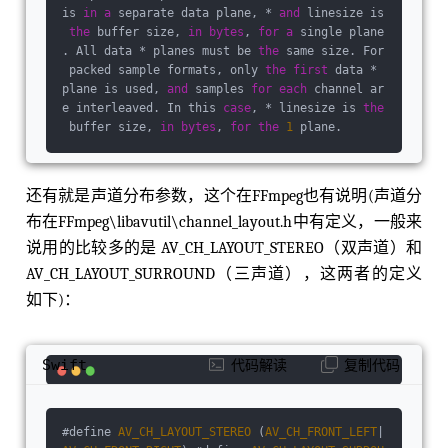
is 
in
a
 separate data plane, * 
and
 linesize is
the
 buffer size, 
in
bytes
, 
for
a
 single plane
. All data * planes must be 
the
 same size. For
 packed sample formats, only 
the
first
 data * 
plane is used, 
and
 samples 
for
each
 channel ar
e interleaved. In this 
case
, * linesize is 
the
 buffer size, 
in
bytes
, 
for
the
1
 plane.
还有就是声道分布参数，这个在FFmpeg也有说明(声道分
布在FFmpeg\libavutil\channel_layout.h中有定义，⼀般来
说⽤的⽐较多的是 AV_CH_LAYOUT_STEREO（双声道）和
AV_CH_LAYOUT_SURROUND（三声道），这两者的定义
如下)：
Swift
代码解读
复制代码
#define 
AV_CH_LAYOUT_STEREO
 (
AV_CH_FRONT_LEFT
|