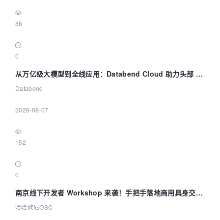
|
保存输出的pcm到本地，然后播放验
证    FILE *dst_file;    int dst_bufsize;    c
onst char *fmt;    // 重采样实
88
例    struct SwrContext *swr_ctx;    double t;
|
    int ret;    if (argc != 2) {        fprint
f(stderr, "Usage: %s output_file\n"           
0
             "API example program to show how 
to resample an audio stream with libswresample
从万亿级大模型到全线应用：Databend Cloud 助力头部 AI
.\n"                        "This program gene
企业构建全链路 Trace 数据管道
Databend
rates a series of audio frames, resamples them
 to a specified "                        "outp
|
ut format and rate and saves them to an output
2026-08-07
 file named output_file.\n",                ar
|
gv[0]);        exit(1);    }    dst_filename =
 argv[1];    dst_file = fopen(dst_filename, "w
152
b");    if (!dst_file) {        fprintf(stderr
|
, "Could not open destination file %s\n", dst_
filename);        exit(1);    }    // 创建重采
样
0
器    /* create resampler context */    swr_ct
x = swr_alloc();    if (!swr_ctx) {        fpr
南京线下开发者 Workshop 来袭！手把手落地商用具身交互
intf(stderr, "Could not allocate resampler con
智能 Agent 应用
哈哈欧尼OSC
text\n");        ret = AVERROR(ENOMEM);       
|
 goto end;    }    // 设置重采样参