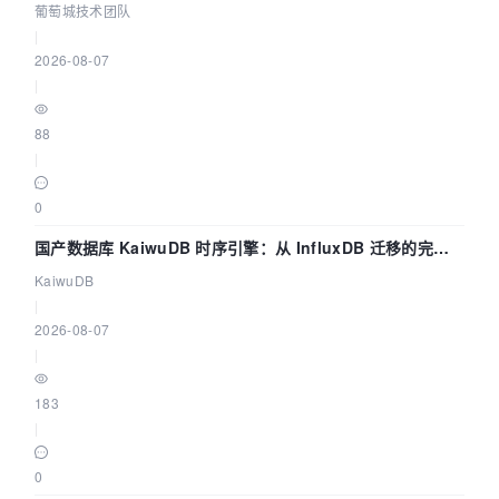
nb_samples, src_sample_fmt, 0);    if (ret < 0
数联动全闭环
葡萄城技术团队
) {        fprintf(stderr, "Could not allocate
|
 source samples\n");        goto end;    }    
2026-08-07
/* compute the number of converted samples: bu
|
ffering is avoided     * ensuring that the out
put buffer will contain at least all the     *
88
 converted input samples */    // 计算输出采样数
量    max_dst_nb_samples = dst_nb_samples =   
|
         av_rescale_rnd(src_nb_samples, dst_ra
te, src_rate, AV_ROUND_UP);    /* buffer is go
0
ing to be directly written to a rawaudio file,
 no alignment */    dst_nb_channels = av_get_c
国产数据库 KaiwuDB 时序引擎：从 InfluxDB 迁移的完整
hannel_layout_nb_channels(dst_ch_layout);    /
技术路径
KaiwuDB
/ 分配输出缓存内
存    ret = av_samples_alloc_array_and_samples
|
(&dst_data, &dst_linesize, dst_nb_channels,   
2026-08-07
                                          dst_
|
nb_samples, dst_sample_fmt, 0);    if (ret < 0
) {        fprintf(stderr, "Could not allocate
183
 destination samples\n");        goto end;    
|
}    t = 0;    do {        /* generate synthet
ic audio */        // 生成输入
源        fill_samples((double *)src_data[0], 
0
src_nb_samples, src_nb_channels, src_rate, &t)