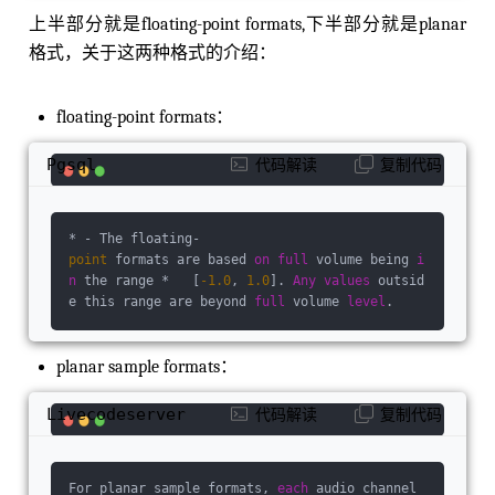
  AV_SAMPLE_FMT_FLTP,        
//
/< float, plana
上半部分就是floating-point formats,下半部分就是planar
r    AV_SAMPLE_FMT_DBLP,        /
//
< double, p
lanar    AV_SAMPLE_FMT_S64,         
//
/< signe
格式，关于这两种格式的介绍：
d 64 bits    AV_SAMPLE_FMT_S64P,        /
//
< s
igned 
64
 bits, planar    AV_SAMPLE_FMT_NB     
//
/< Number of sample formats. DO NOT US
floating-point formats：
E 
if
 linking dynamically};
Pgsql
代码解读
复制代码
* - The floating-
point
 formats are based 
on
full
 volume being 
i
n
 the range *   [
-1.0
, 
1.0
]. 
Any
values
 outsid
e this range are beyond 
full
 volume 
level
.
planar sample formats：
Livecodeserver
代码解读
复制代码
For planar sample formats, 
each
 audio channel 