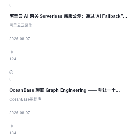
or while converting\n");            goto end; 
0
       }        dst_bufsize = av_samples_get_b
uffer_size(&dst_linesize, dst_nb_channels,    
阿里云 AI 网关 Serverless 新版公测：通过“AI Fallback”与
                                             r
拓扑可视化构建 AI 流量治理底座
et, dst_sample_fmt, 1);        if (dst_bufsize
阿里云云原生
 < 0) {            fprintf(stderr, "Could not 
|
get sample buffer size\n");            goto en
2026-08-07
d;        }        printf("t:%f in:%d out:%d\n
|
", t, src_nb_samples, ret);        fwrite(dst_
data[0], 1, dst_bufsize, dst_file);    } while
124
 (t < 10);    ret = swr_convert(swr_ctx, dst_d
ata, dst_nb_samples, NULL, 0);    if (ret < 0)
|
 {        fprintf(stderr, "Error while convert
ing\n");        goto end;    }    dst_bufsize 
0
= av_samples_get_buffer_size(&dst_linesize, ds
t_nb_channels,                                
OceanBase 聊聊 Graph Engineering —— 别让一个
             ret, dst_sample_fmt, 1);    if (d
Agent 既当运动员又
OceanBase数据库
st_bufsize < 0) {        fprintf(stderr, "Coul
d not get sample buffer size\n");        goto 
|
end;    }    printf("flush in:%d out:%d\n", 0,
2026-08-07
 ret);    fwrite(dst_data[0], 1, dst_bufsize, 
|
dst_file);    if ((ret = get_format_from_sampl
e_fmt(&fmt, dst_sample_fmt)) < 0)        goto 
134
end;    fprintf(stderr, "Resampling succeeded.