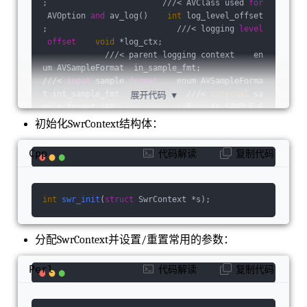
;                        ///< AVClass used 
for
 AVOption 
and
 av_log()    
int
 log_level_offset
;                           ///< logging 
level
offset
void
 *log_ctx;                     
             ///< parent logging context    en
um AVSampleFormat  in_sample_fmt;             
///< 
input
 sample 
format
    enum AVSampleForma
t int_sample_fmt;             ///< 
internal
 sa
展开代码
▼
mple format (AV_SAMPLE_FMT_FLTP 
or
 AV_SAMPLE_F
MT_S16P)    enum AVSampleFormat out_sample_fmt
初始化SwrContext结构体：
;             ///< output sample 
format
    int
64_t  in_ch_layout;                          /
Cpp
代码解读
复制代码
//< 
input
 channel layout    int64_t out_ch_lay
out;                          ///< output chan
nel layout    
int
      in_sample_rate;        
                ///< 
input
 sample rate    
int
int
swr_init
(
struct
 SwrContext *s)
;
    out_sample_rate;                        //
/< output sample rate    
int
 flags;           
                           ///< miscellaneous 
分配SwrContext并设置/重置常⽤的参数：
flags such 
as
 SWR_FLAG_RESAMPLE    
float
 slev;
                                     ///< surr
Perl
代码解读
复制代码
ound mixing 
level
float
 clev;              
                       ///< center mixing 
leve
l
float
 lfe_mix_level;                     