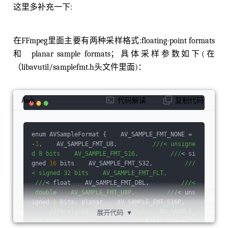
这里多补充一下:
在FFmpeg里面主要有两种采样格式:floating-point formats
和 planar sample formats；具体采样参数如下(在
（libavutil/samplefmt.h头文件里面)：
Awk
代码解读
复制代码
enum AVSampleFormat {    AV_SAMPLE_FMT_NONE = 
-
1
,    AV_SAMPLE_FMT_U8,          
//
/< unsigne
d 8 bits    AV_SAMPLE_FMT_S16,         /
//
< si
gned 
16
 bits    AV_SAMPLE_FMT_S32,         
//
/
< signed 32 bits    AV_SAMPLE_FMT_FLT,        
 /
//
< float    AV_SAMPLE_FMT_DBL,         
//
/<
 double    AV_SAMPLE_FMT_U8P,         /
//
< uns
igned 
8
 bits, planar    AV_SAMPLE_FMT_S16P,   
//
/< signed 16 bits, planar    AV_SAMPLE_
展开代码
▼
FMT_S32P,        /
//
< signed 
32
 bits, planar  