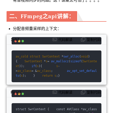
有⾳视频同步的问题。这个误差太可怕了。。。。
二、FFmpeg之api讲解：
分配⾳频重采样的上下⽂：
Isbl
代码解读
复制代码
av_cold
struct
SwrContext
 *
swr_alloc
(
void
)
{    
SwrContext
 *
s
= 
av_mallocz
(
sizeof
(
SwrConte
xt
));    
if
(
s
){        
s
-
>
av_class
= &
av_class
;        
av_opt_set_defaul
ts
(
s
);    }    
return
s
;}
Pgsql
代码解读
复制代码
struct SwrContext {    const AVClass *av_class