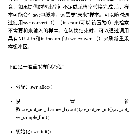
          ///< 
temporary
with
 silence    Audio
意，如果提供的输出空间不⾜或采样率转换完成 后，样
Data drop_temp;                            ///
< 
temporary
 used 
to
discard
 output    
int
 in_b
本可能会在swr中缓冲，这需要“未来”样本。可以随时通
uffer_index;                            ///< c
过使⽤swr_convert（）（in_count可以 设置为0）来检索
ached buffer position    
int
 in_buffer_count; 
不需要将来输⼊的样本。在转换结束时，可以通过调⽤
                           ///< cached buffer 
length    
int
 resample_in_constraint;         
具有NULL in和in incount的 swr_convert（）来刷新重采
            ///< 
1
if
 the 
input
end
 was reach 
样缓冲区。
before
 the output 
end
, 
0
 otherwise    
int
 flus
hed;                                    ///< 
1
if
 data 
is
to
 be flushed 
and
no
 further 
input
is
 expected    int64_t outpts;               
下面是一般重采样的流程：
                  ///< output PTS    int64_t f
irstpts;                               ///< fi
rst PTS    
int
 drop_output;                   
分配：swr_alloc()
             ///< number 
of
 output samples 
to
drop
double
 delayed_samples_fixup;         
          ///< soxr 
0.1
.1
: needed 
to
 fixup del
设置参
ayed_samples 
after
 flush has been 
called
.    s
数:av_opt_set_channel_layout();av_opt_set_int();av_opt_
truct AudioConvert *in_convert;               
set_sample_fmt()
 ///< 
input
conversion
 context    struct Audio
Convert *out_convert;               ///< outpu
t 
conversion
 context    struct AudioConvert *f
初始化:swr_init()
ull_convert;              ///< 
full
conversion