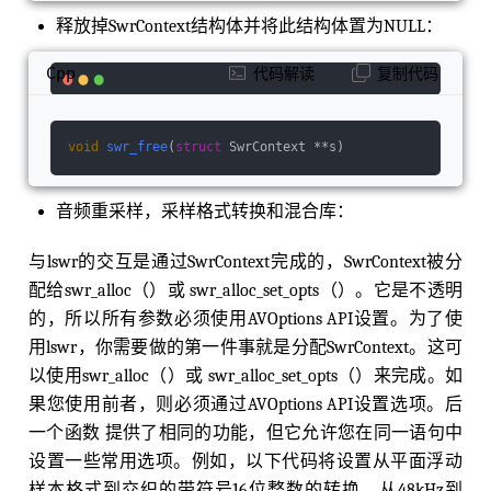
t
internal
 sample 
format
int
 user_dither_me
thod;                         ///< 
User
set
 di
释放掉SwrContext结构体并将此结构体置为NULL：
ther 
method
    struct DitherContext dither;   
int
 filter_size;                             
Cpp
代码解读
复制代码
/**
< length of each FIR filter in the resampling 
filterbank relative to the cutoff frequency */
void
int
swr_free
 phase_shift;                          
(
struct
 SwrContext **s)
/**
< log2 of the number of entries in the resampl
⾳频重采样，采样格式转换和混合库：
ing polyphase filterbank */
int
 linear_inte
rp;                              
/**
< if 1 then the resampling FIR filter will be 
与lswr的交互是通过SwrContext完成的，SwrContext被分
linearly interpolated */
int
 exact_rational
配给swr_alloc（）或 swr_alloc_set_opts（）。它是不透明
;                             
/**
< if 1 then enable non power of 2 phase_count 
的，所以所有参数必须使⽤AVOptions API设置。为了使
*/
double
 cutoff;                          
⽤lswr，你需要做的第⼀件事就是分配SwrContext。这可
/**
以使⽤swr_alloc（）或 swr_alloc_set_opts（）来完成。如
< resampling cutoff frequency (swr: 6dB point;
 soxr: 0dB point). 1.0 corresponds to half the
果您使⽤前者，则必须通过AVOptions API设置选项。后
 output sample rate */
int
 filter_type;    
⼀个函数 提供了相同的功能，但它允许您在同⼀语句中
/**
设置⼀些常⽤选项。例如，以下代码将设置从平⾯浮动
< swr resampling filter type */
double
 kais
er_beta;                                
/**
样本格式到交织的带符号16位整数的转换，从48kHz到