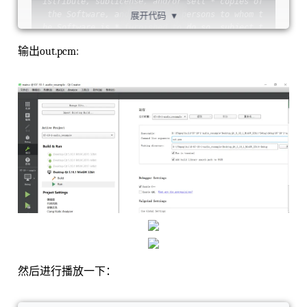
istribute, sublicense, and/or sell * copies of
ny_f;    
/* 
TODO:
 callbacks for ASM optimizati
 the Software, and to permit persons to whom t
ons */
};
展开代码
▼
he Software is * furnished to do so, subject t
o the following conditions: * * The above copy
输出out.pcm:
right notice and this permission notice shall 
be included in * all copies or substantial por
tions of the Software. * * THE SOFTWARE IS PRO
VIDED "AS IS", WITHOUT WARRANTY OF ANY KIND, E
XPRESS OR * IMPLIED, INCLUDING BUT NOT LIMITED
 TO THE WARRANTIES OF MERCHANTABILITY, * FITNE
SS FOR A PARTICULAR PURPOSE AND NONINFRINGEMEN
T. IN NO EVENT SHALL * THE AUTHORS OR COPYRIGH
T HOLDERS BE LIABLE FOR ANY CLAIM, DAMAGES OR 
OTHER * LIABILITY, WHETHER IN AN ACTION OF CON
TRACT, TORT OR OTHERWISE, ARISING FROM, * OUT 
OF OR IN CONNECTION WITH THE SOFTWARE OR THE U
SE OR OTHER DEALINGS IN * THE SOFTWARE. */
/** 
* @example resampling_audio.c * libswresample 
API use example. */
#include <
libavutil
/
opt.h
>#
include
 <
libavutil
/
channel_layout.h
>#
include
 <
libavutil
/
samplefmt.h
>#
include
 <
libswresample
/
然后进行播放一下：
swresample.h
>
static
int
get_format_from_sample
_fmt
(
const
char
 **
fmt
,                        
enum
 AVS
ample
F
ormat
sample_fmt
)