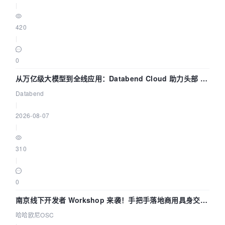
|
420
|
0
从万亿级大模型到全线应用：Databend Cloud 助力头部 AI
企业构建全链路 Trace 数据管道
Databend
|
2026-08-07
|
310
|
0
南京线下开发者 Workshop 来袭！手把手落地商用具身交互
智能 Agent 应用
哈哈欧尼OSC