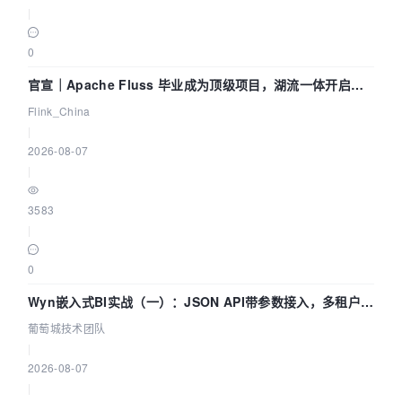
|
0
官宣｜Apache Fluss 毕业成为顶级项目，湖流一体开启
Agentic Lake 全面实时化时代
Flink_China
|
2026-08-07
|
3583
|
0
Wyn嵌入式BI实战（一）：JSON API带参数接入，多租户数
据源配置指南 | 葡萄城技术团队
葡萄城技术团队
|
2026-08-07
|