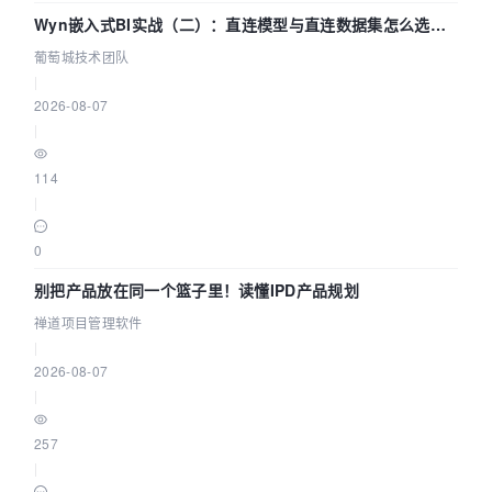
Wyn嵌入式BI实战（二）：直连模型与直连数据集怎么选，
参数为什么不生效？| 葡萄城技术团队
葡萄城技术团队
|
2026-08-07
|
114
|
0
别把产品放在同一个篮子里！读懂IPD产品规划
禅道项目管理软件
|
2026-08-07
|
257
|