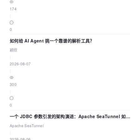
174
|
0
如何给 AI Agent 挑一个靠谱的解析工具？
颖欣
|
2026-08-07
|
300
|
0
一个 JDBC 参数引发的架构演进：Apache SeaTunnel 如何
解决数据同步中的“定时 Flush”难题
Apache SeaTunnel
|
2026-08-06