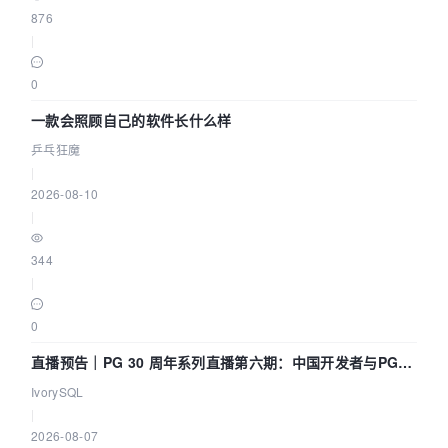
876
|
0
一款会照顾自己的软件长什么样
乒乓狂魔
|
2026-08-10
|
344
|
0
直播预告｜PG 30 周年系列直播第六期：中国开发者与PG内
核——我们改得动吗？我们贡献了什么？
IvorySQL
|
2026-08-07