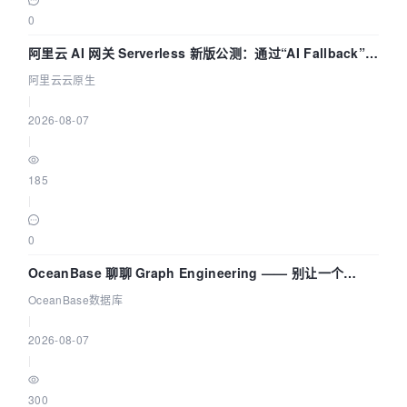
0
阿里云 AI 网关 Serverless 新版公测：通过“AI Fallback”与
拓扑可视化构建 AI 流量治理底座
阿里云云原生
|
2026-08-07
|
185
|
0
OceanBase 聊聊 Graph Engineering —— 别让一个
Agent 既当运动员又
OceanBase数据库
|
2026-08-07
|
300