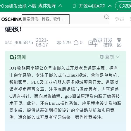
媒体矩阵
vOps研发效能
开源中国APP
切
登录
硬核！
2021-
收录
开发
专
osc_4065875
529
0
08-17
于
技能
区
复制
IOT物联网小镇公众号由嵌入式开发老兵道哥主理，拥有
十余年经验，专注于嵌入式与Linux领域，曾涉足单片机、
智能家居、PLC及工业机器人等多领域项目开发。道哥以
读者视角撰写文章，注重底层逻辑与深度思考，内容涵盖
C语言指针、面向对象编程、gdb调试原理及内联汇编等技
术干货。此外，还有Linux操作系统、应用程序设计及物联
网专辑，提供从基础到框架设计的全链路剖析和实用案
例，适合嵌入式开发者学习借鉴。强烈推荐关注。