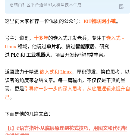
总结由社区平台通过AI大模型技术生成
这里向大家推荐一位优质的公众号：
IOT物联网小镇
。
号主：道哥，
十多年
的嵌入式开发老兵，
专注于
嵌入式 +
Linux
领域
，他玩过
单片机
、搞过
智能家居
、研究
过
PLC
和
工业机器人
，项目开发经验非常丰富。
道哥致力于精通
嵌入式和 Linux
，厚积薄发、换位思考，以
读者的角度来总结文章。每一篇输出，不仅仅是干货的呈
现，更是
引导你一步一步的深入思考，从底层逻辑来提升自
己
。
下面是他的几篇文章：
【1】C语言指针-从底层原理到花式技巧，用图文和代码帮