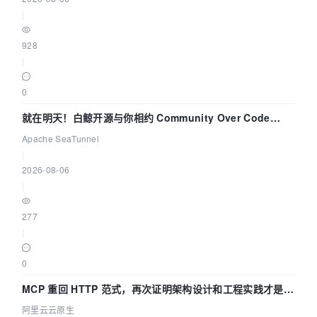
|
928
|
0
就在明天！白鲸开源与你相约 Community Over Code
Asia 2026 主题演讲！
Apache SeaTunnel
|
2026-08-06
|
277
|
0
MCP 重回 HTTP 范式，再次证明架构设计和工程实践才是稀
缺资源
阿里云云原生