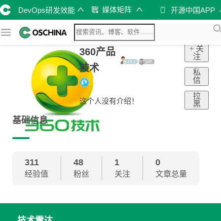
媒体矩阵
DevOps研发效能
开源中国APP
+ 关
360产品
注
技术
私
信
拉
这个人没有介绍！
黑
基础信息
311
48
1
0
经验值
粉丝
关注
文章总量
技术雷达