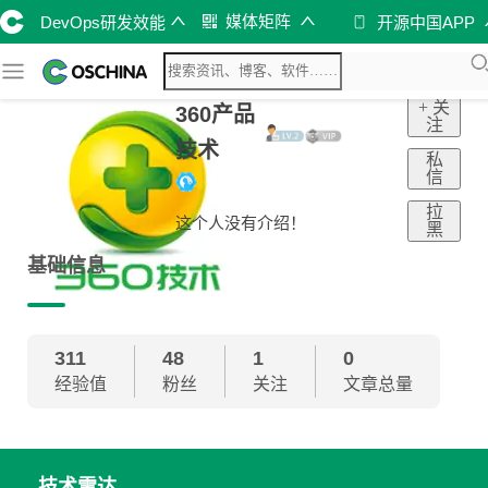
媒体矩阵
DevOps研发效能
开源中国APP
+ 关
360产品
注
技术
私
信
拉
这个人没有介绍！
黑
基础信息
311
48
1
0
经验值
粉丝
关注
文章总量
技术雷达