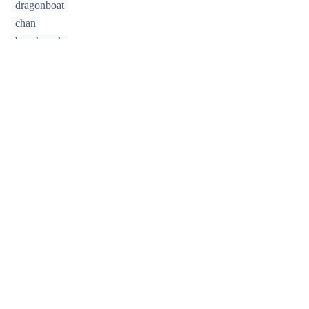
dragonboat
chan
benchmark
java
unlock
stacktrace
client
worker
cache
star
runtime
profiler
© 著作权归作者所有
评论: 21