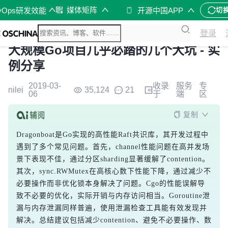
媒体矩阵
vOps研发效能
开源中国APP
切
登录
大规模Go项目几乎必踏的几个大坑 - 实
例分享
2019-03-
收录
服务
专
nilei
35,124
21
06
于
端
区
复制
Dragonboat是Go实现的高性能Raft共识库，其开发过程中
遇到了多个常见问题。首先，channel性能问题在高并发场
景下表现不佳，通过分区sharding显著缓解了contention。
其次，sync.RWMutex在高核心数下性能下降，通过减少不
必要操作而非优化锁本身解决了问题。Cgo的性能误解导
致不必要的优化，实际开销与内存访问相当。Goroutine泄
漏与内存泄漏同样普遍，使用泄漏检查工具能有效发现并
解决。总结建议包括减少contention、避免不必要操作、数