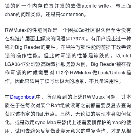
锁的同一个内存位置并发的去做atomic write。与上面
chan的问题类似，还是高contention。
RWMutex的性能问题是一个困扰Go社区很久但至今没有
在标准库层面上解决的问题(#17973)。有用户提出过一种
称为Big Reader的变种，在牺牲写锁性能的前提下改善读
锁的操作性能。但此时写锁的性能是崩跌的，以Intel
LGA3647处理器高端双插服务器为例，Big Reader锁在操
作写锁的时候需要对112个RWMutex做Lock/Unlock操
作，因此只适用于读写比极大的场景，不具备通用性。
在
Dragonboat
中，所观察到的上述RWMutex问题，其本
质在于在每次对某个Raft组做读写之前都需要反复去查询
获取该指定的Raft节点。显然，无论锁的实现本身如何优
化，或是改用sync.Map来替代上述需要锁保护的map的使
用，试图去避免反复做此类无意义的重复查询，才是从根