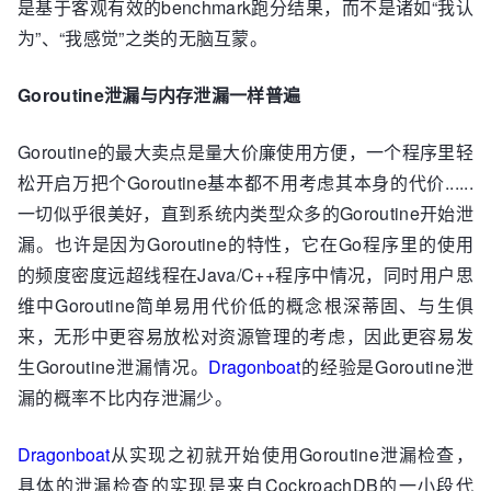
是基于客观有效的benchmark跑分结果，而不是诸如“我认
为”、“我感觉”之类的无脑互蒙。
Goroutine泄漏与内存泄漏一样普遍
Goroutine的最大卖点是量大价廉使用方便，一个程序里轻
松开启万把个Goroutine基本都不用考虑其本身的代价......
一切似乎很美好，直到系统内类型众多的Goroutine开始泄
漏。也许是因为Goroutine的特性，它在Go程序里的使用
的频度密度远超线程在Java/C++程序中情况，同时用户思
维中Goroutine简单易用代价低的概念根深蒂固、与生俱
来，无形中更容易放松对资源管理的考虑，因此更容易发
生Goroutine泄漏情况。
Dragonboat
的经验是Goroutine泄
漏的概率不比内存泄漏少。
Dragonboat
从实现之初就开始使用Goroutine泄漏检查，
具体的泄漏检查的实现是来自CockroachDB的一小段代