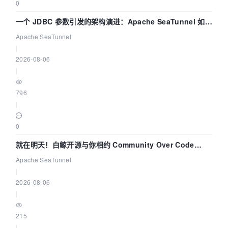
0
一个 JDBC 参数引发的架构演进：Apache SeaTunnel 如何
解决数据同步中的“定时 Flush”难题
Apache SeaTunnel
|
2026-08-06
|
796
|
0
就在明天！白鲸开源与你相约 Community Over Code
Asia 2026 主题演讲！
Apache SeaTunnel
|
2026-08-06
|
215
|