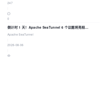
247
|
0
倒计时 1 天！Apache SeaTunnel 6 个议题将亮相
Community Over Code Asia 2026
Apache SeaTunnel
|
2026-08-06
|
218
|
0
低代码平台为什么需要"专业 BI 组件"而不是自己造？ | 葡萄
城技术团队
葡萄城技术团队
|
2026-08-06