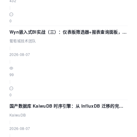
432
|
0
Wyn嵌入式BI实战（三）：仪表板筛选器+报表查询面板，参
数联动全闭环
葡萄城技术团队
|
2026-08-07
|
99
|
0
国产数据库 KaiwuDB 时序引擎：从 InfluxDB 迁移的完整
技术路径
KaiwuDB
|
2026-08-07
|