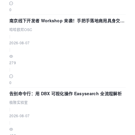
0
南京线下开发者 Workshop 来袭！手把手落地商用具身交互
智能 Agent 应用
哈哈欧尼OSC
|
2026-08-07
|
279
|
0
告别命令行：用 DBX 可视化操作 Easysearch 全流程解析
极限实验室
|
2026-08-07
|