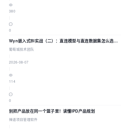
380
|
0
Wyn嵌入式BI实战（二）：直连模型与直连数据集怎么选，
参数为什么不生效？| 葡萄城技术团队
葡萄城技术团队
|
2026-08-07
|
114
|
0
别把产品放在同一个篮子里！读懂IPD产品规划
禅道项目管理软件
|