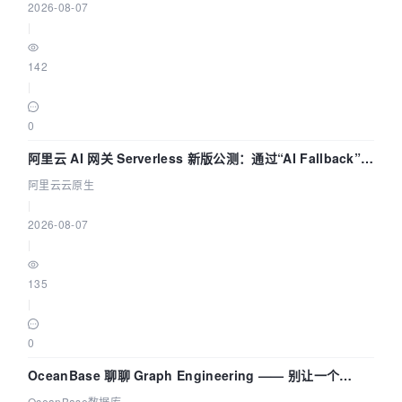
2026-08-07
|
142
|
0
阿里云 AI 网关 Serverless 新版公测：通过“AI Fallback”与
拓扑可视化构建 AI 流量治理底座
阿里云云原生
|
2026-08-07
|
135
|
0
OceanBase 聊聊 Graph Engineering —— 别让一个
Agent 既当运动员又
OceanBase数据库