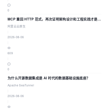
0
MCP 重回 HTTP 范式，再次证明架构设计和工程实践才是稀
缺资源
阿里云云原生
|
2026-08-06
|
609
|
0
为什么开源数据集成是 AI 时代的数据基础设施底座？
Apache SeaTunnel
|
2026-08-06
|