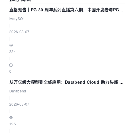
直播预告｜PG 30 周年系列直播第六期：中国开发者与PG内
核——我们改得动吗？我们贡献了什么？
IvorySQL
|
2026-08-07
|
224
|
0
从万亿级大模型到全线应用：Databend Cloud 助力头部 AI
企业构建全链路 Trace 数据管道
Databend
|
2026-08-07
|
195
|