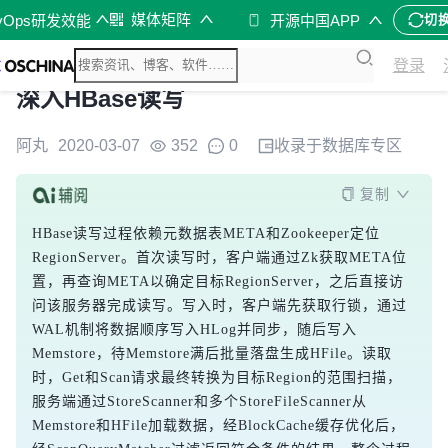
媒体矩阵
vOps研发效能
开源中国APP
切
登录
深入HBase读写
阿丸
2020-03-07
352
0
收录于
数据库
专区
复制
HBase读写过程依赖元数据表META和Zookeeper定位
RegionServer。首次读写时，客户端通过Zk获取META位
置，再查询META以确定目标RegionServer，之后直接访
问该服务器完成读写。写入时，客户端先获取行锁，通过
WAL机制将数据顺序写入HLog并同步，随后写入
Memstore，待Memstore满后批量落盘生成HFile。读取
时，Get和Scan请求最终转换为目标Region的范围扫描，
服务端通过StoreScanner和多个StoreFileScanner从
Memstore和HFile加载数据，经BlockCache缓存优化后，