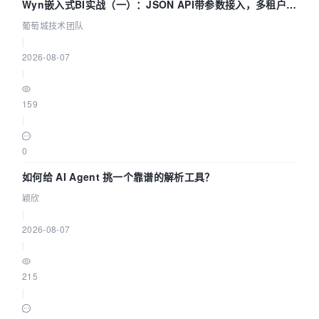
Wyn嵌入式BI实战（一）：JSON API带参数接入，多租户数
据源配置指南 | 葡萄城技术团队
葡萄城技术团队
|
2026-08-07
|
159
|
0
如何给 AI Agent 挑一个靠谱的解析工具？
颖欣
|
2026-08-07
|
215
|