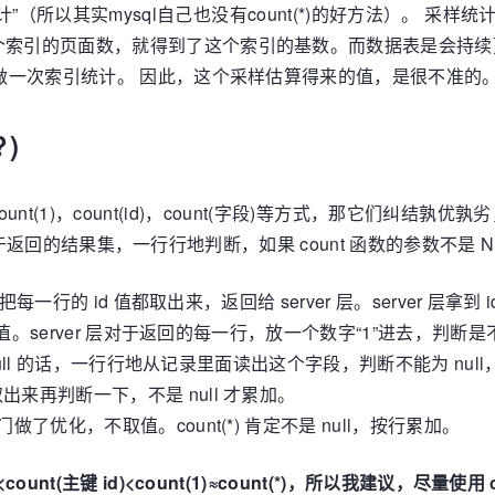
所以其实mysql自己也没有count(*)的好方法）。 采样统计
个索引的页面数，就得到了这个索引的基数。而数据表是会持续
新做一次索引统计。 因此，这个采样估算得来的值，是很不准的。有
)
t(1)，count(id)，count(字段)等方式，那它们纠结
合函数，对于返回的结果集，一行行地判断，如果 count 函数的参数
表，把每一行的 id 值都取出来，返回给 server 层。server 
但不取值。server 层对于返回的每一行，放一个数字“1”进去，
ot null 的话，一行行地从记录里面读出这个字段，判断不能为 nu
出来再判断一下，不是 null 才累加。
做了优化，不取值。count(*) 肯定不是 null，按行累加。
t(主键 id)<count(1)≈count(*)，所以我建议，尽量使用 co