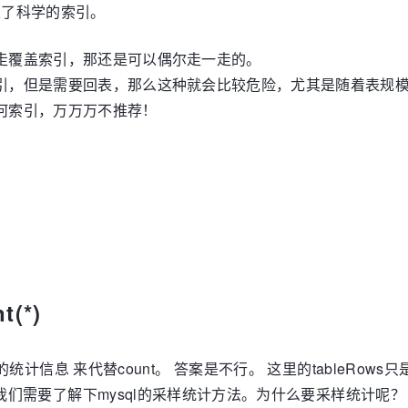
立了科学的索引。
且能够走覆盖索引，那还是可以偶尔走一走的。
，能够走索引，但是需要回表，那么这种就会比较危险，尤其是随着表
有任何索引，万万万不推荐！
(*)
信息 来代替count。 答案是不行。 这里的tableRow
到的呢？我们需要了解下mysql的采样统计方法。为什么要采样统