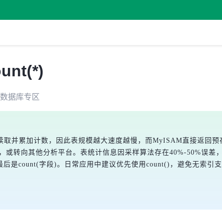
t(*)
数据库
专区
行读取并累加计数，因此表规模越大速度越慢，而MyISAM直接返回预存
或转向其他分析平台。表统计信息因采样算法存在40%-50%误差，不能
，最后是count(字段)。日常应用中建议优先使用count(
)，避免无索引