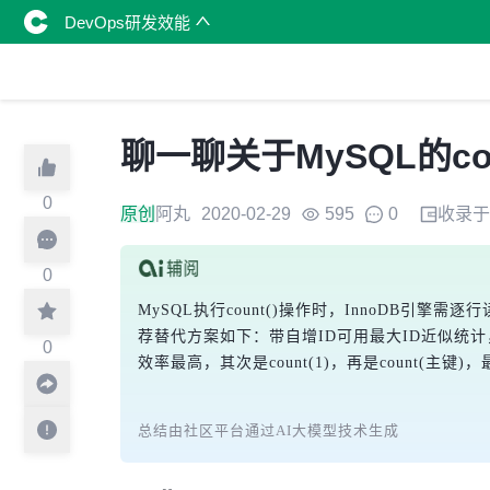
DevOps研发效能
聊一聊关于MySQL的coun
0
原创
阿丸
2020-02-29
595
0
收录于
0
MySQL执行count(
)操作时，InnoDB引擎需逐
荐替代方案如下：带自增ID可用最大ID近似统计，
0
效率最高，其次是count(1)，再是count(主键)
总结由社区平台通过AI大模型技术生成