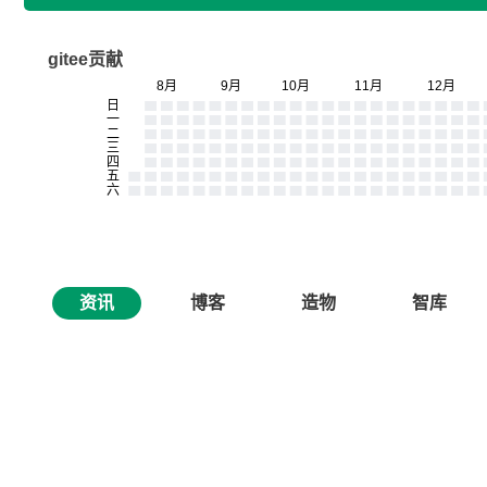
gitee贡献
资讯
博客
造物
智库