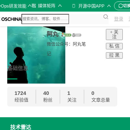
媒体矩阵
vOps研发效能
开源中国APP
切
登录
+ 关
阿丸
注
微信公众号：阿丸笔
私 信
记
拉 黑
基础信息
1724
40
1
0
经验值
粉丝
关注
文章总量
技术雷达