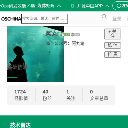
媒体矩阵
vOps研发效能
开源中国APP
切
登录
+ 关
阿丸
注
微信公众号：阿丸笔
私 信
记
拉 黑
基础信息
1724
40
1
0
经验值
粉丝
关注
文章总量
技术雷达