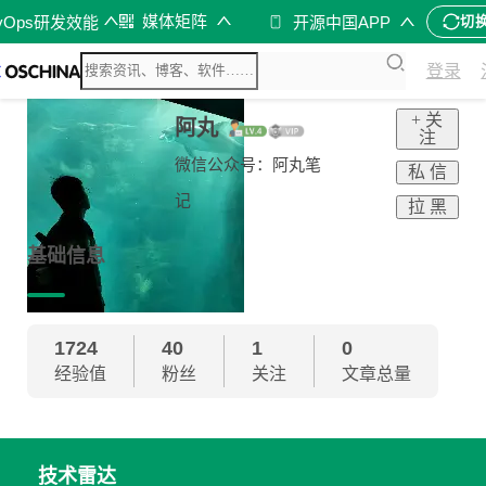
媒体矩阵
vOps研发效能
开源中国APP
切
登录
+ 关
阿丸
注
微信公众号：阿丸笔
私 信
记
拉 黑
基础信息
1724
40
1
0
经验值
粉丝
关注
文章总量
技术雷达