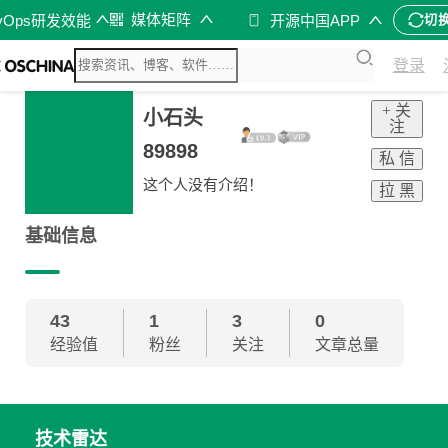
媒体矩阵
vOps研发效能
开源中国APP
切
登录
+ 关
小石头
注
89898
私 信
这个人没有介绍！
拉 黑
基础信息
43
1
3
0
经验值
粉丝
关注
文章总量
技术雷达