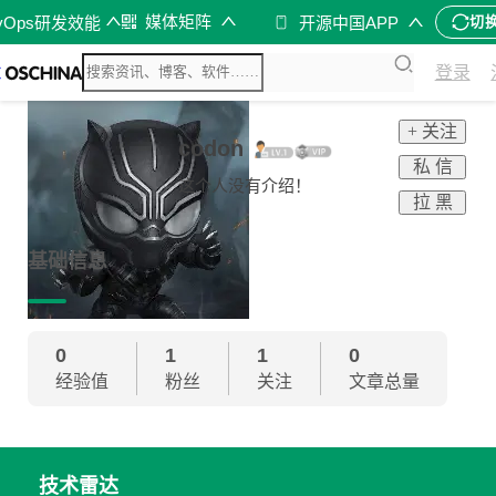
媒体矩阵
vOps研发效能
开源中国APP
切
登录
+ 关注
codon
私 信
这个人没有介绍！
拉 黑
基础信息
0
1
1
0
经验值
粉丝
关注
文章总量
技术雷达