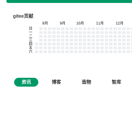
gitee贡献
资讯
博客
造物
智库