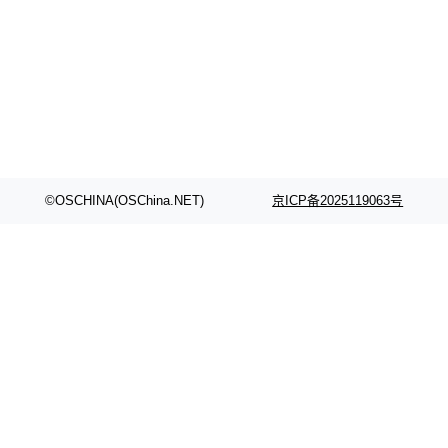
©OSCHINA(OSChina.NET)
京ICP备2025119063号