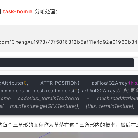
用
task-homie
分帧处理：
b.com/ChengXu1973/47f5816312b5af11e4d92e01960b34
ttribute(
0
, ATTR_POSITION) asFloat32Array;
this
rrainIndices = mesh.readIndices(
0
) asUint32Array;
// 如
/ some codethis._terrainTexCoord = mesh.readAttri
    mainTexture.getGFXTexture(),    [this._terrainTexture], 
h 的每个三角形的面积作为草落在这个三角形内的概率，然后