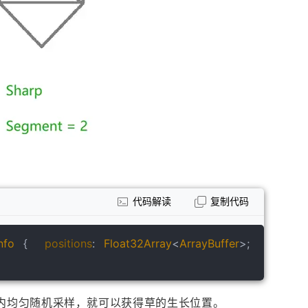
代码解读
复制代码
nfo
 {  
positions
: 
Float32Array
<
ArrayBuffer
面内均匀随机采样，就可以获得草的生长位置。