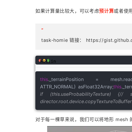
如果计算量比较大，可以考虑
预计算
或者使
“
task-homie 链接： https://gist.githu
Kotlin
this
._terrainPosition = mesh.readA
ATTR_NORMAL) asFloat32Array;
this
._te
if (this.useProbabilityTexture) {/
director.root.device.copyTextureToBuffers(
对于每一棵草来说，我们可以将地形 mes