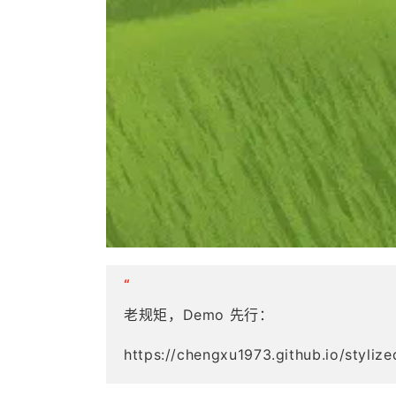
“
老规矩，Demo 先行：
https://chengxu1973.github.io/stylize