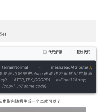
5e)
代码解读
复制代码
._terrainNormal = mesh.readAttribute(
0
, 
果需要使用贴图的alpha通道作为采样用的概率
bute(0, ATTR_TEX_COORD) asFloat32Array;  
   [copy]  );// some code}
在三角形内随机生成一个点就可以了。