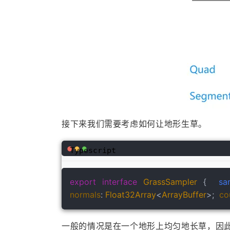
接下来我们需要考虑如何让地形生草。
Typescript
export
interface
GrassSampler
 {  
sa
normals
: 
Float32Array
<
ArrayBuffer
>;  
co
一般的情况是在一个地形上均匀地长草，因此