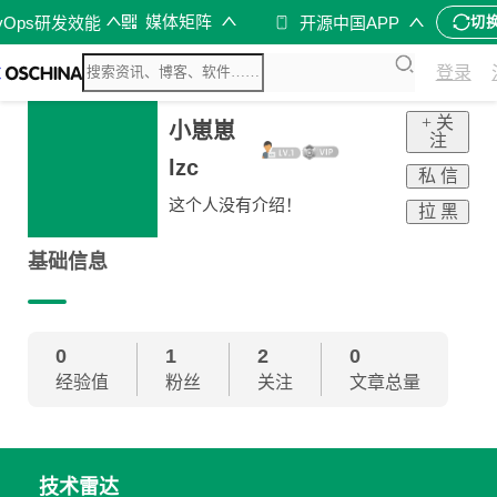
媒体矩阵
vOps研发效能
开源中国APP
切
登录
+ 关
小崽崽
注
lzc
私 信
这个人没有介绍！
拉 黑
基础信息
0
1
2
0
经验值
粉丝
关注
文章总量
技术雷达