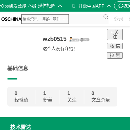
媒体矩阵
vOps研发效能
开源中国APP
切
登录
+ 关
注
wzb0515
私 信
这个人没有介绍！
拉 黑
基础信息
0
1
1
0
经验值
粉丝
关注
文章总量
技术雷达