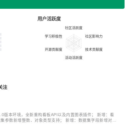
用户活跃度
关注
I-2.0版本环境，全新重构看板API以及内置图表插件； 新增：看
据集参数新增整数、对象类型支持； 新增：数据集字段新增对象
面禁用预览功能，增强安全性； 改进：图表插件选择页面【未分类】