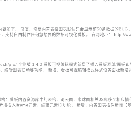
一登录集成、集群部署、系统备份与还原、更细粒度的权限控制、前后端敏感信息加
新内容如下： 修复：修复内置表格图表默认只会显示前50条数据的BUG； DataG
支持自由制作任何您想要的数据可视化看板。 官网地址： http://www.datagear
ge...
datagear.tech/pro/ 企业版 1.4.0 看板可视编辑模式新增了插入
局、编辑图表联动等功能； 新增：看板可视编辑模式样式设置面板新增
用图表颜色； 新增：看板可视编辑模式新增复制粘贴样式/图表主题/
下： 重构：看板内置资源库中的表格、词云图、水球图相关JS库移至相应插件内
插入iframe元素、编辑元素ID功能； 新增：内置图表插件新增【
指定元素内的所有图表； 新增：看板JS对象新增dashboard.resizeCh