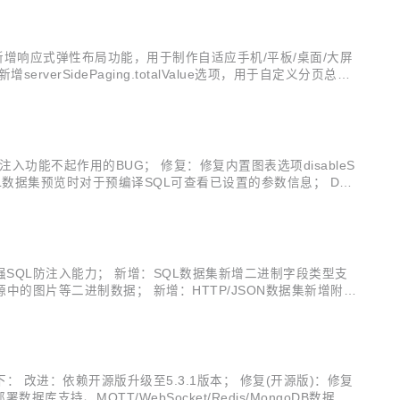
模式新增响应式弹性布局功能，用于制作自适应手机/平板/桌面/大屏
erSidePaging.totalValue选项，用于自定义分页总记
属角色有权限的图表仍无权展示的BUG； 修复：修复数据源...
注入功能不起作用的BUG； 修复：修复内置图表选项disableS
L数据集预览时对于预编译SQL可查看已设置的参数信息； Dat
itee：https://gitee....
，增强SQL防注入能力； 新增：SQL数据集新增二进制字段类型支
的图片等二进制数据； 新增：HTTP/JSON数据集新增附加
粒度； 新增：图表插件新增数据集标记功能，为定义多结构数据
具体更新内容如下： 改进：依赖开源版升级至5.3.1版本； 修复(开源版)：修复
持、MQTT/WebSocket/Redis/MongoDB数据