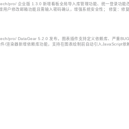
datagear.tech/pro/ 企业版 1.3.0 新增看板全局导入库管理功
增用户修改邮箱功能且需输入密码确认，增强系统安全性； 修复：修
示明细，增强系统安全性； 改进：图表/看板查看操作仅对已登录用户
atagear.tech/pro/ DataGear 5.2.0 发布，图表插件支持定
插件/渲染器新增依赖库功能，支持在图表绘制前自动引入JavaScript依赖
调函数支持，用于自定义图表更新请求前置逻辑； 修复：修复系统在jdk9+环境