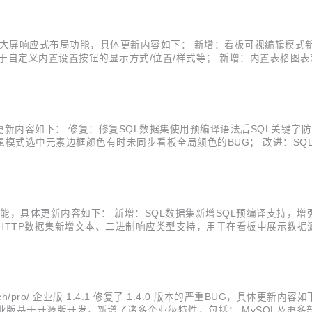
平板/桌面/大屏响应式布局功能，具体更新内容如下： 新增：看板可视编辑
用于自定义内置设置按钮的显示方式/位置/样式等； 新增：内置表格图表新增serv
，可在登录成功后重定向到指定页面； 修复：修复看板展示页面对于用户所
，具体更新内容如下： 修复：修复SQL数据集使用预编译语法后SQL关键字防
视编辑模式选中元素边框颜色有时未同步看板全局颜色的BUG； 改进：SQ
视化看板。 官网地址： http://www.datagear.tech 源码地址： G
控制等功能，具体更新内容如下： 新增：SQL数据集新增SQL预编译支持
TTP数据集新增文本、二进制响应类型支持，用于在看板中展示数据源中
JS对象新增忽略加载指定数据集结果的API，可更灵活控制数据加载
gear.tech/pro/ 企业版 1.4.1 修复了 1.4.0 版本的严重BUG，
版基于开源版开发，新增了诸多企业级特性，包括： MySQL及更多部署数据库支