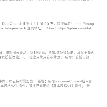
密传输等...
ear 企业版 1.4.1 同步发布，欢迎体验！ http://datag
.tech 源码地址： Gitee：https://gitee.com/datag
看板表单/面板布局、编辑图表联动、复制/粘贴、撤销/恢复等功能，具体更新内
背景模板功能，可一键应用常用看板背景； 新增：看板可视编
图表选项功能； 新增：看板可视编辑模式新增撤销/恢复操作功
，以支持按需加载； 新增：新增welcomeContent应用配
基本表格V2】插件，替换已弃用的【基本表格V1】插件； 新
artsIn()函数，用于调整指定元素内的所有图表尺寸； ...