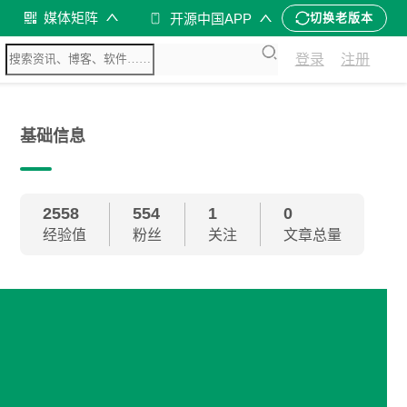
媒体矩阵
开源中国APP
切换老版本
登录
注册
基础信息
2558
554
1
0
经验值
粉丝
关注
文章总量