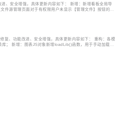
能、统一登录功能改进、安全增强，具体更新内容如下： 新增：新增看板全局导
复文件源管理页面对于有权限用户未显示【管理文件】按钮的BU
显示明细，增强系统安全性； 改进：统一登录集成对于已存在用
义依赖库、严重BUG修复、功能改进、安全增强，具体更新内容如下： 重构：各模
库； 新增：图表JS对象新增loadLib()函数，用于手动加载Ja
不支持配置外...