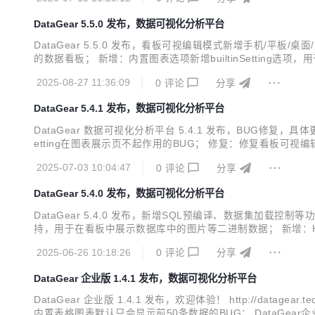
单独列出，便于快速选取未...
DataGear 5.5.0 发布，数据可视化分析平台
DataGear 5.5.0 发布，看板可视编辑模式新增手机/
的数据看板； 新增：内置图表选项新增builtinSetting选项，
录数获取函数； 新增：登录页地址新增redirect参数支持
2025-08-27 11:36:09
0
评论
分享
DataGear 5.4.1 发布，数据可视化分析平台
DataGear 数据可视化分析平台 5.4.1 发布，BUG修复
etting在图表展示页不起作用的BUG； 修复：修复看板可
aGear是一款开源免费的数据可视化分析平台，支持自由制作任何您想要的数据可
2025-07-03 10:04:47
0
评论
分享
DataGear 5.4.0 发布，数据可视化分析平台
DataGear 5.4.0 发布，新增SQL预编译、数据集加载
持，用于在看板中展示数据库中的图片等二进制数据； 新增：H
数据功能，可设置从数据源中读取更多有用数据； 新增：图表
2025-06-26 10:18:26
0
评论
分享
集图表插件提供支持； 新增：图表插件/渲...
DataGear 企业版 1.4.1 发布，数据可视化分析平台
DataGear 企业版 1.4.1 发布，欢迎体验！ http://data
内置表格图表默认只会显示前50条数据的BUG； DataGear企业