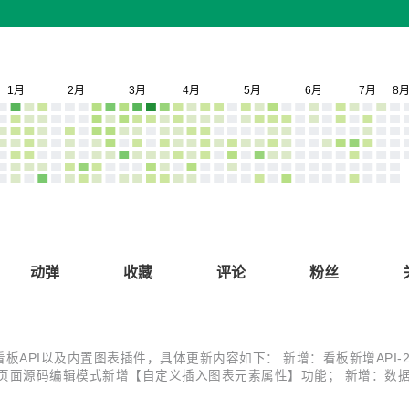
动弹
收藏
评论
粉丝
，全新重构看板API以及内置图表插件，具体更新内容如下： 新增：看板新增AP
页面源码编辑模式新增【自定义插入图表元素属性】功能； 新增：数
、"DG_DATE"，用于获取系统当前日期时间； 改进：数据集查看页