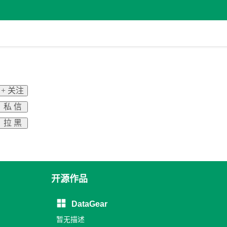
+ 关注
私 信
拉 黑
开源作品
DataGear
暂无描述