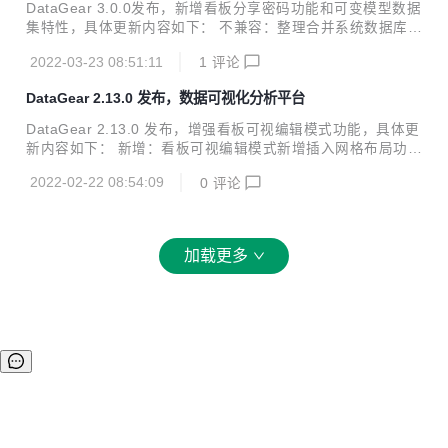
r/datagear Github：https://github.com/datageartech/datag
DataGear 3.0.0发布，新增看板分享密码功能和可变模型数据
ear 大屏模板地址：https://gite...
集特性，具体更新内容如下： 不兼容：整理合并系统数据库脚
本datagear.sql，不支持低于2.13.0版本自动升级； 新增：分
2022-03-23 08:51:11
1
评论
享看板新增设置密码功能，设置后访问看板需进行密码确认；
新增：看板可视编辑模式新增编辑图片/超链接/视频/文本标签
DataGear 2.13.0 发布，数据可视化分析平台
元素属性功能; 新增：看板可视编辑模式新增插入文本标签功
能； 新增：看板图表主题新增titleTheme、legendTheme属
DataGear 2.13.0 发布，增强看板可视编辑模式功能，具体更
性，新增用于设置字体大小的fontSize属性； 新增：数据集新
新内容如下： 新增：看板可视编辑模式新增插入网格布局功
增【可变模型】特性，移除数据集属性必填规则，用于支持数
能，可一键插入自适应屏幕尺寸的网格布局元素； 新增：看板
据结构不固定的数据集； 修复：修复未授权...
2022-02-22 08:54:09
0
评论
可视编辑模式新增插入图片、超链接、视频功能； 新增：看板
可视编辑模式新增设置看板尺寸功能，用于调整预览看板屏幕
尺寸； 新增：看板可视编辑模式新增设置图表选项功能； 新
增：看板可视编辑模式新增设置边框、网格/弹性样式属性、样
加载更多
式类名等功能； 新增：看板可视编辑模式新增显示选中元素节
点路径功能； 新增：看板可视编辑模式新增显示/隐藏元素边
线功能； 修复：修复看板可视编辑模式对于某些稍旧浏览器版
本无法使用的BUG； 修复：修...