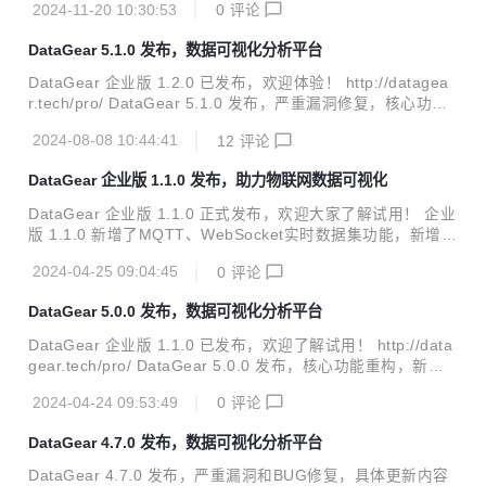
进：统一登录集成对于已存在用户也支持同步用户信息...
2024-11-20 10:30:53
0
评论
下： 重构：各模块管理功能访问路径统一修改为"xxx/manag
e"； 新增：图表插件/渲染器新增依赖库功能，支持在图表绘
DataGear 5.1.0 发布，数据可视化分析平台
制前自动引入JavaScript依赖库； 新增：图表JS对象新增loa
dLib()函数，用于手动加载JavaScript依赖库； 新增：图表监
DataGear 企业版 1.2.0 已发布，欢迎体验！ http://datagea
听器新增onFetch()回调函数支持，用于自定义图表更新请求
r.tech/pro/ DataGear 5.1.0 发布，严重漏洞修复，核心功能
前置逻辑； 修复：修复系统在jdk9+环境不支持配置外...
重构，看板展示缩短链接，具体更新内容如下： 重构：【数据
2024-08-08 10:44:41
12
评论
集属性】重构为【数据集字段】； 重构：【数据集资源目录】
重构为【文件源】，访问路径由/dataSetResDirectory重构为/
DataGear 企业版 1.1.0 发布，助力物联网数据可视化
fileSource； 重构：【数据源】访问路径由/schema重构为/dt
bsSource； 新增：图表JS对象新增chart.dataSetField*()函
DataGear 企业版 1.1.0 正式发布，欢迎大家了解试用！ 企业
数，替换已弃用的chart.dataSetProperty*()函数； 新增：看
版 1.1.0 新增了MQTT、WebSocket实时数据集功能，新增了
板...
Redis、MongoDB数据集功能，具体更新内容如下： 新增：
2024-04-25 09:04:45
0
评论
新增Redis数据集，支持Redis数据可视化； 新增：新增Mong
oDB数据集，支持MongoDB数据可视化； 新增：新增MQTT
DataGear 5.0.0 发布，数据可视化分析平台
数据集，支持MQTT实时数据可视化； 新增：新增WebSocke
t数据集，支持WebSocket实时数据可视化； 新增：新增组织
DataGear 企业版 1.1.0 已发布，欢迎了解试用！ http://data
机构管理模块，支持针对组织机构的数据授权； 新增：系统备
gear.tech/pro/ DataGear 5.0.0 发布，核心功能重构，新增
份新增手动备份功能，便于需要时手动备份； 修复：修复系统
图表追加更新模式，具体更新内容如下： 重构：【图表数据
还原操作有时会出现还...
2024-04-24 09:53:49
0
评论
集】概念和设计重构为【数据集绑定】； 弃用：看板弃用dg-
chart-map图表元素属性，改为采用dgMap图表选项方式； 弃
DataGear 4.7.0 发布，数据可视化分析平台
用：图表JS对象弃用chart.map()函数，改为采用dgMap图表
选项方式； 新增：看板编辑页面新增插入新建图表功能； 新
DataGear 4.7.0 发布，严重漏洞和BUG修复，具体更新内容