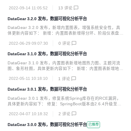
er 等关系数据库，以及 Elasti...
带来全新交互体验； 移除：数据管理模块移除表格编辑、批量
2022-09-14 11:05:52
13
评论
添加功能； 移除：英语语言支持； 修复：修复管理员在他人
的看板内插入图表后展示有时提示无权限的BUG； 改进：SQ
DataGear 3.2.0 发布，数据可视化分析平台
L防注入仅校验关键字单词，避免标识符里包含关键字子串导
致无法执行操作； 改进：改进系统访问安全策略，匿名用户不
DataGear 3.2.0 发布，新增内置图表，增强系统安全性，具
再允许添加、编辑、删除操作； DataGear是一款开源免费的
体更新内容如下： 新增：内置图表新增得分环、阶段仪表盘；
数据可视化分析平台，支持自由制作任何您想要的数据可视化
新增：图表监听器新增destroy()、onDestroy()函数，用于处
看板。 系统特点： 友好接入的数据源 支持运行时接入任意提
2022-06-29 09:07:30
0
评论
理图表销毁事件； 新增：看板元素属性新增"dg-dashboard-u
供JD...
nimport"，用于排除引入内置看板资源； 新增：数据管理查询
DataGear 3.1.0 发布，数据可视化分析平台
条件、数据导入/导出、SQL工作台新增SQL防注入配置，增
强系统安全性； 新增：SQL数据集新增SQL防注入配置，增
DataGear 3.1.0 发布，内置图表新增地图热力图、主题河流
强系统安全性； 新增：登录需填写验证码，并限制登录尝试次
图、象形柱图，具体更新内容如下： 新增：内置图表新增地图
数，增强系统安全性； 新增：注册需填写验证码，增强系统安
热力图、主题河流图、象形柱图； 新增：内置表格图表新增c
全性； 修复：修复数据导出SQL会添加...
2022-05-11 10:18:10
1
评论
arousel.enable="auto"配置项，可设置仅在表格高度溢出时
开启轮播； 新增：看板JS对象新增originalDataIndex()函
DataGear 3.0.1 发布，数据可视化分析平台
数，弃用类似功能的旧函数； 新增：图表JS对象新增original
DataIndex()、originalDataIndexes()函数，弃用类似功能的
DataGear 3.0.1 发布，修复系统Spring库存在的RCE漏洞，
旧函数； 新增：图表JS对象新增eventOriginalDataIndex()函
具体更新内容如下： 修复：SpringBoot版本由2.6.4升级至2.
数，弃用类似功能的旧函数； 新增：图表...
6.6，修复其2.6.4版本存在的RCE漏洞； 强烈建议大家升级！
2022-04-07 10:18:32
2
评论
DataGear是一款开源免费的数据可视化分析平台，支持自由
制作任何您想要的数据可视化看板。 官网地址：http://www.d
DataGear 3.0.0 发布，数据可视化分析平台
已推荐
atagear.tech 源码地址： Gitee：https://gitee.com/datagea