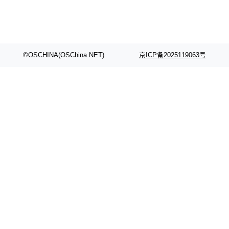
©OSCHINA(OSChina.NET)
京ICP备2025119063号