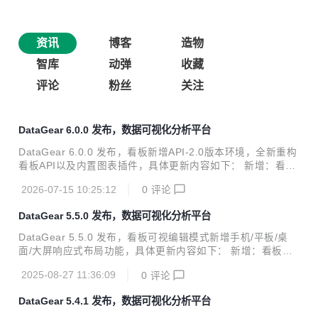
资讯
博客
造物
智库
动弹
收藏
评论
粉丝
关注
DataGear 6.0.0 发布，数据可视化分析平台
DataGear 6.0.0 发布，看板新增API-2.0版本环境，全新重构
看板API以及内置图表插件，具体更新内容如下： 新增：看板
新增API-2.0版本环境，全新重构看板API以及内置图表插件；
2026-07-15 10:25:12
0
评论
新增：看板设计页面源码编辑模式新增【替换】功能； 新增：
看板设计页面源码编辑模式新增【自定义插入图表元素属性】
DataGear 5.5.0 发布，数据可视化分析平台
功能； 新增：数据集参数新增整数、对象类型支持； 新增：
数据集字段新增对象类型支持； 新增：数据集内置参数新
DataGear 5.5.0 发布，看板可视编辑模式新增手机/平板/桌
增"DG_DATETIME"、"DG_DATE"，用于获取系统当前日期
面/大屏响应式布局功能，具体更新内容如下： 新增：看板可
时间； 改进：数据集查看页面禁用预览功能，增强安全性；
视编辑模式新增响应式弹性布局功能，用于制作自适应手机/平
改进：图表插件选择页面【未分类】单独列出，便于快速选取
2025-08-27 11:36:09
0
评论
板/桌面/大屏的数据看板； 新增：内置图表选项新增builtinSet
未...
ting选项，用于自定义内置设置按钮的显示方式/位置/样式
DataGear 5.4.1 发布，数据可视化分析平台
等； 新增：内置表格图表新增serverSidePaging.totalValue