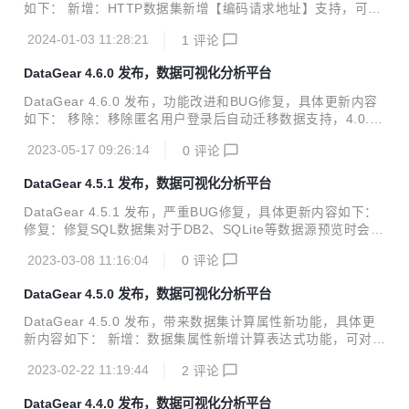
增：内置地图类图表新增dgMap图表选项，可以更方便灵活地
如下： 新增：HTTP数据集新增【编码请求地址】支持，可用
设置图表地图； 新增：看板/图表JS对象新增contextURL()...
于解决请求地址中文乱码问题； 新增：新增数据源密码加密存
2024-01-03 11:28:21
1
评论
储支持（开启需设置schemaPsd.crypto.enabled配置项）；
新增：数据源防护新增用户名、连接属性防护支持，以防护数
DataGear 4.6.0 发布，数据可视化分析平台
据源URL远程代码执行漏洞； 新增：新增disableShowAnony
mous系统配置项，可配置禁用匿名用户展示图表/看板； 修
DataGear 4.6.0 发布，功能改进和BUG修复，具体更新内容
复：修复看板导入页面设置压缩包编码不起作用的BUG； 修
如下： 移除：移除匿名用户登录后自动迁移数据支持，4.0.0
复：修复参数化数据集存在远程代码执行漏洞的安全问题； 修
版本起已移除相关功能； 新增：看板/图表【展示】下拉按钮
复：修复数据源相关功能未正确释放和关闭过期...
2023-05-17 09:26:14
0
评论
新增生成iframe嵌入代码功能； 修复：修复图表编辑页面选择
图表类型面板有时无法显示图标的BUG； 修复：修复数据集
DataGear 4.5.1 发布，数据可视化分析平台
预览对于数值型选填参数仍需必填的BUG； 修复：修复数据
集参数化内容处理可能会丢失信息的BUG； 修复：修复MySQ
DataGear 4.5.1 发布，严重BUG修复，具体更新内容如下：
L数据源管理查看表结构没有显示表注释的BUG； 改进：完善
修复：修复SQL数据集对于DB2、SQLite等数据源预览时会报
看板功能权限，只有创建用户才允许导出看板； 改进：完善数
错的BUG； 修复：修复系统对于MySQL、MariaDB等数据源
据源功能权限，有删除权限的用户才允许导出数据； 改进：添
2023-03-08 11:16:04
0
评论
中无符号数值类型有时报错的BUG； 修复：修复数据源管理
加上传文件...
数据表格对于0值显示空白的BUG； 改进：看板源码编辑模式
DataGear 4.5.0 发布，数据可视化分析平台
插入图表功能可在JS字符串中正确插入内容； 改进：看板可
视编辑模式图表主题设置面板补充提示信息； 改进：系统常用
DataGear 4.5.0 发布，带来数据集计算属性新功能，具体更
数据源信息补充MariaDB信息； 改进：简化系统页脚样式和
新内容如下： 新增：数据集属性新增计算表达式功能，可对原
布局，移除官网链接信息； DataGear是一款开源免费的数据
始数据进行二次计算处理； 新增：HTTP接口数据集新增文
可视化分析平台，支持自由制作任何您想要的数据可视化...
2023-02-22 11:19:44
2
评论
本、XML请求体类型支持； 修复：修复看板名称包含特殊字
符可能导致展示页面标题显示不全的BUG； 修复：修复数据
DataGear 4.4.0 发布，数据可视化分析平台
集参数面板功能对于数值型下拉框或单选框校验不通过的BU