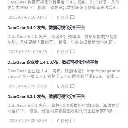
选项，用于自定义分页总记录数获取函数； 新增：登录页地址
DataGear 数据可视化分析平台 5.4.1 发布，BUG修复，具体
新增redirect参数支持，可在登录成功后重定向到指定页面；
更新内容如下： 修复：修复SQL数据集使用预编译语法后SQ
修复：修复看板展示页面对于用户所属角色有权限的图表仍无
L关键字防注入功能不起作用的BUG； 修复：修复内置图表选
权展示的BUG； 修复：修复数据源...
2025-07-03 10:04:47
0
评论
项disableSetting在图表展示页不起作用的BUG； 修复：修复
看板可视编辑模式选中元素边框颜色有时未同步看板全局颜色
DataGear 5.4.0 发布，数据可视化分析平台
的BUG； 改进：SQL数据集预览时对于预编译SQL可查看已
设置的参数信息； DataGear是一款开源免费的数据可视化分
DataGear 5.4.0 发布，新增SQL预编译、数据集加载控制等
析平台，支持自由制作任何您想要的数据可视化看板。 官网地
功能，具体更新内容如下： 新增：SQL数据集新增SQL预编
址： http://www.datagear.tech 源码地址： Gitee：https://gi
译支持，增强SQL防注入能力； 新增：SQL数据集新增二进
tee....
2025-06-26 10:18:26
0
评论
制字段类型支持，用于在看板中展示数据库中的图片等二进制
数据； 新增：HTTP数据集新增文本、二进制响应类型支持，
DataGear 企业版 1.4.1 发布，数据可视化分析平台
用于在看板中展示数据源中的图片等二进制数据； 新增：HT
TP/JSON数据集新增附加数据功能，可设置从数据源中读取更
DataGear 企业版 1.4.1 发布，欢迎体验！ http://datagear.te
多有用数据； 新增：图表JS对象新增忽略加载指定数据集结
ch/pro/ 企业版 1.4.1 修复了 1.4.0 版本的严重BUG，具体更
果的API，可更灵活控制数据加载粒度； 新增：图表插件新增
新内容如下： 改进：依赖开源版升级至5.3.1版本； 修复(开
数据集标记功能，为定义多结构数据集图表插件提供支持； 新
2025-04-03 09:55:02
0
评论
源版)：修复内置表格图表默认只会显示前50条数据的BUG；
增：图表插件/渲...
DataGear企业版基于开源版开发，新增了诸多企业级特性，
DataGear 5.3.1 发布，数据可视化分析平台
包括： MySQL及更多部署数据库支持、MQTT/WebSocket/R
edis/MongoDB数据集、组织机构管理、 OAuth2.0/CAS/JW
DataGear 5.3.1 发布，修复5.3.0版本的严重BUG，具体更新
T/LDAP统一登录集成、集群部署、系统备份与还原、更细粒
内容如下： 修复：修复内置表格图表默认只会显示前50条数
度的权限控制、前后端敏感信息加密传输等...
据的BUG； DataGear 企业版 1.4.1 同步发布，欢迎体验！ h
2025-04-03 09:52:33
0
评论
ttp://datagear.tech/pro/ DataGear是一款开源免费的数据可
视化分析平台，支持自由制作任何您想要的数据可视化看板。