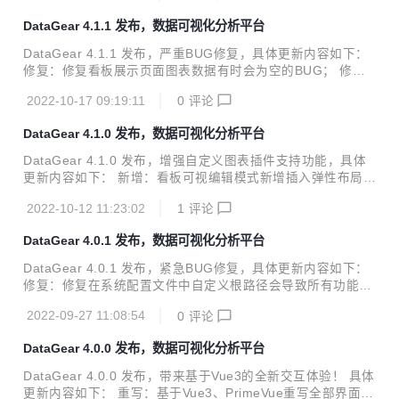
性值； 新增：看板可视编辑模式新增编辑图表属性值功能，用
DataGear 4.1.1 发布，数据可视化分析平台
于设置看板级图表属性值； 新增：图表编辑页面新增编辑图表
属性值功能； 新增：图表编辑页面新增编辑图表选项功能；
DataGear 4.1.1 发布，严重BUG修复，具体更新内容如下：
新增：图表JS对象新增pluginAttributes()函数，用于获取插件
修复：修复看板展示页面图表数据有时会为空的BUG； 修
属性信息； 新增：图表JS对象新增attrValue()、attrValues()
复：修复地图散点图在未指定[数值]标记时悬浮提示框显示un
函数，用于获取和设...
2022-10-17 09:19:11
0
评论
defined的BUG； 改进：看板可视编辑模式插入弹性布局可设
置排列方向； DataGear是一款开源免费的数据可视化分析平
DataGear 4.1.0 发布，数据可视化分析平台
台，支持自由制作任何您想要的数据可视化看板。 系统特点：
友好接入的数据源 支持运行时接入任意提供 JDBC 驱动的数
DataGear 4.1.0 发布，增强自定义图表插件支持功能，具体
据库，包括 MySQL、Oracle、PostgreSQL、SQL Server 等
更新内容如下： 新增：看板可视编辑模式新增插入弹性布局、
关系数据库，以及 Elasticsearch、ClickHouse、Hive 等大数
插入标题功能； 新增：看板新增dg-loadable-chart-widgets
据引...
2022-10-12 11:23:02
1
评论
元素属性，用于控制异步加载图表权限； 新增：自定义图表插
件支持附带资源文件； 新增：自定义图表插件新增renderer.j
DataGear 4.0.1 发布，数据可视化分析平台
s文件规范，用于独立定义图表渲染器逻辑； 新增：图表JS对
象新增pluginResources()函数，用于为渲染插件资源的图表
DataGear 4.0.1 发布，紧急BUG修复，具体更新内容如下：
提供支持； 新增：图表JS对象新增pluginResourceURL()函
修复：修复在系统配置文件中自定义根路径会导致所有功能页
数，用于为渲染插件资源的图表提供支持； 新增：Excel数据
面无法打开的BUG； 如果4.0.0版本程序没有在config/applic
集新增工作表...
2022-09-27 11:08:54
0
评论
ation.properties中自定义server.servlet.context-path配置，
可以不必升级。 DataGear 是一款开源免费的数据可视化分析
DataGear 4.0.0 发布，数据可视化分析平台
平台，支持自由制作任何您想要的数据可视化看板。 系统特
点： 友好接入的数据源 支持运行时接入任意提供 JDBC 驱动
DataGear 4.0.0 发布，带来基于Vue3的全新交互体验！ 具体
的数据库，包括 MySQL、Oracle、PostgreSQL、SQL Serv
更新内容如下： 重写：基于Vue3、PrimeVue重写全部界面，