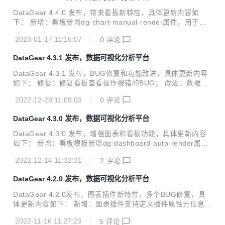
G； 修复：修复数据集参数面板功能会清除已设的隐式参数值
DataGear 4.4.0 发布，带来看板新特性，具体更新内容如
的BUG； 修复：修复数据集参数面板功能有时会导致控制台
下： 新增：看板新增dg-chart-manual-render属性，用于控
报错的BUG； 改进：数据集定义页面【参数】和【属性】改
制是否手动渲染图表； 新增：看板dg-dashboard-code属性
为弹框编辑模式，便于展示和操作； 改进：看板HTML模板解
2023-01-17 11:16:07
0
评论
新增"instance"值，弃用dg-dashboard-auto-render属性；
析引入缓存机制，提高看板展示...
新增：看板JS对象新增多个生命周期相关函数，可更灵活控制
DataGear 4.3.1 发布，数据可视化分析平台
看板生命周期； 新增：图表JS对象新增themeGradualColor
()函数，替换已弃用的gradualColor()函数； 新增：图表JS对
DataGear 4.3.1 发布，BUG修复和功能改进，具体更新内容
象新增多个生命周期相关函数，可更灵活控制图表生命周期；
如下： 修复：修复看板查看操作报错的BUG； 改进：数据集
修复：修复看板主页模板名包含中文子路径时无...
编辑页面支持设置预览操作是否自动生成属性； 改进：数据集
2022-12-28 11:09:03
0
评论
预览结果表格显示行号； 改进：内置表格图表支持设置disabl
eStripe选项，用于禁用表格条纹样式； 改进：内置表格图表
DataGear 4.3.0 发布，数据可视化分析平台
支持设置disableHover选项，用于禁用表格悬停样式； Data
Gear是一款开源免费的数据可视化分析平台，支持自由制作
DataGear 4.3.0 发布，增强图表和看板功能，具体更新内容
任何您想要的数据可视化看板。 系统特点： 友好接入的数据
如下： 新增：看板模板新增dg-dashboard-auto-render属
源 支持运行时接入任意提供 JDBC 驱动的数据库，包括 MyS
性，用于控制看板是否自动渲染； 新增：看板模版新增dg-da
QL、Oracle、PostgreSQL、SQ...
2022-12-14 11:32:31
2
评论
shboard-code属性，用于自定义看板脚本插入位置； 新增：
看板编辑页面新增资源重命名功能； 新增：图表插件plugin.js
DataGear 4.2.0 发布，数据可视化分析平台
on新增dataSetRange规范，用于声明插件支持的数据集数目
限制； 新增：内置折线图、柱状图、散点图、饼图新增dgSor
DataGear 4.2.0发布，图表插件新特性，多个BUG修复，具
tAxisData选项，用于设置轴数据排序； 新增：内置雷达图、
体更新内容如下： 新增：图表插件支持定义插件属性元信息，
K线图、热力图新增dgSortAxisData选项，用于设置轴数据排
可根据用户定义图表时设置的属性值绘制图表； 新增：看板新
序； ...
2022-11-16 11:27:23
5
评论
增dg-chart-attr-values图表元素属性，用于设置看板级图表属