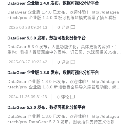
DataGear 企业版 1.4.0 发布，数据可视化分析平台
官网地址： http://www.datagear.tech 源码地址： Gitee：htt
ps://gitee.com/datagear/datagear Github：https://github.c
DataGear 企业版 1.4.0 已发布，欢迎体验！ http://datagea
om/datageartech/datage...
r.tech/pro/ 企业版 1.4.0 看板可视编辑模式新增了插入看板表
单/面板布局、编辑图表联动、复制/粘贴、撤销/恢复等功能，
2025-03-28 09:24:13
0
评论
具体更新内容如下： 新增：看板可视编辑模式新增插入看板表
单/面板布局、编辑图表联动等功能； 新增：看板可视编辑模
DataGear 5.3.0 发布，数据可视化分析平台
式样式设置面板新增背景模板功能，可一键应用常用看板背
景； 新增：看板可视编辑模式图表主题设置面板新增图形颜色
DataGear 5.3.0 发布，大量功能优化，具体更新内容如下：
模板功能，可一键应用常用图表颜色； 新增：看板可视编辑模
重构：看板内置资源库中的表格、词云图、水球图相关JS库移
式新增复制粘贴样式/图表主题/图表选项功能； 新增：看板可
至相应插件内，以支持按需加载； 新增：新增welcomeConte
视编辑模式新增撤销/恢复操作功能； 改进：数据...
2025-03-27 10:22:42
0
评论
nt应用配置项，用于自定义系统首页欢迎语； 新增：看板可视
编辑模式新增插入iframe元素、编辑元素ID功能； 新增：内置
DataGear 企业版 1.3.0 发布，数据可视化分析平台
图表插件新增【基本表格V2】插件，替换已弃用的【基本表格
V1】插件； 新增：看板JS对象新增dashboard.chartsIn()函
DataGear 企业版 1.3.0 已发布，欢迎体验！ http://datagea
数，用于获取指定元素内的所有图表； 新增：看板JS对象新
r.tech/pro/ 企业版 1.3.0 新增看板全局导入库管理功能、统一
增dashboard.resizeChartsIn()函数，用于调整指定元素内的
登录功能改进、安全增强，具体更新内容如下： 新增：新增看
所有图表尺寸； ...
2024-11-26 09:31:23
0
评论
板全局导入库管理功能，支持管理员自定义看板全局导入库；
新增：新增用户修改邮箱功能且需输入密码确认，增强系统安
DataGear 5.2.0 发布，数据可视化分析平台
全性； 修复：修复文件源管理页面对于有权限用户未显示【管
理文件】按钮的BUG； 改进：数据源/数据集查看操作仅对有
DataGear 企业版 1.3.0 已发布，欢迎体验！ http://datagea
编辑权限的用户显示明细，增强系统安全性； 改进：图表/看
r.tech/pro/ DataGear 5.2.0 发布，图表插件支持定义依赖
板查看操作仅对已登录用户显示明细，增强系统安全性； 改
库、严重BUG修复、功能改进、安全增强，具体更新内容如