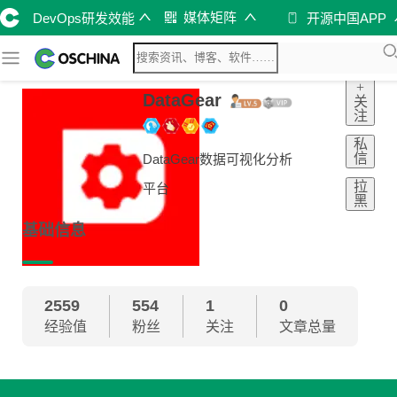
媒体矩阵
DevOps研发效能
开源中国APP
+
DataGear
关
注
私
信
DataGear数据可视化分析
拉
平台
黑
基础信息
2559
554
1
0
经验值
粉丝
关注
文章总量