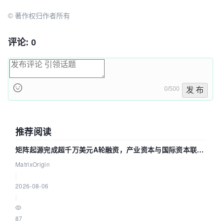
© 著作权归作者所有
评论: 0
0/500
发 布
推荐阅读
矩阵起源完成超千万美元A轮融资，产业资本与国际资本联手
押注企业级AI基础设施赛道
MatrixOrigin
|
2026-08-06
|
87