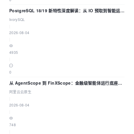
PostgreSQL 18/19 新特性深度解读：从 IO 预取到智能运
维，全面提升数据库体验
IvorySQL
|
2026-08-04
|
4935
|
0
从 AgentScope 到 FinXScope：金融级智能体运行底座的
演进与实践
阿里云云原生
|
2026-08-04
|
748
|