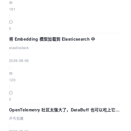
191
|
0
将 Embedding 模型加载到 Elasticsearch 中
elasticstack
|
2026-08-06
|
120
|
0
OpenTelemetry 社区太强大了，DataBuff 也可以吃上它的
eBPF 链路了
乒乓狂魔
|