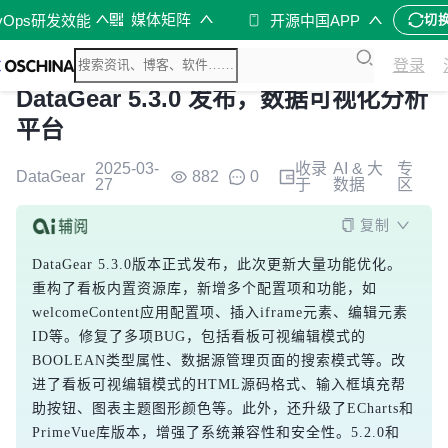
媒体矩阵
vOps研发效能
开源中国APP
切
登录
DataGear 5.3.0 发布，数据可视化分析
平台
2025-03-
收录
AI & 大
专
DataGear
882
0
27
于
数据
区
复制
DataGear 5.3.0版本正式发布，此次更新大量功能优化。
重构了看板内置资源库，新增多个配置项和功能，如
welcomeContent应用配置项、插入iframe元素、编辑元素
ID等。修复了多项BUG，包括看板可视编辑模式的
BOOLEAN类型属性、数据源管理页面的搜索模式等。改
进了看板可视编辑模式的HTML源码格式、输入框填充帮
助按钮、图表主题图形颜色等。此外，还升级了ECharts和
PrimeVue库版本，增强了系统兼容性和安全性。5.2.0和