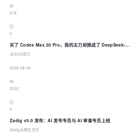
318
|
0
买了 Codex Max 20 Pro，我的主力却换成了 DeepSeek-
V4-Flash——因为它快得不可思议
JEECG官方
|
2026-08-04
|
3332
|
0
Zadig v5.0 发布：AI 发布专员与 AI 审查专员上线
Zadig云原生交付
|