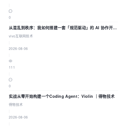
|
0
从混乱到秩序：我如何搭建一套「规范驱动」的 AI 协作开发
体系
vivo互联网技术
|
2026-08-06
|
111
|
0
实战从零开始构建一个Coding Agent：Violin ｜得物技术
得物技术
|
2026-08-06
|