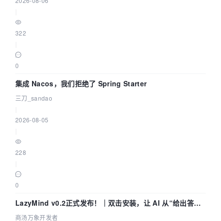
2026-08-06
|
322
|
0
集成 Nacos，我们拒绝了 Spring Starter
三刀_sandao
|
2026-08-05
|
228
|
0
LazyMind v0.2正式发布！｜双击安装，让 AI 从“给出答案”
走到“完成交付”
商汤万象开发者