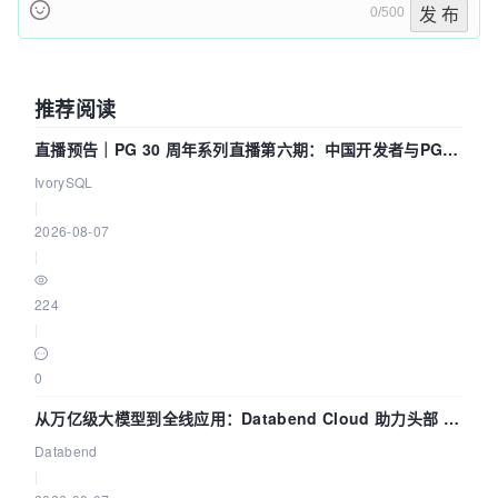
0/500
发 布
推荐阅读
直播预告｜PG 30 周年系列直播第六期：中国开发者与PG内
核——我们改得动吗？我们贡献了什么？
IvorySQL
|
2026-08-07
|
224
|
0
从万亿级大模型到全线应用：Databend Cloud 助力头部 AI
企业构建全链路 Trace 数据管道
Databend
|