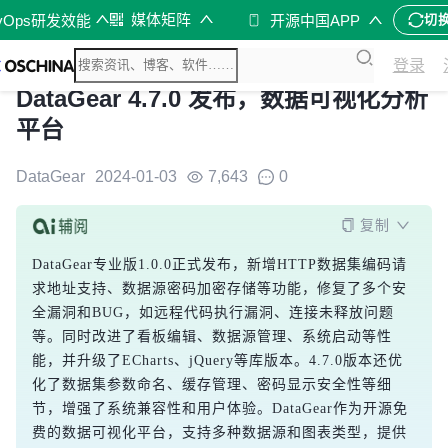
媒体矩阵
vOps研发效能
开源中国APP
切
登录
DataGear 4.7.0 发布，数据可视化分析
平台
DataGear
2024-01-03
7,643
0
复制
DataGear专业版1.0.0正式发布，新增HTTP数据集编码请
求地址支持、数据源密码加密存储等功能，修复了多个安
全漏洞和BUG，如远程代码执行漏洞、连接未释放问题
等。同时改进了看板编辑、数据源管理、系统启动等性
能，并升级了ECharts、jQuery等库版本。4.7.0版本还优
化了数据集参数命名、缓存管理、密码显示安全性等细
节，增强了系统兼容性和用户体验。DataGear作为开源免
费的数据可视化平台，支持多种数据源和图表类型，提供