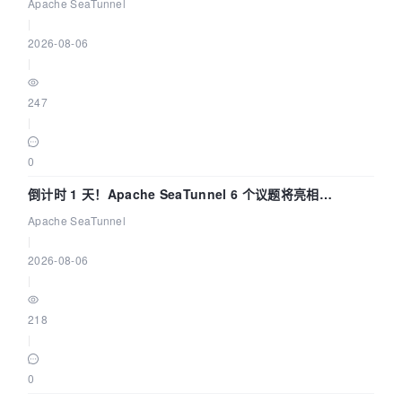
Apache SeaTunnel
|
2026-08-06
|
247
|
0
倒计时 1 天！Apache SeaTunnel 6 个议题将亮相
Community Over Code Asia 2026
Apache SeaTunnel
|
2026-08-06
|
218
|
0