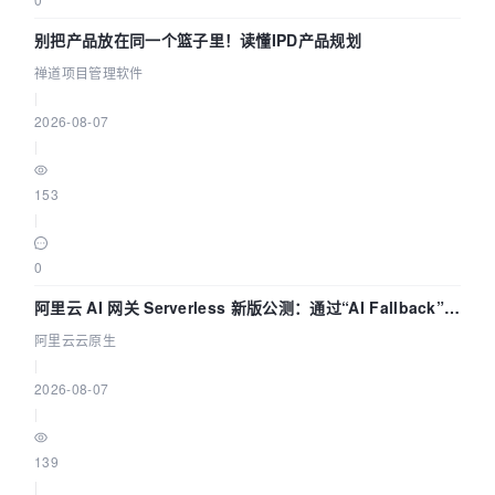
别把产品放在同一个篮子里！读懂IPD产品规划
禅道项目管理软件
|
2026-08-07
|
153
|
0
阿里云 AI 网关 Serverless 新版公测：通过“AI Fallback”与
拓扑可视化构建 AI 流量治理底座
阿里云云原生
|
2026-08-07
|
139
|