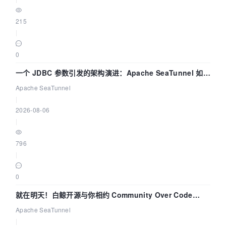
215
|
0
一个 JDBC 参数引发的架构演进：Apache SeaTunnel 如何
解决数据同步中的“定时 Flush”难题
Apache SeaTunnel
|
2026-08-06
|
796
|
0
就在明天！白鲸开源与你相约 Community Over Code
Asia 2026 主题演讲！
Apache SeaTunnel
|