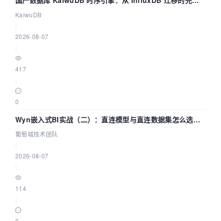
技术路径
KaiwuDB
|
2026-08-07
|
417
|
0
Wyn嵌入式BI实战（二）：直连模型与直连数据集怎么选，
参数为什么不生效？| 葡萄城技术团队
葡萄城技术团队
|
2026-08-07
|
114
|
0