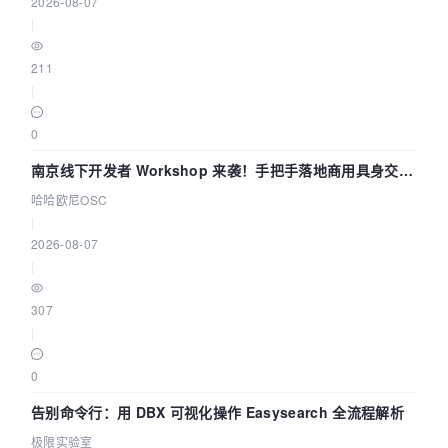
2026-08-07
|
211
|
0
南京线下开发者 Workshop 来袭！手把手落地商用具身交互
智能 Agent 应用
哈哈欧尼OSC
|
2026-08-07
|
307
|
0
告别命令行：用 DBX 可视化操作 Easysearch 全流程解析
极限实验室