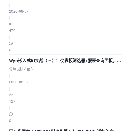
|
2026-08-07
|
470
|
0
Wyn嵌入式BI实战（三）：仪表板筛选器+报表查询面板，参
数联动全闭环
葡萄城技术团队
|
2026-08-07
|
127
|
0
国产数据库 KaiwuDB 时序引擎：从 InfluxDB 迁移的完整