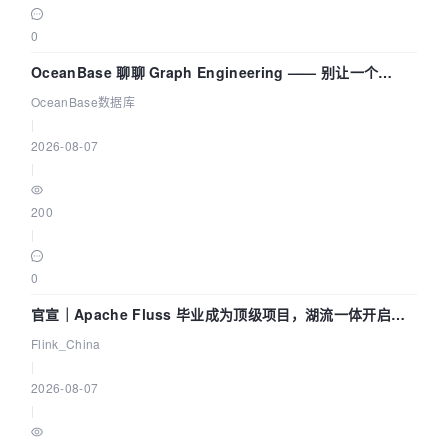
0
OceanBase 聊聊 Graph Engineering —— 别让一个
Agent 既当运动员又
OceanBase数据库
|
2026-08-07
|
200
|
0
官宣｜Apache Fluss 毕业成为顶级项目，湖流一体开启
Agentic Lake 全面实时化时代
Flink_China
|
2026-08-07
|