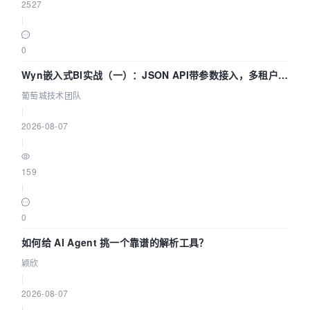
2527
|
0
Wyn嵌入式BI实战（一）：JSON API带参数接入，多租户数
据源配置指南 | 葡萄城技术团队
葡萄城技术团队
|
2026-08-07
|
159
|
0
如何给 AI Agent 挑一个靠谱的解析工具？
颖欣
|
2026-08-07
|