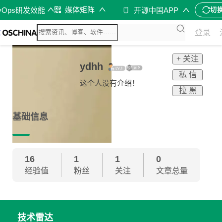
媒体矩阵
vOps研发效能
开源中国APP
切
登录
+ 关注
ydhh
私 信
这个人没有介绍！
拉 黑
基础信息
16
1
1
0
经验值
粉丝
关注
文章总量
技术雷达