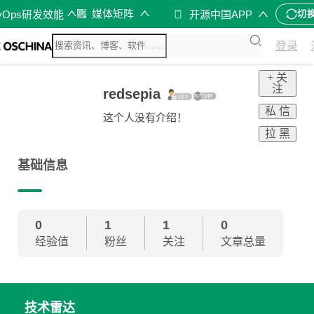
媒体矩阵
vOps研发效能
开源中国APP
切
登录
+ 关
注
redsepia
私 信
这个人没有介绍！
拉 黑
基础信息
0
1
1
0
经验值
粉丝
关注
文章总量
技术雷达